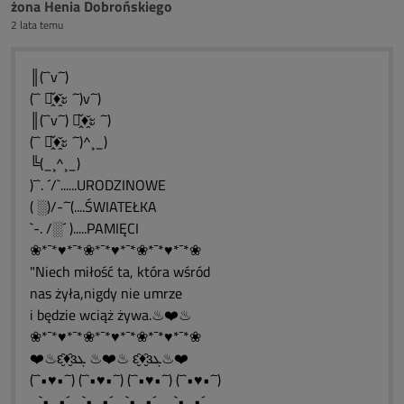
żona Henia Dobrońskiego
2 lata temu
║(¯`v´¯)
(¯` ะ̭̌♦̭̌ะ ´¯)v´¯)
║(¯`v´¯) ะ̭̌♦̭̌ะ ´¯)
(¯` ะ̭̌♦̭̌ะ ´¯)^¸_)
╚(_¸^¸_)
)¯`. ´/`......URODZINOWE
( ░)/-´¯(....ŚWIATEŁKA
`-. /░´ ).....PAMIĘCI
❀*¯*♥*¯*❀*¯*♥*¯*❀*¯*♥*¯*❀
"Niech miłość ta, która wśród
nas żyła,nigdy nie umrze
i będzie wciąż żywa.♨❤️♨
❀*¯*♥*¯*❀*¯*♥*¯*❀*¯*♥*¯*❀
❤️♨ԑ̮̑♦̮̑ɜܓ ♨❤️♨ ԑ̮̑♦̮̑ɜܓ♨❤️
(¯`•♥•´¯) (¯`•♥•´¯) (¯`•♥•´¯) (¯`•♥•´¯)
_`•.¸.•´_ `•.¸.•´_ `•.¸.•´__`•.¸.•´_