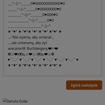
__*-:¦:-*____0♥000000000000♥0
____*-:¦:-*____0♥00000000♥0
______*-:¦:-*_____0♥000♥0
_________*-:¦:-*____0♥0
______________,*-:¦:-*
✬ *♥* ✬ *♥*✬ *♥* ✬ *♥* ✬*♥* ✬
......"Nie żyjemy, aby umierać...
......ale umieramy, aby żyć
wiecznie.M. Buchbergerę.❤️⭐❤️
✿♨❤️ԑ̮̑♦̮̑ɜܓ♨❤️♨ ԑ̮̑♦̮̑ɜܓ❤️♨✿
♥ ⋱⋰ ♥ ⋱⋰ ♥ ⋱⋰ ♥ ⋱⋰ ♥⋱⋰ ♥⋱⋰ ♥
✬ *♥* ✬ *♥*✬ *♥* ✬ *♥* ✬*♥* ✬
Zgłoś nadużycie