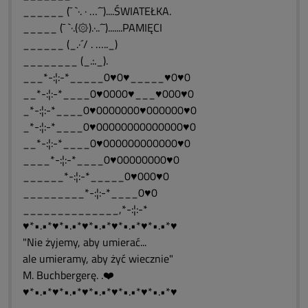
______ (¯ `·. · …´¯)....ŚWIATEŁKA.
_____ (¯ `·.(۞).·..´¯).......PAMIĘCI
______ (_.·´/ . ….._)
________ (_.:._).
___*-:¦:-*_____0♥0♥_____♥0♥0
__*-:¦:-*____0♥0000♥___♥000♥0
_*-:¦:-*____0♥0000000♥000000♥0
_*-:¦:-*____0♥00000000000000♥0
__*-:¦:-*____0♥000000000000♥0
____*-:¦:-*____0♥00000000♥0
______*-:¦:-*_____0♥000♥0
_________*-:¦:-*____0♥0
______________,*-:¦:-*
♥*•.•*♥*•.•*♥*•.•*♥*•.•*♥*•.•*♥
"Nie żyjemy, aby umierać...
ale umieramy, aby żyć wiecznie"
M. Buchbergerę. .❤️
♥*•.•*♥*•.•*♥*•.•*♥*•.•*♥*•.•*♥