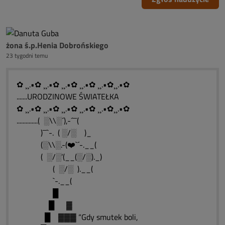
żona ś.p.Henia Dobrońskiego
23 tygodni temu
✿ ¸¸.•✿ ¸¸.•✿ ¸¸.•✿ ¸¸.•✿ ¸¸.•✿¸¸.•✿
.......URODZINOWE ŚWIATEŁKA
✿ ¸¸.•✿ ¸¸.•✿ ¸¸.•✿ ¸¸.•✿ ¸¸.•✿¸¸.•✿
..............( ░\\░´),-´¯¯(
)¯¯`-. ( ░/░ )_
(░\\░.-(❤️`´-.__(
( ░/░’(__(░/░)._)
( ░/░ ).__(
`-.__(
█
█ ▓
█ ▓▓▓ “Gdy smutek boli,