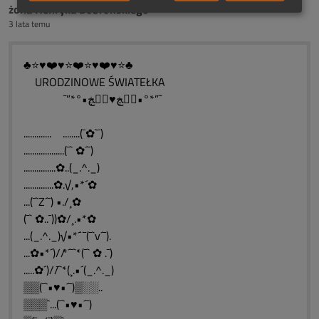
żona Henryka Dobrońskiego
3 lata temu
♣⭐♥❤️♥⭐❤️⭐♥❤️♥⭐♣
URODZINOWE ŚWIATEŁKA
˜”*°•ڰۣڿ♥ڰۣڿ•°*”˜
............. ........(¯✿`¯)
...................(¯` ✿´¯)
...............✿..(_.^._)
..............✿.√,•*´✿
...(¯`Z´¯) •./¸✿
(¯` ✿..¯))✿/¸.•*✿
...(_.^._)√•*´¨¯(¯`v´¯).
...✿•*´)//*´¯`*(¯` ✿ .¯)
.....✿´)//¯`*(¸.•´(_.^._)
▒▒(¯`•♥•´¯)▒░░..
▒▒▒`...(¯`•♥•´¯)