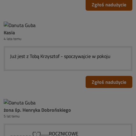
Zgłoś nadużycie
Kasia
4 lata temu
Już jest z Tobą Krzysztof - spoczywajcie w pokoju
Zgłoś nadużycie
żona śp. Henryka Dobrońskiego
5 lat temu
_______ (¯`:´¯).........ROCZNICOWE