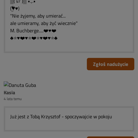
▒(¯v/¯)▒`•.,.•
(♥ّۣۜ♥)
"Nie żyjemy, aby umierać...
ale umieramy, aby żyć wiecznie"
M. Buchberge.....❤️♥❤️
♣⭐♥❤️♥⭐❤️⭐♥❤️♥⭐♣
Zgłoś nadużycie
Kasia
4 lata temu
Już jest z Tobą Krzysztof - spoczywajcie w pokoju