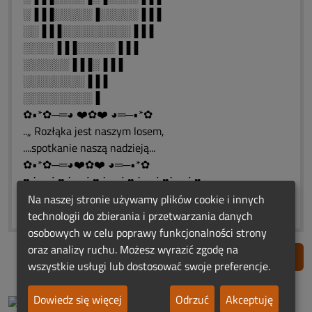
░▐▐▐░░░░░▐░░░░░▐▐▐
░░▐▐▐░░░░░░░░░▐▐▐
░░░░▐▐▐░░░░░▐▐▐
░░░░░░▐▐▐░▐▐▐
░░░░░░░░▐▐▐
░░░░░░░░░▐
✿•*✿─═◕ ❤️✿❤️ ◕═─•*✿
..„ Rozłąka jest naszym losem,
....spotkanie naszą nadzieją...
✿•*✿─═◕❤️✿❤️ ◕═─•*✿
♥ ⋱⋰ ♥ ⋱⋰ ♥ ⋱⋰ ♥ ⋱⋰ ♥⋱⋰ ♥
❀*¯*♥*¯*❀*¯*♥*¯*❀*¯*♥*¯*❀
Na naszej stronie używamy plików cookie i innych
technologii do zbierania i przetwarzania danych
osobowych w celu poprawy funkcjonalności strony
oraz analizy ruchu. Możesz wyrazić zgodę na
Zgłoś nadużycie
wszystkie usługi lub dostosować swoje preferencje.
Dowiedz się więcej
Odrzuć
Akceptuję