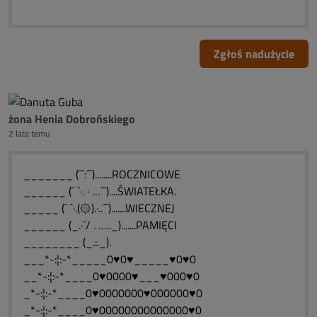
Zgłoś nadużycie
żona Henia Dobrońskiego
2 lata temu
_______ (¯`:´¯)........ROCZNICOWE
______ (¯ `·. · …´¯)....ŚWIATEŁKA.
_____ (¯ `·.(۞).·..´¯).......WIECZNEJ
______ (_.·´/ . ….._).......PAMIĘCI
________ (_.:._).
___*-:¦:-*_____0♥0♥_____♥0♥0
__*-:¦:-*____0♥0000♥___♥000♥0
_*-:¦:-*____0♥0000000♥000000♥0
_*-:¦:-*____0♥00000000000000♥0