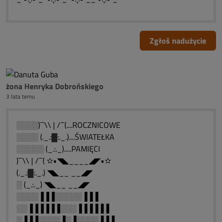
Zgłoś nadużycie
żona Henryka Dobrońskiego
3 lata temu
░░░░)¯`\\ | /´¯(....ROCZNICOWE
░░░░ (._.:▓:._.)....ŚWIATEŁKA
░░░░░ (_.:._).....PAMIĘCI
)¯`\\ | /´¯( ✫•◥◣____◢◤•✫
(._.:▓:._.) ◥◣__ __◢◤
░ (_.:._) ◥◣__ __◢◤
░░░░▐▐▐░░░░░▐▐▐
░░▐▐▐▐▐▐░░░▐▐▐▐▐▐
░▐▐▐░░░░▐░▐░░░░▐▐▐