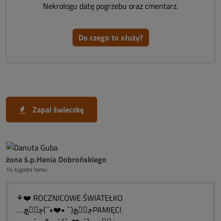
Nekrologu datę pogrzebu oraz cmentarz.
Do czego to służy?
Zapal świeczkę
żona ś.p.Henia Dobrońskiego
14 tygodni temu
⚘❤️ ROCZNICOWE ŚWIATEŁKO
….ڿڰۣڿ(¨` •❤️•´¨)ڿڰۣڿPAMIĘCI