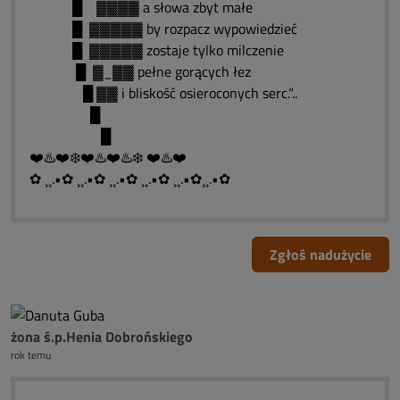
█ ▓▓▓▓ a słowa zbyt małe
█ ▓▓▓▓▓ by rozpacz wypowiedzieć
█ ▓▓▓▓▓ zostaje tylko milczenie
█ ▓_▓▓ pełne gorących łez
█ ▓▓ i bliskość osieroconych serc.“..
█
█
❤️♨️❤️❄️❤️♨️❤️♨️❄️ ❤️♨️❤️
✿ ¸¸.•✿ ¸¸.•✿ ¸¸.•✿ ¸¸.•✿ ¸¸.•✿¸¸.•✿
Zgłoś nadużycie
żona ś.p.Henia Dobrońskiego
rok temu