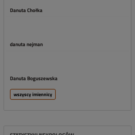
Danuta Chołka
danuta nejman
Danuta Boguszewska
wszyscy imiennicy