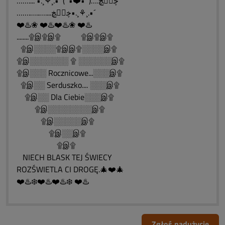
……....`•.¸⚘¸.•´ (¨`•❤️•´¨)….ڿڰۣڿ
…….…..…....ڿڰۣڿ•.¸⚘¸.•´
❤️♨️❀ ❤️♨️❤️♨️❀ ❤️♨️
........۩இ۩இ۩ ۩இ۩இ۩
۩இ░░░░۩இஇ۩░░░░இ۩
۩இ░░░░░░░ ۩ ░░░░░░இ۩
۩இ░░░ Rocznicowe...░░░இ۩
۩இ░░ Serduszko.... ░░░இ۩
۩இ░░ Dla Ciebie░░░இ۩
۩இ░░░░░░░░இ۩
۩இ░░░░░இ۩
۩இ░░இ۩
۩இ۩
NIECH BLASK TEJ ŚWIECY
ROZŚWIETLA CI DROGĘ.🎄❤️🎄
❤️♨️❄️❤️♨️❤️♨️❄️ ❤️♨️
Zgłoś nadużycie