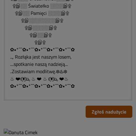
۩இ░░ Światełko ░░░░இ۩
۩இ░░ Pamięci ░░░░இ۩
۩இ░░░░░░░░இ۩
۩இ░░░░░இ۩
۩இ░░இ۩
۩இ۩
✿•*´¯`✿•*´¯`✿•*´¯`✿•*´¯`✿•*´¯`✿
..„ Rozłąka jest naszym losem,
....spotkanie naszą nadzieją...
..Zostawiam modlitwę.❄️♨️❄️
♨ ❤️ԑ̮̑♦̮̑ɜܓ ♨ ❤️ ♨ ԑ̮̑♦̮̑ɜܓ ❤️♨
✿•*´¯`✿•*´¯`✿•*´¯`✿•*´¯`✿•*´¯`✿
Zgłoś nadużycie