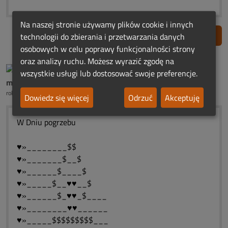
Na naszej stronie używamy plików cookie i innych
Zgłoś nadużycie
technologii do zbierania i przetwarzania danych
osobowych w celu poprawy funkcjonalności strony
oraz analizy ruchu. Możesz wyrazić zgodę na
wszystkie usługi lub dostosować swoje preferencje.
mama śp.Roberta Ch.
rok temu
Dowiedz się więcej
Odrzuć
Akceptuję
W Dniu pogrzebu
♥»________$$
♥»_______$__$
♥»______$____$
♥»_____$__♥♥__$
♥»______$_♥♥_$____
♥»________♥♥______
♥»_____$$$$$$$$$___