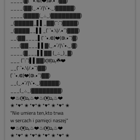
____(▓(¯ `•.⋐(❤️)⋑.•´¯)▓▓)
____(▓▓(_.•´/|\`•._)▓▓▓▓▓)
____(▓▓▓▓(_.:._)▓▓▓▓▓▓▓▓)
_(▓▓▓▓▓_▌▌_▓▓(¯`:´¯)▓▓▓▓)
_(▓▓▓▓__▌▌_(¯ `•.\|/.•´¯)▓▓▓)
__(▓▓____▌(¯ `•.⋐(❤️)⋑.•´¯)▓)
___(▓▓___▌▌▓(_.•´/|\`•._)▓)
____(▓___▌▌▓▓ (_.:._)_▓)
___ (¯`:´¯)▌▌▓▓)ԑ̮̑❄️̮̑ɜܓ☘️❤️
__(¯ `•.\|/.•´¯)▓▓)
(¯ `•.⋐(❤️)⋑.•´¯)▓▓)
__(_.•´/|\`•._)▓▓▓▓▓)
___(_.:._)▓▓▓▓▓▓▓▓)
❤️♨ԑ̮̑♦̮̑ɜܓ♨❤️♨ԑ̮̑♦̮̑ɜܓ♨❤️
✬ *♥* ✬ *♥*✬ *♥* ✬ *♥* ✬
"Nie umiera ten,kto trwa
w sercach i pamięci naszej"
❤️♨ԑ̮̑♦̮̑ɜܓ♨❤️♨ԑ̮̑♦̮̑ɜܓ♨❤️
✬ *♥* ✬ *♥*✬ *♥* ✬ *♥* ✬