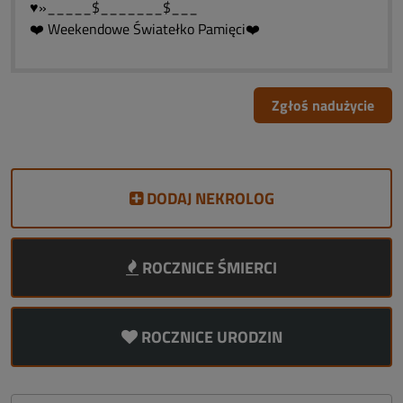
♥»_____$_______$___
❤️ Weekendowe Światełko Pamięci❤️
Zgłoś nadużycie
DODAJ NEKROLOG
ROCZNICE ŚMIERCI
ROCZNICE URODZIN