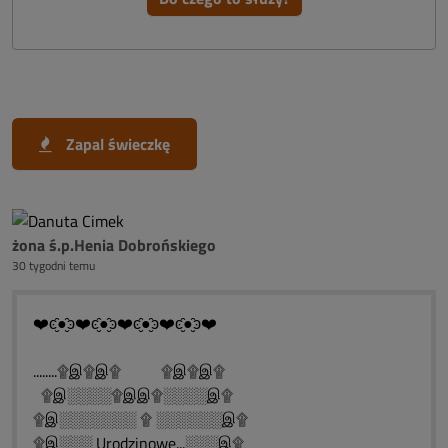
Zapal świeczkę
żona ś.p.Henia Dobrońskiego
30 tygodni temu
❤️ͼ̮̑●̮̑ͽ❤️ͼ̮̑●̮̑ͽ❤️ͼ̮̑●̮̑ͽ❤️ͼ̮̑●̮̑ͽ❤️
........۩இ۩இ۩ ۩இ۩இ۩
۩இ░░░░۩இஇ۩░░░░இ۩
۩இ░░░░░░░ ۩ ░░░░░░இ۩
۩இ░░░ Urodzinowe...░░░இ۩