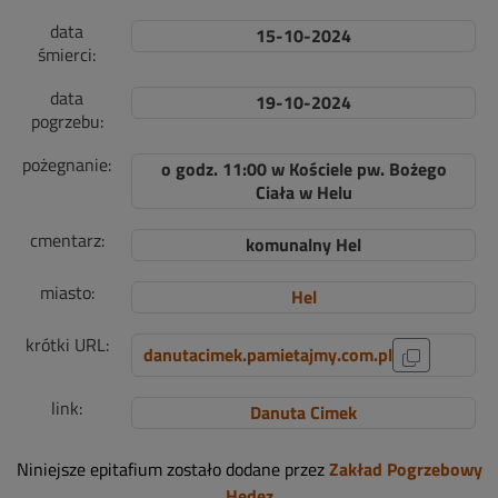
data
15-10-2024
śmierci:
data
19-10-2024
pogrzebu:
pożegnanie:
o godz. 11:00 w Kościele pw. Bożego
Ciała w Helu
cmentarz:
komunalny Hel
miasto:
Hel
krótki URL:
danutacimek.pamietajmy.com.pl
link:
Danuta Cimek
Niniejsze epitafium zostało dodane przez
Zakład Pogrzebowy
Hedez