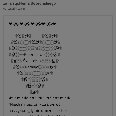
żona ś.p.Henia Dobrońskiego
42 tygodni temu
❤️ͼ̮̑●̮̑ͽ❤️ͼ̮̑●̮̑ͽ❤️ͼ̮̑●̮̑ͽ❤️ͼ̮̑●̮̑ͽ❤️
۩இ۩இ۩ ۩இ۩இ۩
۩இ░░░░۩இஇ۩░░░░இ۩
۩இ░░░░░░░۩░░░░░░இ۩
۩இ░░░Rocznicowe.░░░இ۩
۩இ░░Światełko░░░░இ۩
۩இ░░Pamięci░░░░இ۩
۩இ░░░░░░░░இ۩
۩இ░░░░░இ۩
۩இ░░இ۩
۩இ۩
❀*¯*♥*¯*❀*¯*♥*¯*❀*¯*♥*¯*❀*♥*¯*❀
"Niech miłość ta, która wśród
nas żyła,nigdy nie umrze i będzie