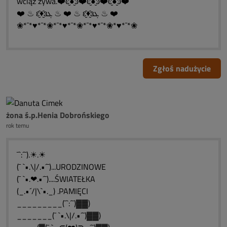
wciąż żywa.❤️ͼ̮̑●̮̑ͽ❤️ͼ̮̑●̮̑ͽ❤️ͼ̮̑●̮̑ͽ❤️
❤️ ♨ ԑ̮̑♦̮̑ɜܓ ♨ ❤️ ♨ ԑ̮̑♦̮̑ɜܓ ♨ ❤️
❀*¯*♥*¯*❀*¯*♥*¯*❀*¯*♥*¯*❀*♥*¯*❀
Zgłoś nadużycie
żona ś.p.Henia Dobrońskiego
rok temu
¯`:´¯).☀.☀
(¯ `•.\|/.•´¯)...URODZINOWE
(¯ `•.❤.•´¯)....ŚWIATEŁKA
(_.•´/|\`•._) .PAMIĘCI
_________(¯`:´¯)▓▓)
_______(¯ `•.\|/.•´¯)▓▓)