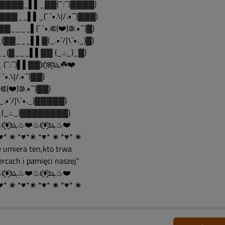
▓▓▓▓_▌▌_▓▓(¯`:´¯)▓▓▓▓)
▓▓▓__▌▌_(¯ `•.\|/.•´¯)▓▓▓)
▓▓____▌(¯ `•.⋐(❤️)⋑.•´¯)▓)
(▓▓___▌▌▓(_.•´/|\`•._)▓)
_(▓___▌▌▓▓ (_.:._)_▓)
___ (¯`:´¯)▌▌▓▓)ԑ̮̑❄️̮̑ɜܓ☘️❤️
 `•.\|/.•´¯)▓▓)
•.⋐(❤️)⋑.•´¯)▓▓)
_.•´/|\`•._)▓▓▓▓▓)
(_.:._)▓▓▓▓▓▓▓▓)
❤️♨ԑ̮̑♦̮̑ɜܓ♨❤️♨ԑ̮̑♦̮̑ɜܓ♨❤️
♥* ✬ *♥*✬ *♥* ✬ *♥* ✬
e umiera ten,kto trwa
ercach i pamięci naszej"
❤️♨ԑ̮̑♦̮̑ɜܓ♨❤️♨ԑ̮̑♦̮̑ɜܓ♨❤️
♥* ✬ *♥*✬ *♥* ✬ *♥* ✬