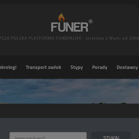
krologi
Transport zwłok
Stypy
Porady
Dostawcy