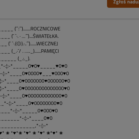
Zgłoś nadu
___ (¯`:´¯)........ROCZNICOWE
__ (¯ `·. · …´¯)....ŚWIATEŁKA.
_ (¯ `·.(۞).·..´¯).......WIECZNEJ
__ (_.·´/ . ….._).......PAMIĘCI
_____ (_.:._).
*-:¦:-*_____0♥0♥_____♥0♥0
-:¦:-*____0♥0000♥___♥000♥0
:¦:-*____0♥0000000♥000000♥0
:¦:-*____0♥00000000000000♥0
-:¦:-*____0♥000000000000♥0
_*-:¦:-*____0♥00000000♥0
___*-:¦:-*_____0♥000♥0
______*-:¦:-*____0♥0
___________,*-:¦:-*
♥* ✬ *♥*✬ *♥* ✬ *♥* ✬*♥* ✬