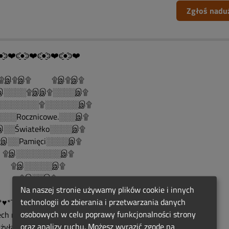
Zgłoś nadu
●̮̑ͽ❤️ͼ̮̑●̮̑ͽ❤️ͼ̮̑●̮̑ͽ❤️ͼ̮̑●̮̑ͽ❤️
இ۩இ۩ ۩இ۩இ۩
░░░░۩இஇ۩░░░░இ۩
░░░░░░░۩░░░░░░இ۩
░░░Rocznicowe.░░░இ۩
░░Światełko░░░░இ۩
░░Pamięci░░░░இ۩
இ░░░░░░░░இ۩
இ░░░░░இ۩
இ░░இ۩
Na naszej stronie używamy plików cookie i innych
۩இ۩
technologii do zbierania i przetwarzania danych
*♥*¯*❀*¯*♥*¯*❀*¯*♥*¯*❀*♥*¯*❀
osobowych w celu poprawy funkcjonalności strony
ech miłość ta, która wśród
oraz analizy ruchu. Możesz wyrazić zgodę na
żyła,nigdy nie umrze i będzie