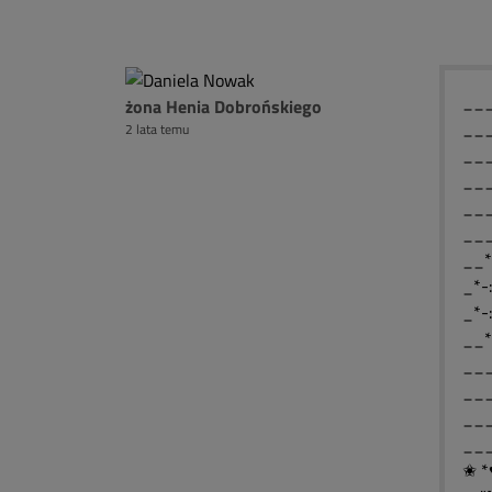
____
żona Henia Dobrońskiego
____
2 lata temu
____
____
___
___
__*
_*-
_*-
__*
___
___
___
___
✬ *