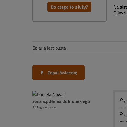
Do czego to służy?
Na skr
Odeszła
Galeria jest pusta
Zapal świeczkę
✿ ¸¸
żona ś.p.Henia Dobrońskiego
...
13 tygodni temu
✿ ¸¸
......