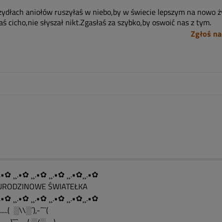
zydłach aniołów ruszyłaś w niebo,by w świecie lepszym na nowo ż
ś cicho,nie słyszał nikt.Zgasłaś za szybko,by oswoić nas z tym.
Zgłoś na
.•✿ ¸¸.•✿ ¸¸.•✿ ¸¸.•✿ ¸¸.•✿¸¸.•✿
....URODZINOWE ŚWIATEŁKA
.•✿ ¸¸.•✿ ¸¸.•✿ ¸¸.•✿ ¸¸.•✿¸¸.•✿
........( ░\\░´),-´¯¯(