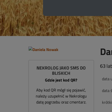
Da
63 la
NEKROLOG JAKO SMS DO
BLISKICH
data 
Gdzie jest kod QR?
Aby kod QR mógł się pojawić,
data ś
należy uzupełnić w Nekrologu
datę pogrzebu oraz cmentarz.
krótk