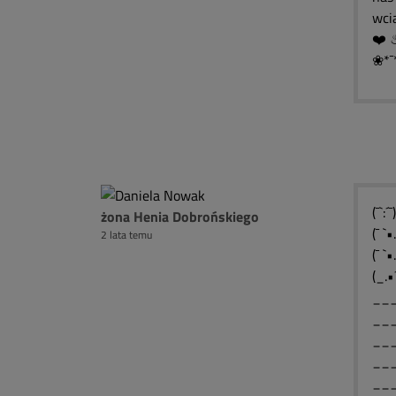
wcią
❀*¯
(¯`:
żona Henia Dobrońskiego
(¯ `
2 lata temu
(¯ `
(_.•
___
___
___
___
__