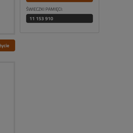
ŚWIECZKI PAMIĘCI:
11 153 910
życie