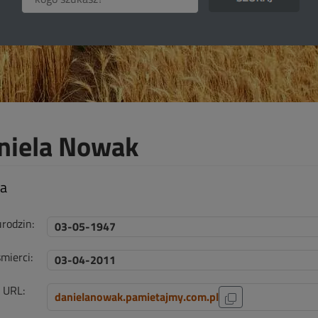
niela Nowak
ta
urodzin:
03-05-1947
mierci:
03-04-2011
i URL:
danielanowak.pamietajmy.com.pl