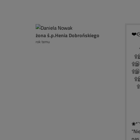
❤️ͼ̮̑
żona ś.p.Henia Dobrońskiego
rok temu
۩
۩இ
۩இ
۩இ
۩இ
۩இ
۩
۩
۩
❀*¯
"Ni
nas 