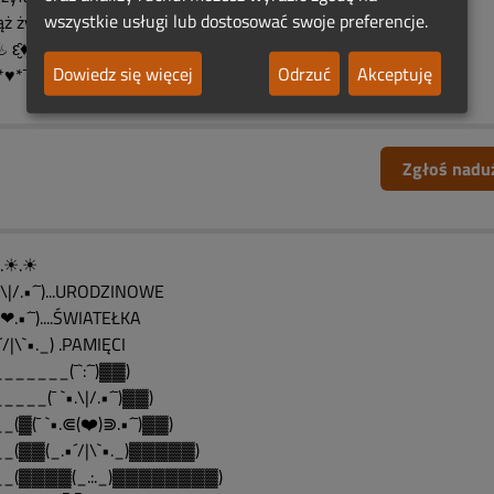
wszystkie usługi lub dostosować swoje preferencje.
ż żywa.❤️ͼ̮̑●̮̑ͽ❤️ͼ̮̑●̮̑ͽ❤️ͼ̮̑●̮̑ͽ❤️
❤️ ♨ ԑ̮̑♦̮̑ɜܓ ♨ ❤️ ♨ ԑ̮̑♦̮̑ɜܓ ♨ ❤️
Dowiedz się więcej
Odrzuć
Akceptuję
*♥*¯*❀*¯*♥*¯*❀*¯*♥*¯*❀*♥*¯*❀
Zgłoś nadu
´¯).☀.☀
•.\|/.•´¯)...URODZINOWE
•.❤.•´¯)....ŚWIATEŁKA
´/|\`•._) .PAMIĘCI
______(¯`:´¯)▓▓)
____(¯ `•.\|/.•´¯)▓▓)
_(▓(¯ `•.⋐(❤️)⋑.•´¯)▓▓)
_(▓▓(_.•´/|\`•._)▓▓▓▓▓)
__(▓▓▓▓(_.:._)▓▓▓▓▓▓▓▓)