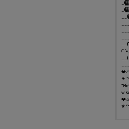
_(▓
_(▓
__(
___
___
__(¯
(¯ `
__(
___
✬ *
"Ni
w s
✬ *