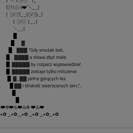
¯`-. ( ░/░ )_
\\░.-(❤️`´-.__(
░/░’(__(░/░)._)
 ░/░ ).__(
-.__(
█
█ ▓
▓▓▓ “Gdy smutek boli,
▓▓▓▓ a słowa zbyt małe
▓▓▓▓▓ by rozpacz wypowiedzieć
▓▓▓▓▓ zostaje tylko milczenie
▓_▓▓ pełne gorących łez
▓ i bliskość osieroconych serc.“..
█
█
️❤️❄️❤️♨️❤️♨️❄️ ❤️♨️❤️
.•✿ ¸¸.•✿ ¸¸.•✿ ¸¸.•✿ ¸¸.•✿¸¸.•✿