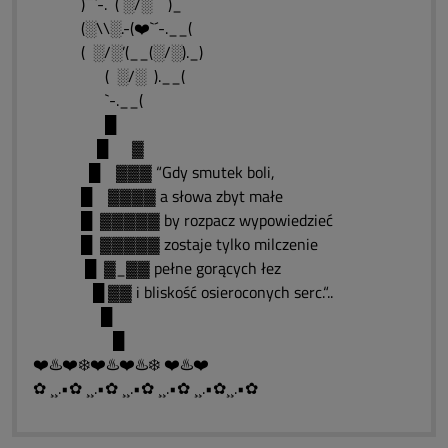
)¯¯`-. ( ░/░ )_
(░\\░.-(❤️`´-.__(
( ░/░’(__(░/░)._)
( ░/░ ).__(
`-.__(
█
█ ▓
█ ▓▓▓ “Gdy smutek boli,
█ ▓▓▓▓ a słowa zbyt małe
█ ▓▓▓▓▓ by rozpacz wypowiedzieć
█ ▓▓▓▓▓ zostaje tylko milczenie
█ ▓_▓▓ pełne gorących łez
█ ▓▓ i bliskość osieroconych serc.“..
█
█
❤️♨️❤️❄️❤️♨️❤️♨️❄️ ❤️♨️❤️
✿ ¸¸.•✿ ¸¸.•✿ ¸¸.•✿ ¸¸.•✿ ¸¸.•✿¸¸.•✿