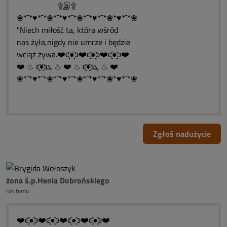
۩இ۩
❀*¯*♥*¯*❀*¯*♥*¯*❀*¯*♥*¯*❀*♥*¯*❀
"Niech miłość ta, która wśród
nas żyła,nigdy nie umrze i będzie
wciąż żywa.❤️ͼ̮̑●̮̑ͽ❤️ͼ̮̑●̮̑ͽ❤️ͼ̮̑●̮̑ͽ❤️
❤️ ♨ ԑ̮̑♦̮̑ɜܓ ♨ ❤️ ♨ ԑ̮̑♦̮̑ɜܓ ♨ ❤️
❀*¯*♥*¯*❀*¯*♥*¯*❀*¯*♥*¯*❀*♥*¯*❀
Zgłoś nadużycie
żona ś.p.Henia Dobrońskiego
rok temu
❤️ͼ̮̑●̮̑ͽ❤️ͼ̮̑●̮̑ͽ❤️ͼ̮̑●̮̑ͽ❤️ͼ̮̑●̮̑ͽ❤️