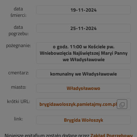
data
19-11-2024
śmierci:
data
25-11-2024
pogrzebu:
pożegnanie:
o godz. 11:00 w Kościele pw.
Wniebowzięcia Najświętszej Maryi Panny
we Władysławowie
cmentarz:
komunalny we Władysławowie
miasto:
Władysławowo
krótki URL:
brygidawoloszyk.pamietajmy.com.pl
link:
Brygida Wołoszyk
Niniejsze epitafium zostało dodane przez
Zakład Pogrzebowy