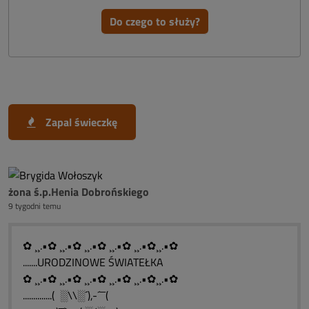
Do czego to służy?
Zapal świeczkę
żona ś.p.Henia Dobrońskiego
9 tygodni temu
✿ ¸¸.•✿ ¸¸.•✿ ¸¸.•✿ ¸¸.•✿ ¸¸.•✿¸¸.•✿
.......URODZINOWE ŚWIATEŁKA
✿ ¸¸.•✿ ¸¸.•✿ ¸¸.•✿ ¸¸.•✿ ¸¸.•✿¸¸.•✿
..............( ░\\░´),-´¯¯(