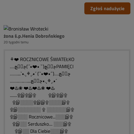
Zgłoś nadużycie
żona ś.p.Henia Dobrońskiego
20 tygodni temu
⚘❤️ ROCZNICOWE ŚWIATEŁKO
….ڿڰۣڿ(¨` •❤️•´¨)ڿڰۣڿPAMIĘCI
……....`•.¸⚘¸.•´ (¨`•❤️•´¨)….ڿڰۣڿ
…….…..…....ڿڰۣڿ•.¸⚘¸.•´
❤️♨️❀ ❤️♨️❤️♨️❀ ❤️♨️
........۩இ۩இ۩ ۩இ۩இ۩
۩இ░░░░۩இஇ۩░░░░இ۩
۩இ░░░░░░░ ۩ ░░░░░░இ۩
۩இ░░░ Rocznicowe...░░░இ۩
۩இ░░ Serduszko.... ░░░இ۩
۩இ░░ Dla Ciebie░░░இ۩