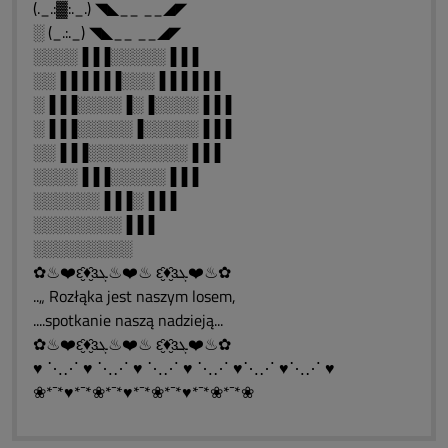
(._.:▓:._.) ◥◣__ __◢◤
░ (_.:._) ◥◣__ __◢◤
░░░░▐▐▐░░░░░▐▐▐
░░▐▐▐▐▐▐░░░▐▐▐▐▐▐
░▐▐▐░░░░▐░▐░░░░▐▐▐
░▐▐▐░░░░░▐░░░░░▐▐▐
░░▐▐▐░░░░░░░░░▐▐▐
░░░░▐▐▐░░░░░▐▐▐
░░░░░░▐▐▐░▐▐▐
░░░░░░░░▐▐▐
░░░░░░░░░
✿♨❤️ԑ̮̑♦̮̑ɜܓ♨❤️♨ ԑ̮̑♦̮̑ɜܓ❤️♨✿
..„ Rozłąka jest naszym losem,
....spotkanie naszą nadzieją...
✿♨❤️ԑ̮̑♦̮̑ɜܓ♨❤️♨ ԑ̮̑♦̮̑ɜܓ❤️♨✿
♥ ⋱⋰ ♥ ⋱⋰ ♥ ⋱⋰ ♥ ⋱⋰ ♥⋱⋰ ♥⋱⋰ ♥
❀*¯*♥*¯*❀*¯*♥*¯*❀*¯*♥*¯*❀*¯*❀