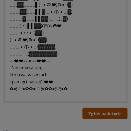
__(▓▓____▌(¯ `•.⋐(❤️)⋑.•´¯)▓)
___(▓▓___▌▌▓(_.•´/|\`•._)▓)
____(▓___▌▌▓▓ (_.:._)_▓)
___ (¯`:´¯)▌▌▓▓)ԑ̮̑❄️̮̑ɜܓ☘️❤️
__(¯ `•.\|/.•´¯)▓▓)
(¯ `•.⋐(❤️)⋑.•´¯)▓▓)
__(_.•´/|\`•._)▓▓▓▓▓)
___(_.:._)▓▓▓▓▓▓▓▓)
෴❤️❤️෴☀️෴❤️❤️෴
"Nie umiera ten,
kto trwa w sercach
i pamięci naszej" ❤️❤️
✿⋞♡⋟✿✿⋞♡⋟✿✿⋞♡⋟✿
Zgłoś nadużycie