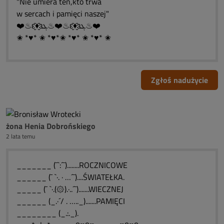
"Nie umiera ten,kto trwa
w sercach i pamięci naszej"
❤️♨ԑ̮̑♦̮̑ɜܓ♨❤️♨ԑ̮̑♦̮̑ɜܓ♨❤️
✬ *♥* ✬ *♥*✬ *♥* ✬ *♥* ✬
Zgłoś nadużycie
żona Henia Dobrońskiego
2 lata temu
_______ (¯`:´¯)........ROCZNICOWE
______ (¯ `·. · …´¯)....ŚWIATEŁKA.
_____ (¯ `·.(۞).·..´¯).......WIECZNEJ
______ (_.·´/ . ….._).......PAMIĘCI
________ (_.:._).