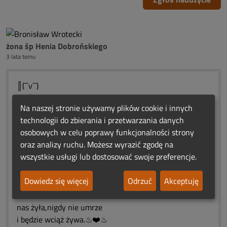
żona śp Henia Dobrońskiego
3 lata temu
║(¯`v´¯)
(¯` ะ̭̌♦̭̌ะ ´¯)v´¯)
Na naszej stronie używamy plików cookie i innych
║(¯`v´¯) ะ̭̌♦̭̌ะ ´¯)
technologii do zbierania i przetwarzania danych
(¯` ะ̭̌♦̭̌ะ ´¯)^¸_)
osobowych w celu poprawy funkcjonalności strony
╚(_¸^¸_)
oraz analizy ruchu. Możesz wyrazić zgodę na
)¯`. ´/`......URODZINOWE
wszystkie usługi lub dostosować swoje preferencje.
( ░)/-´¯(....ŚWIATEŁKA
`-. /░´ ).....PAMIĘCI
Dowiedz się więcej
Odrzuć
Akceptuję
❀*¯*♥*¯*❀*¯*♥*¯*❀*¯*♥*¯*❀
"Niech miłość ta, która wśród
nas żyła,nigdy nie umrze
i będzie wciąż żywa.♨❤️♨