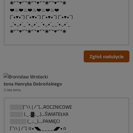
❀*¯*♥*¯*❀*¯*♥*¯*❀*¯*♥*¯*❀
❤️♨❤️♨❤️♨❤️♨❤️♨❤️
(¯`•♥•´¯) (¯`•♥•´¯) (¯`•♥•´¯) (¯`•♥•´¯)
_`•.¸.•´_ `•.¸.•´_ `•.¸.•´__`•.¸.•´_
❀*¯*♥*¯*❀*¯*♥*¯*❀*¯*♥*¯*❀
Zgłoś nadużycie
żona Henryka Dobrońskiego
3 lata temu
░░░░)¯`\\ | /´¯(....ROCZNICOWE
░░░░ (._.:▓:._.)....ŚWIATEŁKA
░░░░░ (_.:._).....PAMIĘCI
)¯`\\ | /´¯( ✫•◥◣____◢◤•✫