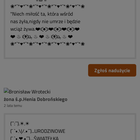
❀*¯*♥*¯*❀*¯*♥*¯*❀*¯*♥*¯*❀*♥*¯*❀
"Niech miłość ta, która wśród
nas żyła,nigdy nie umrze i będzie
wciąż żywa.❤️ͼ̮̑●̮̑ͽ❤️ͼ̮̑●̮̑ͽ❤️ͼ̮̑●̮̑ͽ❤️
❤️ ♨ ԑ̮̑♦̮̑ɜܓ ♨ ❤️ ♨ ԑ̮̑♦̮̑ɜܓ ♨ ❤️
❀*¯*♥*¯*❀*¯*♥*¯*❀*¯*♥*¯*❀*♥*¯*❀
Zgłoś nadużycie
żona ś.p.Henia Dobrońskiego
2 lata temu
(¯`:´¯).☀.☀
(¯ `•.\|/.•´¯)...URODZINOWE
(¯ `•.❤.•´¯)....ŚWIATEŁKA