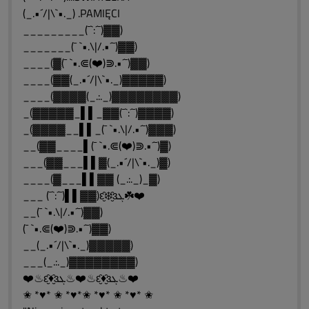
(_.•´/|\`•._) .PAMIĘCI
_________(¯`:´¯)▓▓)
_______(¯ `•.\|/.•´¯)▓▓)
____(▓(¯ `•.⋐(❤️)⋑.•´¯)▓▓)
____(▓▓(_.•´/|\`•._)▓▓▓▓▓)
____(▓▓▓▓(_.:._)▓▓▓▓▓▓▓▓)
_(▓▓▓▓▓_▌▌_▓▓(¯`:´¯)▓▓▓▓)
_(▓▓▓▓__▌▌_(¯ `•.\|/.•´¯)▓▓▓)
__(▓▓____▌(¯ `•.⋐(❤️)⋑.•´¯)▓)
___(▓▓___▌▌▓(_.•´/|\`•._)▓)
____(▓___▌▌▓▓ (_.:._)_▓)
___ (¯`:´¯)▌▌▓▓)ԑ̮̑❄️̮̑ɜܓ☘️❤️
__(¯ `•.\|/.•´¯)▓▓)
(¯ `•.⋐(❤️)⋑.•´¯)▓▓)
__(_.•´/|\`•._)▓▓▓▓▓)
___(_.:._)▓▓▓▓▓▓▓▓)
❤️♨ԑ̮̑♦̮̑ɜܓ♨❤️♨ԑ̮̑♦̮̑ɜܓ♨❤️
✬ *♥* ✬ *♥*✬ *♥* ✬ *♥* ✬