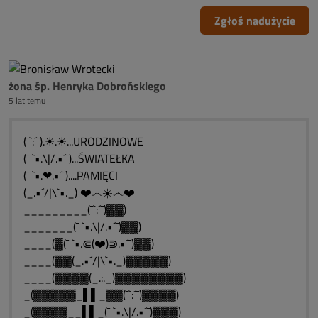
Zgłoś nadużycie
żona śp. Henryka Dobrońskiego
5 lat temu
(¯`:´¯).☀.☀...URODZINOWE
(¯ `•.\|/.•´¯)...ŚWIATEŁKA
(¯ `•.❤.•´¯)....PAMIĘCI
(_.•´/|\`•._) ❤️෴☀️෴❤️
_________(¯`:´¯)▓▓)
_______(¯ `•.\|/.•´¯)▓▓)
____(▓(¯ `•.⋐(❤️)⋑.•´¯)▓▓)
____(▓▓(_.•´/|\`•._)▓▓▓▓▓)
____(▓▓▓▓(_.:._)▓▓▓▓▓▓▓▓)
_(▓▓▓▓▓_▌▌_▓▓(¯`:´¯)▓▓▓▓)
_(▓▓▓▓__▌▌_(¯ `•.\|/.•´¯)▓▓▓)