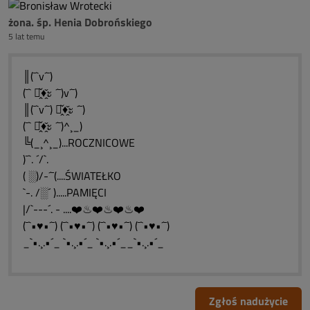
żona. śp. Henia Dobrońskiego
5 lat temu
║(¯`v´¯)
(¯` ะ̭̌♦̭̌ะ ´¯)v´¯)
║(¯`v´¯) ะ̭̌♦̭̌ะ ´¯)
(¯` ะ̭̌♦̭̌ะ ´¯)^¸_)
╚(_¸^¸_)...ROCZNICOWE
)¯`. ´/`.
( ░)/-´¯(....ŚWIATEŁKO
`-. /░´ ).....PAMIĘCI
|/`---´. - ....❤️♨❤️♨❤️♨❤️
(¯`•♥•´¯) (¯`•♥•´¯) (¯`•♥•´¯) (¯`•♥•´¯)
_`•.¸.•´_ `•.¸.•´_ `•.¸.•´__`•.¸.•´_
Zgłoś nadużycie