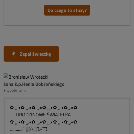
Do czego to służy?
Zapal świeczkę
żona ś.p.Henia Dobrońskiego
9 tygodni temu
✿ ¸¸.•✿ ¸¸.•✿ ¸¸.•✿ ¸¸.•✿ ¸¸.•✿¸¸.•✿
.......URODZINOWE ŚWIATEŁKA
✿ ¸¸.•✿ ¸¸.•✿ ¸¸.•✿ ¸¸.•✿ ¸¸.•✿¸¸.•✿
..............( ░\\░´),-´¯¯(