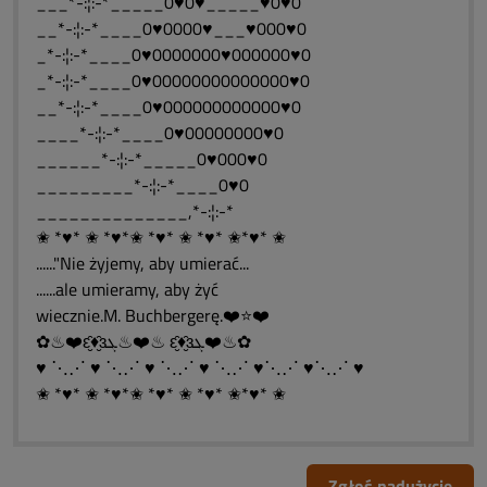
___*-:¦:-*_____0♥0♥_____♥0♥0
__*-:¦:-*____0♥0000♥___♥000♥0
_*-:¦:-*____0♥0000000♥000000♥0
_*-:¦:-*____0♥00000000000000♥0
__*-:¦:-*____0♥000000000000♥0
____*-:¦:-*____0♥00000000♥0
______*-:¦:-*_____0♥000♥0
_________*-:¦:-*____0♥0
______________,*-:¦:-*
✬ *♥* ✬ *♥*✬ *♥* ✬ *♥* ✬*♥* ✬
......"Nie żyjemy, aby umierać...
......ale umieramy, aby żyć
wiecznie.M. Buchbergerę.❤️⭐❤️
✿♨❤️ԑ̮̑♦̮̑ɜܓ♨❤️♨ ԑ̮̑♦̮̑ɜܓ❤️♨✿
♥ ⋱⋰ ♥ ⋱⋰ ♥ ⋱⋰ ♥ ⋱⋰ ♥⋱⋰ ♥⋱⋰ ♥
✬ *♥* ✬ *♥*✬ *♥* ✬ *♥* ✬*♥* ✬
Zgłoś nadużycie