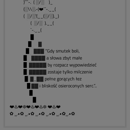
)¯¯`-. ( ░/░ )_
(░\\░.-(❤️`´-.__(
( ░/░’(__(░/░)._)
( ░/░ ).__(
`-.__(
█
█ ▓
█ ▓▓▓ “Gdy smutek boli,
█ ▓▓▓▓ a słowa zbyt małe
█ ▓▓▓▓▓ by rozpacz wypowiedzieć
█ ▓▓▓▓▓ zostaje tylko milczenie
█ ▓_▓▓ pełne gorących łez
█ ▓▓ i bliskość osieroconych serc.“..
█
█
❤️♨️❤️❄️❤️♨️❤️♨️❄️ ❤️♨️❤️
✿ ¸¸.•✿ ¸¸.•✿ ¸¸.•✿ ¸¸.•✿ ¸¸.•✿¸¸.•✿