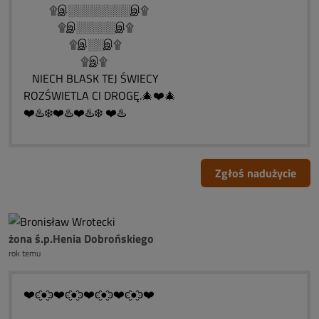
۩இ░░░░░░░░இ۩
۩இ░░░░░இ۩
۩இ░░இ۩
۩இ۩
NIECH BLASK TEJ ŚWIECY
ROZŚWIETLA CI DROGĘ.🎄❤️🎄
❤️♨️❄️❤️♨️❤️♨️❄️ ❤️♨️
Zgłoś nadużycie
żona ś.p.Henia Dobrońskiego
rok temu
❤️ͼ̮̑●̮̑ͽ❤️ͼ̮̑●̮̑ͽ❤️ͼ̮̑●̮̑ͽ❤️ͼ̮̑●̮̑ͽ❤️