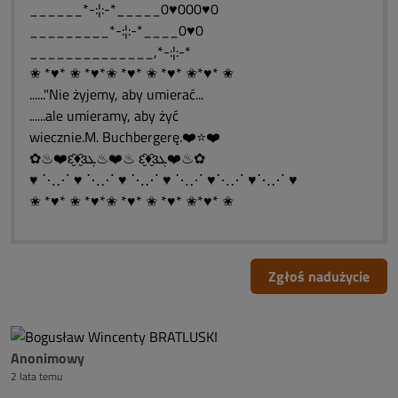
______*-:¦:-*_____0♥000♥0
_________*-:¦:-*____0♥0
______________,*-:¦:-*
✬ *♥* ✬ *♥*✬ *♥* ✬ *♥* ✬*♥* ✬
......"Nie żyjemy, aby umierać...
......ale umieramy, aby żyć
wiecznie.M. Buchbergerę.❤️⭐❤️
✿♨❤️ԑ̮̑♦̮̑ɜܓ♨❤️♨ ԑ̮̑♦̮̑ɜܓ❤️♨✿
♥ ⋱⋰ ♥ ⋱⋰ ♥ ⋱⋰ ♥ ⋱⋰ ♥⋱⋰ ♥⋱⋰ ♥
✬ *♥* ✬ *♥*✬ *♥* ✬ *♥* ✬*♥* ✬
Zgłoś nadużycie
Anonimowy
2 lata temu