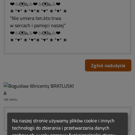
❤️♨ԑ̮̑♦̮̑ɜܓ♨❤️♨ԑ̮̑♦̮̑ɜܓ♨❤️
✬ *♥* ✬ *♥*✬ *♥* ✬ *♥* ✬
"Nie umiera ten,kto trwa
w sercach i pamięci naszej"
❤️♨ԑ̮̑♦̮̑ɜܓ♨❤️♨ԑ̮̑♦̮̑ɜܓ♨❤️
✬ *♥* ✬ *♥*✬ *♥* ✬ *♥* ✬
Zgłoś nadużycie
A
rok temu
1 rocznica 🤢
Na naszej stronie używamy plików cookie i innych
technologii do zbierania i przetwarzania danych
osobowych w celu poprawy funkcjonalności strony