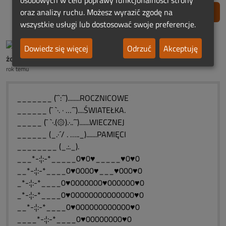
oraz analizy ruchu. Możesz wyrazić zgodę na
Zgłoś nadużycie
wszystkie usługi lub dostosować swoje preferencje.
Dowiedz się więcej
Odrzuć
Akceptuję
żona ś.p.Henia Dobrońskiego
rok temu
_______ (¯`:´¯)........ROCZNICOWE
______ (¯ `·. · …´¯)....ŚWIATEŁKA.
_____ (¯ `·.(۞).·..´¯).......WIECZNEJ
______ (_.·´/ . ….._).......PAMIĘCI
________ (_.:._).
___*-:¦:-*_____0♥0♥_____♥0♥0
__*-:¦:-*____0♥0000♥___♥000♥0
_*-:¦:-*____0♥0000000♥000000♥0
_*-:¦:-*____0♥00000000000000♥0
__*-:¦:-*____0♥000000000000♥0
____*-:¦:-*____0♥00000000♥0