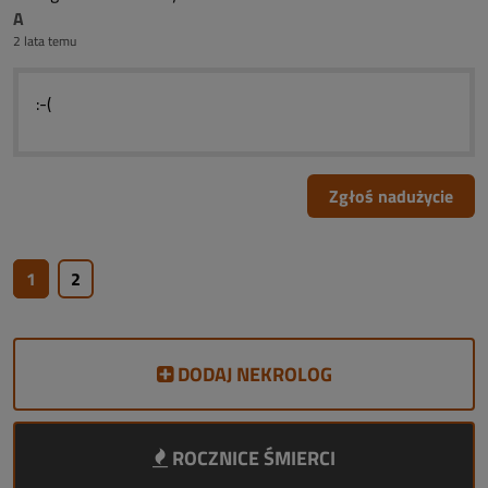
A
2 lata temu
:-(
Zgłoś nadużycie
1
2
DODAJ NEKROLOG
ROCZNICE ŚMIERCI