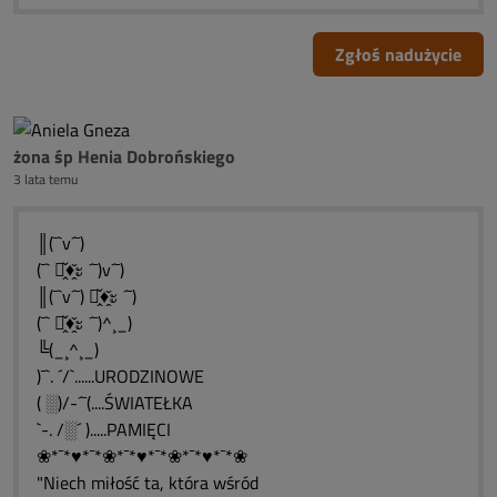
Zgłoś nadużycie
żona śp Henia Dobrońskiego
3 lata temu
║(¯`v´¯)
(¯` ะ̭̌♦̭̌ะ ´¯)v´¯)
║(¯`v´¯) ะ̭̌♦̭̌ะ ´¯)
(¯` ะ̭̌♦̭̌ะ ´¯)^¸_)
╚(_¸^¸_)
)¯`. ´/`......URODZINOWE
( ░)/-´¯(....ŚWIATEŁKA
`-. /░´ ).....PAMIĘCI
❀*¯*♥*¯*❀*¯*♥*¯*❀*¯*♥*¯*❀
"Niech miłość ta, która wśród