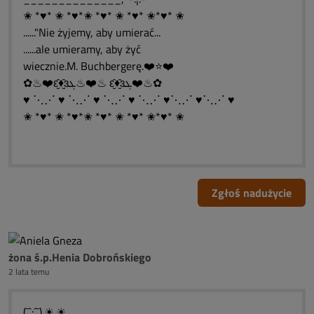
✬ *♥* ✬ *♥*✬ *♥* ✬ *♥* ✬*♥* ✬
......"Nie żyjemy, aby umierać...
......ale umieramy, aby żyć
wiecznie.M. Buchbergerę.❤️⭐❤️
✿♨❤️ԑ̮̑♦̮̑ɜܓ♨❤️♨ ԑ̮̑♦̮̑ɜܓ❤️♨✿
♥ ⋱⋰ ♥ ⋱⋰ ♥ ⋱⋰ ♥ ⋱⋰ ♥⋱⋰ ♥⋱⋰ ♥
✬ *♥* ✬ *♥*✬ *♥* ✬ *♥* ✬*♥* ✬
Zgłoś nadużycie
żona ś.p.Henia Dobrońskiego
2 lata temu
(¯`:´¯).☀.☀