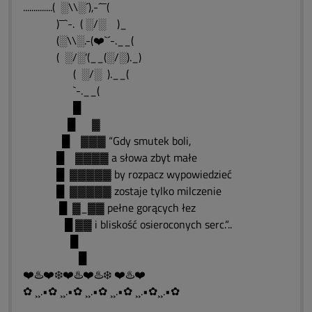
..............( ░\\░´),-´¯¯(
)¯¯`-. ( ░/░ )_
(░\\░.-(❤️`´-.__(
( ░/░’(__(░/░)._)
( ░/░ ).__(
`-.__(
█
█ ▓
█ ▓▓▓ “Gdy smutek boli,
█ ▓▓▓▓ a słowa zbyt małe
█ ▓▓▓▓▓ by rozpacz wypowiedzieć
█ ▓▓▓▓▓ zostaje tylko milczenie
█ ▓_▓▓ pełne gorących łez
█ ▓▓ i bliskość osieroconych serc.“..
█
█
❤️♨️❤️❄️❤️♨️❤️♨️❄️ ❤️♨️❤️
✿ ¸¸.•✿ ¸¸.•✿ ¸¸.•✿ ¸¸.•✿ ¸¸.•✿¸¸.•✿