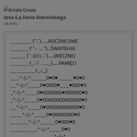
żona ś.p.Henia Dobrońskiego
rok temu
_______ (¯`:´¯)........ROCZNICOWE
______ (¯ `·. · …´¯)....ŚWIATEŁKA.
_____ (¯ `·.(۞).·..´¯).......WIECZNEJ
______ (_.·´/ . ….._).......PAMIĘCI
________ (_.:._).
___*-:¦:-*_____0♥0♥_____♥0♥0
__*-:¦:-*____0♥0000♥___♥000♥0
_*-:¦:-*____0♥0000000♥000000♥0
_*-:¦:-*____0♥00000000000000♥0
__*-:¦:-*____0♥000000000000♥0
____*-:¦:-*____0♥00000000♥0
______*-:¦:-*_____0♥000♥0
_________*-:¦:-*____0♥0
______________,*-:¦:-*