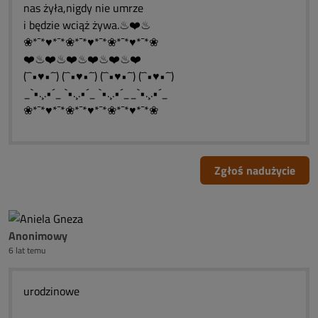
nas żyła,nigdy nie umrze
i będzie wciąż żywa.♨❤️♨
❀*¯*♥*¯*❀*¯*♥*¯*❀*¯*♥*¯*❀
❤️♨❤️♨❤️♨❤️♨❤️♨❤️
(¯`•♥•´¯) (¯`•♥•´¯) (¯`•♥•´¯) (¯`•♥•´¯)
_`•.¸.•´_ `•.¸.•´_ `•.¸.•´__`•.¸.•´_
❀*¯*♥*¯*❀*¯*♥*¯*❀*¯*♥*¯*❀
Zgłoś nadużycie
Anonimowy
6 lat temu
urodzinowe