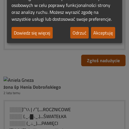
❤️♨ԑ̮̑♦̮̑ɜܓ♨❤️♨ԑ̮̑♦̮̑ɜܓ♨❤️
osobowych w celu poprawy funkcjonalności strony
✬ *♥* ✬ *♥*✬ *♥* ✬ *♥* ✬
oraz analizy ruchu. Możesz wyrazić zgodę na
"Nie umiera ten,kto trwa
wszystkie usługi lub dostosować swoje preferencje.
w sercach i pamięci naszej"
❤️♨ԑ̮̑♦̮̑ɜܓ♨❤️♨ԑ̮̑♦̮̑ɜܓ♨❤️
Dowiedz się więcej
Odrzuć
Akceptuję
✬ *♥* ✬ *♥*✬ *♥* ✬ *♥* ✬
Zgłoś nadużycie
żona śp Henia Dobrońskiego
2 lata temu
░░░░)¯`\\ | /´¯(.....ROCZNICOWE
░░░░ (._.:▓:._.)....ŚWIATEŁKA
░░░░░ (_.:._).....PAMIĘCI