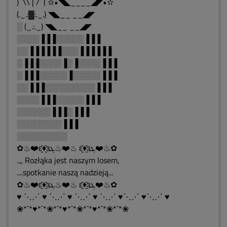
)¯`\\ | /´¯( ✫•◥◣____◢◤•✫
(._.:▓:._.) ◥◣__ __◢◤
░ (_.:._) ◥◣__ __◢◤
░░░░▐▐▐░░░░░▐▐▐
░░▐▐▐▐▐▐░░░▐▐▐▐▐▐
░▐▐▐░░░░▐░▐░░░░▐▐▐
░▐▐▐░░░░░▐░░░░░▐▐▐
░░▐▐▐░░░░░░░░░▐▐▐
░░░░▐▐▐░░░░░▐▐▐
░░░░░░▐▐▐░▐▐▐
░░░░░░░░▐▐▐
░░░░░░░░░
✿♨❤️ԑ̮̑♦̮̑ɜܓ♨❤️♨ ԑ̮̑♦̮̑ɜܓ❤️♨✿
..„ Rozłąka jest naszym losem,
....spotkanie naszą nadzieją...
✿♨❤️ԑ̮̑♦̮̑ɜܓ♨❤️♨ ԑ̮̑♦̮̑ɜܓ❤️♨✿
♥ ⋱⋰ ♥ ⋱⋰ ♥ ⋱⋰ ♥ ⋱⋰ ♥⋱⋰ ♥⋱⋰ ♥
❀*¯*♥*¯*❀*¯*♥*¯*❀*¯*♥*¯*❀*¯*❀