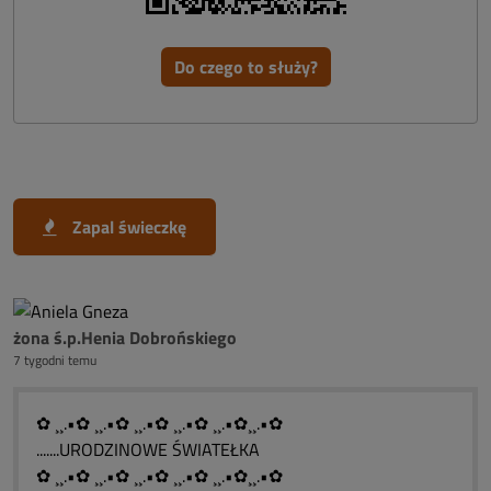
Do czego to służy?
Zapal świeczkę
żona ś.p.Henia Dobrońskiego
7 tygodni temu
✿ ¸¸.•✿ ¸¸.•✿ ¸¸.•✿ ¸¸.•✿ ¸¸.•✿¸¸.•✿
.......URODZINOWE ŚWIATEŁKA
✿ ¸¸.•✿ ¸¸.•✿ ¸¸.•✿ ¸¸.•✿ ¸¸.•✿¸¸.•✿