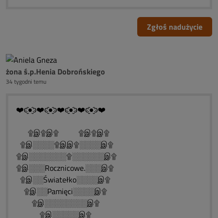
Zgłoś nadużycie
żona ś.p.Henia Dobrońskiego
34 tygodni temu
❤️ͼ̮̑●̮̑ͽ❤️ͼ̮̑●̮̑ͽ❤️ͼ̮̑●̮̑ͽ❤️ͼ̮̑●̮̑ͽ❤️
۩இ۩இ۩ ۩இ۩இ۩
۩இ░░░░۩இஇ۩░░░░இ۩
۩இ░░░░░░░۩░░░░░░இ۩
۩இ░░░Rocznicowe.░░░இ۩
۩இ░░Światełko░░░░இ۩
۩இ░░Pamięci░░░░இ۩
۩இ░░░░░░░░இ۩
۩இ░░░░░இ۩