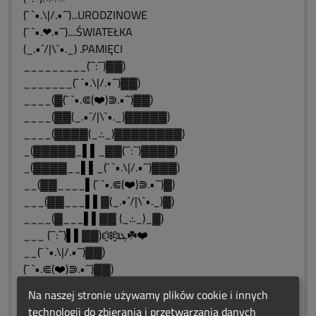
(¯ `•.\|/.•´¯)...URODZINOWE
(¯ `•.❤.•´¯)....ŚWIATEŁKA
(_.•´/|\`•._) .PAMIĘCI
_________(¯`:´¯)▓▓)
_______(¯ `•.\|/.•´¯)▓▓)
____(▓(¯ `•.⋐(❤️)⋑.•´¯)▓▓)
____(▓▓(_.•´/|\`•._)▓▓▓▓▓)
____(▓▓▓▓(_.:._)▓▓▓▓▓▓▓▓)
_(▓▓▓▓▓_▌▌_▓▓(¯`:´¯)▓▓▓▓)
_(▓▓▓▓__▌▌_(¯ `•.\|/.•´¯)▓▓▓)
__(▓▓____▌(¯ `•.⋐(❤️)⋑.•´¯)▓)
___(▓▓___▌▌▓(_.•´/|\`•._)▓)
____(▓___▌▌▓▓ (_.:._)_▓)
___ (¯`:´¯)▌▌▓▓)ԑ̮̑❄️̮̑ɜܓ☘️❤️
__(¯ `•.\|/.•´¯)▓▓)
(¯ `•.⋐(❤️)⋑.•´¯)▓▓)
__(_.•´/|\`•._)▓▓▓▓▓)
Na naszej stronie używamy plików cookie i innych
___(_.:._)▓▓▓▓▓▓▓▓)
technologii do zbierania i przetwarzania danych