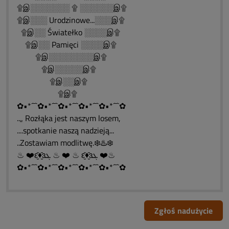
۩இ░░░░░░░ ۩ ░░░░░░இ۩
۩இ░░░ Urodzinowe...░░░இ۩
۩இ░░ Światełko ░░░░இ۩
۩இ░░ Pamięci ░░░░இ۩
۩இ░░░░░░░░இ۩
۩இ░░░░░இ۩
۩இ░░இ۩
۩இ۩
✿•*´¯`✿•*´¯`✿•*´¯`✿•*´¯`✿•*´¯`✿
..„ Rozłąka jest naszym losem,
....spotkanie naszą nadzieją...
..Zostawiam modlitwę.❄️♨️❄️
♨ ❤️ԑ̮̑♦̮̑ɜܓ ♨ ❤️ ♨ ԑ̮̑♦̮̑ɜܓ ❤️♨
✿•*´¯`✿•*´¯`✿•*´¯`✿•*´¯`✿•*´¯`✿
Zgłoś nadużycie