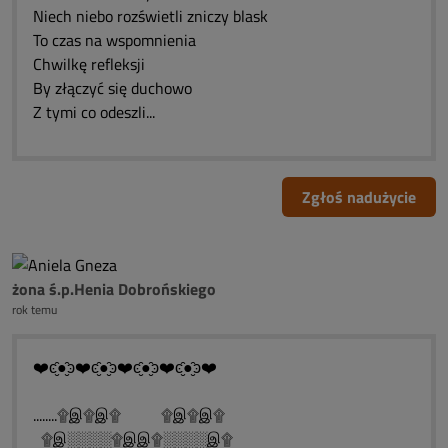
Niech niebo rozświetli zniczy blask
To czas na wspomnienia
Chwilkę refleksji
By złączyć się duchowo
Z tymi co odeszli...
Zgłoś nadużycie
żona ś.p.Henia Dobrońskiego
rok temu
❤️ͼ̮̑●̮̑ͽ❤️ͼ̮̑●̮̑ͽ❤️ͼ̮̑●̮̑ͽ❤️ͼ̮̑●̮̑ͽ❤️
........۩இ۩இ۩ ۩இ۩இ۩
۩இ░░░░۩இஇ۩░░░░இ۩