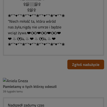
۩இ░░இ۩
۩இ۩
❀*¯*♥*¯*❀*¯*♥*¯*❀*¯*♥*¯*❀*♥*¯*❀
"Niech miłość ta, która wśród
nas żyła,nigdy nie umrze i będzie
wciąż żywa.❤️ͼ̮̑●̮̑ͽ❤️ͼ̮̑●̮̑ͽ❤️ͼ̮̑●̮̑ͽ❤️
❤️ ♨ ԑ̮̑♦̮̑ɜܓ ♨ ❤️ ♨ ԑ̮̑♦̮̑ɜܓ ♨ ❤️
❀*¯*♥*¯*❀*¯*♥*¯*❀*¯*♥*¯*❀*♥*¯*❀
Zgłoś nadużycie
Pamietamy o tych którzy odeszli
39 tygodni temu
Nadszedł zadumy czas