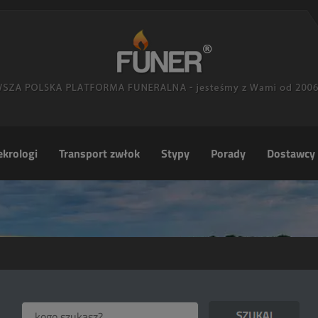
krologi
Transport zwłok
Stypy
Porady
Dostawcy