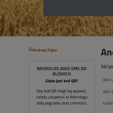
An
59 lat
NEKROLOG JAKO SMS DO
BLISKICH
data 
Gdzie jest kod QR?
Aby kod QR mógł się pojawić,
data ś
należy uzupełnić w Nekrologu
datę pogrzebu oraz cmentarz.
krótk