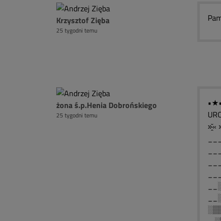
Pam
Krzysztof Zięba
25 tygodni temu
•★
żona ś.p.Henia Dobrońskiego
UR
25 tygodni temu
»̯̆« »
__
__
__
__
__
__
░▒