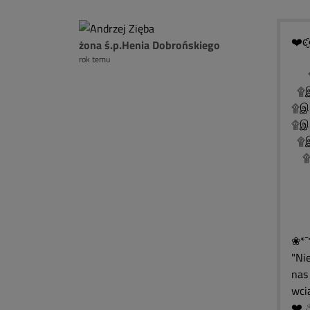
❤️ͼ̮̑
żona ś.p.Henia Dobrońskiego
rok temu
۩
۩இ
۩இ
۩இ
۩இ
۩இ
۩
۩
۩
❀*¯
"Ni
nas 
wcią