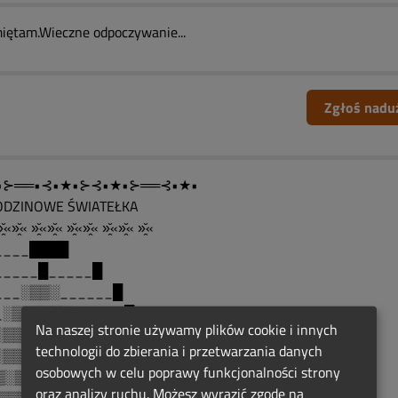
iętam.Wieczne odpoczywanie...
Zgłoś nadu
•⊱══•⊰•★•⊱⊰•★•⊱══⊰•★•
ODZINOWE ŚWIATEŁKA
̯̆«»̯̆« »̯̆«»̯̆« »̯̆«»̯̆« »̯̆«»̯̆« »̯̆«
____████
_____█_____█
___░▒▒░______█
_░▒▒▒▒▒░______█
Na naszej stronie używamy plików cookie i innych
░▒▒░░▒▒░______ █
technologii do zbierania i przetwarzania danych
░▒▒░░▒▒░______█
osobowych w celu poprawy funkcjonalności strony
▒░▒░▒▒░▒░____█____█
oraz analizy ruchu. Możesz wyrazić zgodę na