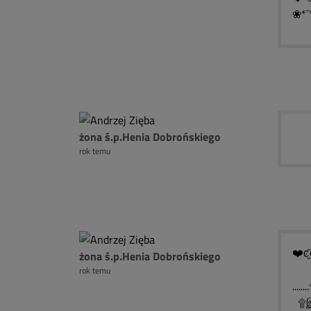
❀*¯
żona ś.p.Henia Dobrońskiego
rok temu
❤️ͼ̮̑
żona ś.p.Henia Dobrońskiego
rok temu
..
۩இ