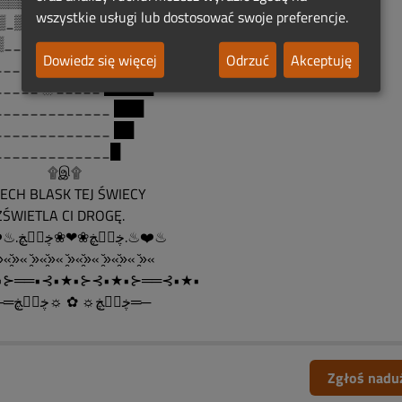
░▒▒▒░▒▒▒░ ____ █___██
wszystkie usługi lub dostosować swoje preferencje.
▒_▒░░▒_▒▒░ __█_████
▒__░▒▒░__ ▒__ █ █████
Dowiedz się więcej
Odrzuć
Akceptuję
____░▒░_____ ██████
_____ ░ _____ █████
_____________ ███
_____________ ██
_____________█
۩இ۩
CH BLASK TEJ ŚWIECY
ŚWIETLA CI DROGĘ.
♨❤️♨.ڿڰۣڿ❀❤❀ڿڰۣڿ.♨❤️♨
̯̆«»̯̆« »̯̆«»̯̆« »̯̆«»̯̆« »̯̆«»̯̆« »̯̆«
•⊱══•⊰•★•⊱⊰•★•⊱══⊰•★•
,,,,,─═ڿڰۣڿ☼ ✿ ☼ڿڰۣڿ═─
Zgłoś nadu