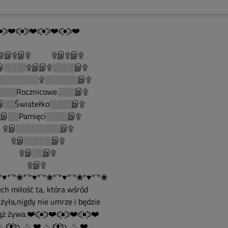
●̮̑ͽ❤️ͼ̮̑●̮̑ͽ❤️ͼ̮̑●̮̑ͽ❤️ͼ̮̑●̮̑ͽ❤️
இ۩இ۩ ۩இ۩இ۩
░░░░۩இஇ۩░░░░இ۩
░░░░░░░۩░░░░░░இ۩
░░░Rocznicowe.░░░இ۩
░░Światełko░░░░இ۩
░░Pamięci░░░░இ۩
இ░░░░░░░░இ۩
இ░░░░░இ۩
இ░░இ۩
۩இ۩
*♥*¯*❀*¯*♥*¯*❀*¯*♥*¯*❀*♥*¯*❀
ech miłość ta, która wśród
żyła,nigdy nie umrze i będzie
ż żywa.❤️ͼ̮̑●̮̑ͽ❤️ͼ̮̑●̮̑ͽ❤️ͼ̮̑●̮̑ͽ❤️
❤️ ♨ ԑ̮̑♦̮̑ɜܓ ♨ ❤️ ♨ ԑ̮̑♦̮̑ɜܓ ♨ ❤️