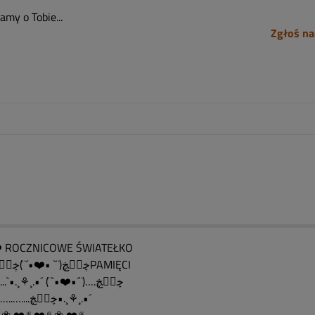
my o Tobie...
Zgłoś na
 ROCZNICOWE ŚWIATEŁKO
….ڿڰۣڿ(¨` •❤️•´¨)ڿڰۣڿPAMIĘCI
……....`•.¸⚘¸.•´ (¨`•❤️•´¨)….ڿڰۣڿ
…….…..…....ڿڰۣڿ•.¸⚘¸.•´