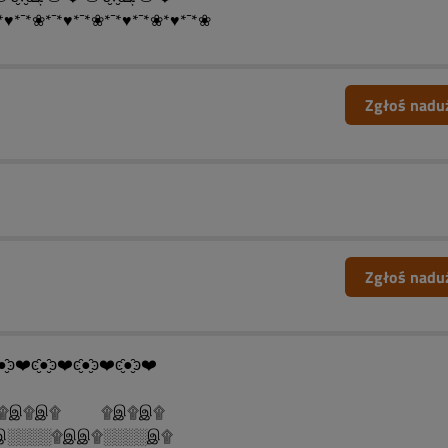
*♥*¯*❀*¯*♥*¯*❀*¯*♥*¯*❀*♥*¯*❀
Zgłoś nadu
Zgłoś nadu
●̮̑ͽ❤️ͼ̮̑●̮̑ͽ❤️ͼ̮̑●̮̑ͽ❤️ͼ̮̑●̮̑ͽ❤️
......۩இ۩இ۩ ۩இ۩இ۩
░░░░۩இஇ۩░░░░இ۩