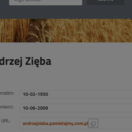
drzej Zięba
urodzin:
10-02-1950
mierci:
10-06-2009
i URL:
andrzejzieba.pamietajmy.com.pl