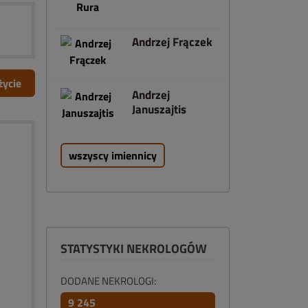
Andrzej Frączek
życie
Andrzej
Januszajtis
wszyscy imiennicy
STATYSTYKI NEKROLOGÓW
DODANE NEKROLOGI:
9 245