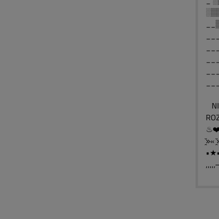
_ 
░▒
__
__
__
__
__
__
NIE
ROZ
»̯̆« »
•★