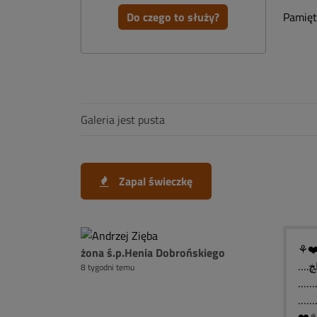
Do czego to służy?
Pamięta
Galeria jest pusta
Zapal świeczkę
⚘❤️
żona ś.p.Henia Dobrońskiego
8 tygodni temu