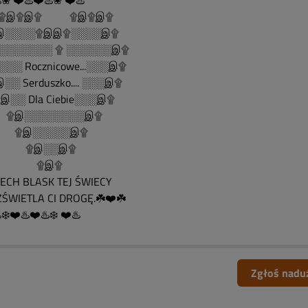
️❀ ❤️♨️❤️♨️❀ ❤️♨️
......۩இ۩இ۩ ۩இ۩இ۩
░░░░۩இஇ۩░░░░இ۩
░░░░░░░ ۩ ░░░░░░இ۩
░░ Rocznicowe...░░░இ۩
░ Serduszko.... ░░░இ۩
░░ Dla Ciebie░░░இ۩
இ░░░░░░░░இ۩
இ░░░░░இ۩
இ░░இ۩
۩இ۩
CH BLASK TEJ ŚWIECY
ŚWIETLA CI DROGĘ.☘️❤️☘️
️❄️❤️♨️❤️♨️❄️ ❤️♨️
Zgłoś nadu