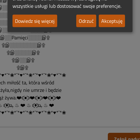
இ۩இ۩ ۩இ۩இ۩
wszystkie usługi lub dostosować swoje preferencje.
░░░░۩இஇ۩░░░░இ۩
░░░░░░░۩░░░░░░இ۩
Dowiedz się więcej
Odrzuć
Akceptuję
░░░Rocznicowe.░░░இ۩
░░Światełko░░░░இ۩
░░Pamięci░░░░இ۩
இ░░░░░░░░இ۩
இ░░░░░இ۩
இ░░இ۩
۩இ۩
*♥*¯*❀*¯*♥*¯*❀*¯*♥*¯*❀*♥*¯*❀
ech miłość ta, która wśród
żyła,nigdy nie umrze i będzie
ż żywa.❤️ͼ̮̑●̮̑ͽ❤️ͼ̮̑●̮̑ͽ❤️ͼ̮̑●̮̑ͽ❤️
❤️ ♨ ԑ̮̑♦̮̑ɜܓ ♨ ❤️ ♨ ԑ̮̑♦̮̑ɜܓ ♨ ❤️
*♥*¯*❀*¯*♥*¯*❀*¯*♥*¯*❀*♥*¯*❀
Zgłoś nadu