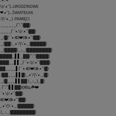
´¯).☀.☀
•.\|/.•´¯)...URODZINOWE
•.❤.•´¯)....ŚWIATEŁKA
´/|\`•._) .PAMIĘCI
______(¯`:´¯)▓▓)
____(¯ `•.\|/.•´¯)▓▓)
_(▓(¯ `•.⋐(❤️)⋑.•´¯)▓▓)
_(▓▓(_.•´/|\`•._)▓▓▓▓▓)
__(▓▓▓▓(_.:._)▓▓▓▓▓▓▓▓)
▓▓▓▓_▌▌_▓▓(¯`:´¯)▓▓▓▓)
▓▓▓__▌▌_(¯ `•.\|/.•´¯)▓▓▓)
▓▓____▌(¯ `•.⋐(❤️)⋑.•´¯)▓)
(▓▓___▌▌▓(_.•´/|\`•._)▓)
_(▓___▌▌▓▓ (_.:._)_▓)
___ (¯`:´¯)▌▌▓▓)ԑ̮̑❄️̮̑ɜܓ☘️❤️
 `•.\|/.•´¯)▓▓)
•.⋐(❤️)⋑.•´¯)▓▓)
_.•´/|\`•._)▓▓▓▓▓)
(_.:._)▓▓▓▓▓▓▓▓)