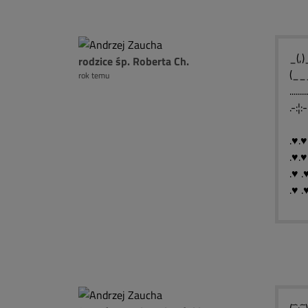
_(,)_..
rodzice śp. Roberta Ch.
(____
rok temu
.....
.-:¦:
.♥.♥
.♥.♥
.♥ .
.♥ .