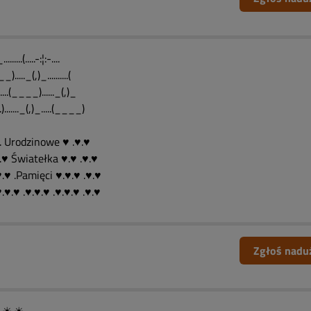
.......(.....-:¦:-....
)....._(,)_..........(
........(____)......_(,)_
-.)......._(,)_.....(____)
. Urodzinowe ♥ .♥.♥
.♥ Światełka ♥.♥ .♥.♥
♥.♥ .Pamięci ♥.♥.♥ .♥.♥
♥.♥.♥ .♥.♥.♥ .♥.♥.♥ .♥.♥
Zgłoś nadu