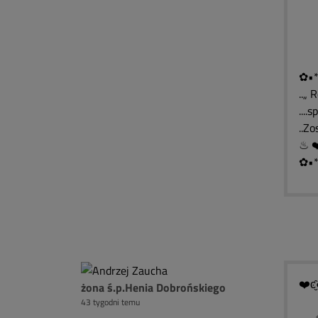
۩
۩
۩
✿•*
..„ 
....
..Z
✿•*
❤️ͼ̮̑
żona ś.p.Henia Dobrońskiego
43 tygodni temu