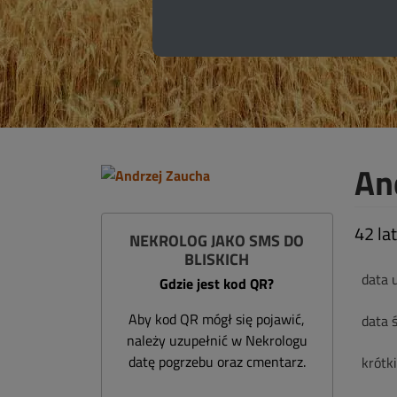
An
42 la
NEKROLOG JAKO SMS DO
BLISKICH
data 
Gdzie jest kod QR?
Aby kod QR mógł się pojawić,
data ś
należy uzupełnić w Nekrologu
datę pogrzebu oraz cmentarz.
krótk