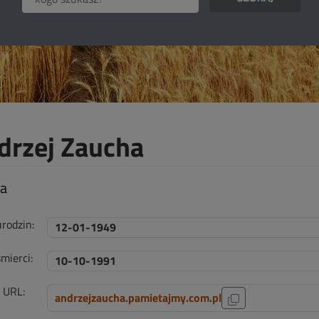
drzej Zaucha
ta
urodzin:
12-01-1949
mierci:
10-10-1991
i URL:
andrzejzaucha.pamietajmy.com.pl