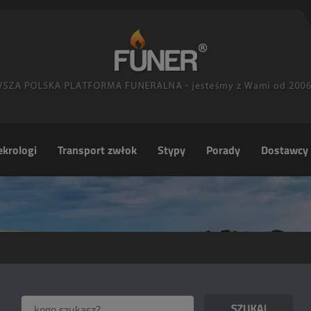
krologi
Transport zwłok
Stypy
Porady
Dostawcy