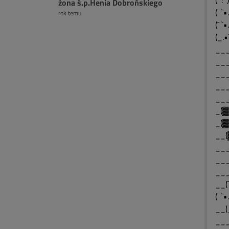
(¯`:
żona ś.p.Henia Dobrońskiego
(¯ `
rok temu
(¯ `
(_.•
___
___
___
___
__
_(▓
_(▓
__(
___
___
__(¯
(¯ `
__(
___