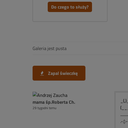
Do czego to służy?
Galeria jest pusta
Zapal świeczkę
_(,)_..
mama śp.Roberta Ch.
(____
29 tygodni temu
.....
.-:¦: