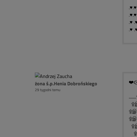
.♥.♥
.♥.♥
.♥ .
.♥ .
❤️ͼ̮̑
żona ś.p.Henia Dobrońskiego
29 tygodni temu
..
۩இ
۩இ
۩இ░
۩இ
۩இ