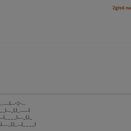
Zgłoś na
.......(.....-:¦:-....
)....._(,)_..........(
........(____)......_(,)_
-.)......._(,)_.....(____)