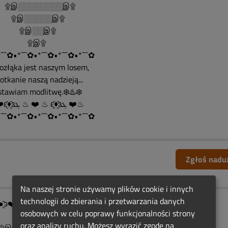
இ░░░░░░░░இ۩
இ░░░░░இ۩
இ░░இ۩
۩இ۩
´¯`✿•*´¯`✿•*´¯`✿•*´¯`✿•*´¯`✿
Rozłąka jest naszym losem,
spotkanie naszą nadzieją...
ostawiam modlitwę.❄️♨️❄️
♨ ❤️ԑ̮̑♦̮̑ɜܓ ♨ ❤️ ♨ ԑ̮̑♦̮̑ɜܓ ❤️♨
´¯`✿•*´¯`✿•*´¯`✿•*´¯`✿•*´¯`✿
Zgłoś nadu
Na naszej stronie używamy plików cookie i innych
technologii do zbierania i przetwarzania danych
●̮̑ͽ❤️ͼ̮̑●̮̑ͽ❤️ͼ̮̑●̮̑ͽ❤️ͼ̮̑●̮̑ͽ❤️
osobowych w celu poprawy funkcjonalności strony
oraz analizy ruchu. Możesz wyrazić zgodę na