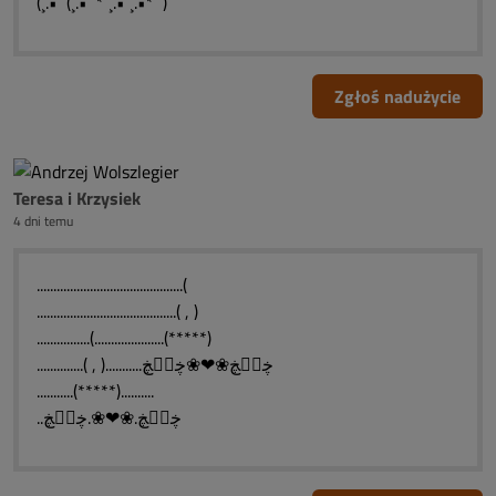
(¸.•´ (¸.•` * ¸.•´¸.•*´¨)
Zgłoś nadużycie
Teresa i Krzysiek
4 dni temu
............................................(
..........................................( , )
................(.....................(*****)
..............( , )...........ڿڰۣڿ❀❤❀ڿڰۣڿ
...........(*****)..........
..ڿڰۣڿ.❀❤❀.ڿڰۣڿ