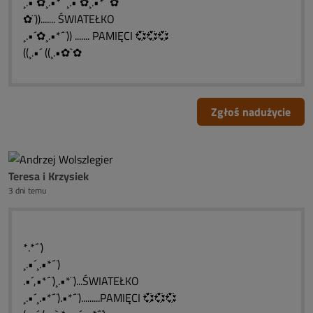
¸.•´✿¸.•*´¨¸.•´✿¸.•*´¨✿
✿¨))....... ŚWIATEŁKO
¸.•´✿¸.•*´¨)) ....... PAMIĘCI 💞💞💞
((¸.•´ ((¸.•✿`✿
Zgłoś nadużycie
Teresa i Krzysiek
3 dni temu
*.*´¨)
¸.•´¸.•*´¨)
.•´,•*´¨)¸.•*¨)...ŚWIATEŁKO
¸.•´¸.•*´¨).•*´¨).........PAMIĘCI 💞💞💞