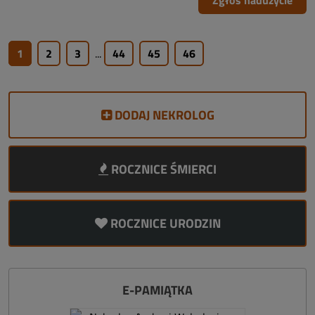
Zgłoś nadużycie
1
2
3
...
44
45
46
DODAJ NEKROLOG
ROCZNICE ŚMIERCI
ROCZNICE URODZIN
E-PAMIĄTKA