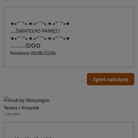
★•*`¨`*•.★.•*`¨`*•.★.•*`¨`*•★
......ŚWIATEŁKO PAMIĘCI
★•*`¨`*•.★.•*`¨`*•.★.•*`¨`*•★
.................💞💞💞
Niedziela 09.08.2026r.
Zgłoś nadużycie
Teresa i Krzysiek
2 dni temu