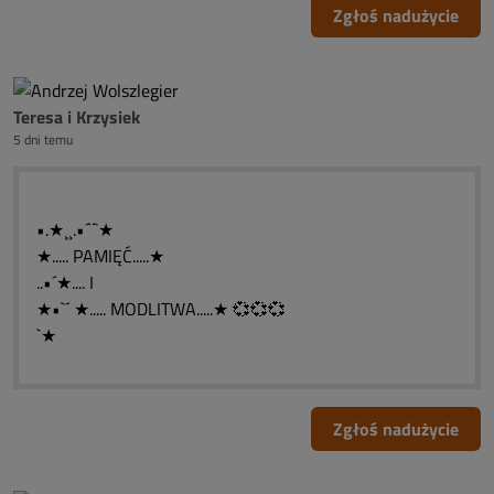
Zgłoś nadużycie
Teresa i Krzysiek
5 dni temu
•.★¸¸.•´¨`★
★..... PAMIĘĆ.....★
..•´★.... I
★•`´ ★..... MODLITWA.....★ 💞💞💞
`★
Zgłoś nadużycie