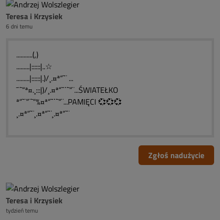
Teresa i Krzysiek
6 dni temu
...........(,)
.........|::::::|..☆
.........|::::::|.)/¸.¤ª“˜¨ ...
¯¨˜“ª¤.¸:::|)/¸.¤ª“˜¨¨˜“¨...ŚWIATEŁKO
ª“˜¨“¨˜“%¤ª“˜¨¨˜“¨...PAMIĘCI 💞💞💞
¸.¤ª“˜¨¸.¤ª“˜¨¸.¤ª“˜¨
Zgłoś nadużycie
Teresa i Krzysiek
tydzień temu