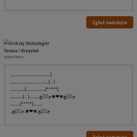
Zgłoś nadużycie
Teresa i Krzysiek
tydzień temu
............................................(
..........................................( , )
................(.....................(*****)
..............( , )...........ڿڰۣڿ❀❤❀ڿڰۣڿ
...........(*****)..........
..ڿڰۣڿ.❀❤❀.ڿڰۣڿ