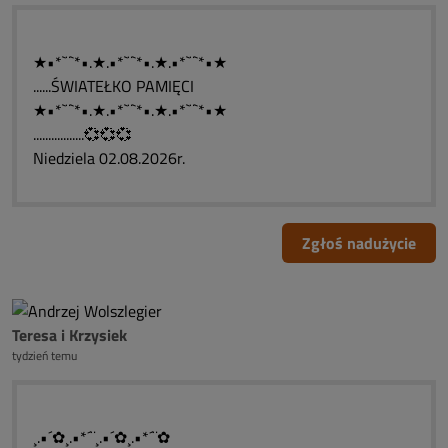
★•*`¨`*•.★.•*`¨`*•.★.•*`¨`*•★
......ŚWIATEŁKO PAMIĘCI
★•*`¨`*•.★.•*`¨`*•.★.•*`¨`*•★
.................💞💞💞
Niedziela 02.08.2026r.
Zgłoś nadużycie
Teresa i Krzysiek
tydzień temu
¸.•´✿¸.•*´¨¸.•´✿¸.•*´¨✿