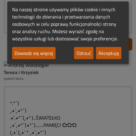
✿¨))....... ŚWIATEŁKO
Na naszej stronie używamy plików cookie i innych
¸.•´✿¸.•*´¨)) ....... PAMIĘCI 💞💞💞
technologii do zbierania i przetwarzania danych
((¸.•´ ((¸.•✿`✿
osobowych w celu poprawy funkcjonalności strony
oraz analizy ruchu. Możesz wyrazić zgodę na
wszystkie usługi lub dostosować swoje preferencje.
Zgłoś nadużycie
Dowiedz się więcej
Odrzuć
Akceptuję
Teresa i Krzysiek
tydzień temu
*.*´¨)
¸.•´¸.•*´¨)
.•´,•*´¨)¸.•*¨)...ŚWIATEŁKO
¸.•´¸.•*´¨).•*´¨).........PAMIĘCI 💞💞💞
(¸.•´ (¸.•` * ¸.•´¸.•*´¨)