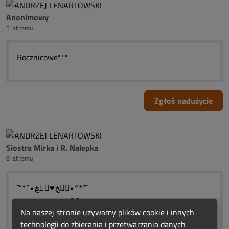
Anonimowy
5 lat temu
Rocznicowe***
Zgłoś nadużycie
Siostra Mirka i R. Nalepka
8 lat temu
˜”*°•ڰۣڿ♥ڰۣڿ•°*”˜
◕◕═════♣♣═════◕◕
ŚWIATEŁKA WIECZNEJ PAMIĘCI
Na naszej stronie używamy plików cookie i innych
˜”*°•ڰۣڿ♥ڰۣڿ•°*”˜
technologii do zbierania i przetwarzania danych