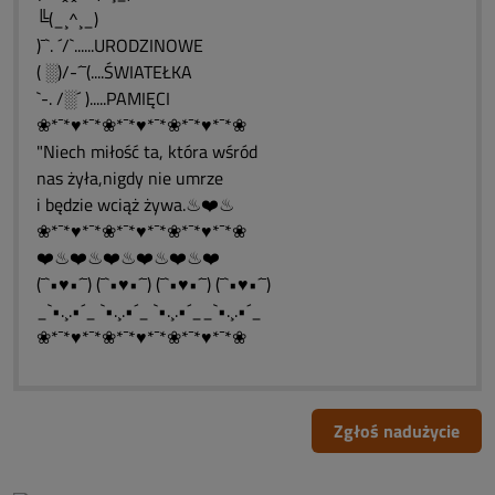
╚(_¸^¸_)
)¯`. ´/`......URODZINOWE
( ░)/-´¯(....ŚWIATEŁKA
`-. /░´ ).....PAMIĘCI
❀*¯*♥*¯*❀*¯*♥*¯*❀*¯*♥*¯*❀
"Niech miłość ta, która wśród
nas żyła,nigdy nie umrze
i będzie wciąż żywa.♨❤️♨
❀*¯*♥*¯*❀*¯*♥*¯*❀*¯*♥*¯*❀
❤️♨❤️♨❤️♨❤️♨❤️♨❤️
(¯`•♥•´¯) (¯`•♥•´¯) (¯`•♥•´¯) (¯`•♥•´¯)
_`•.¸.•´_ `•.¸.•´_ `•.¸.•´__`•.¸.•´_
❀*¯*♥*¯*❀*¯*♥*¯*❀*¯*♥*¯*❀
Zgłoś nadużycie