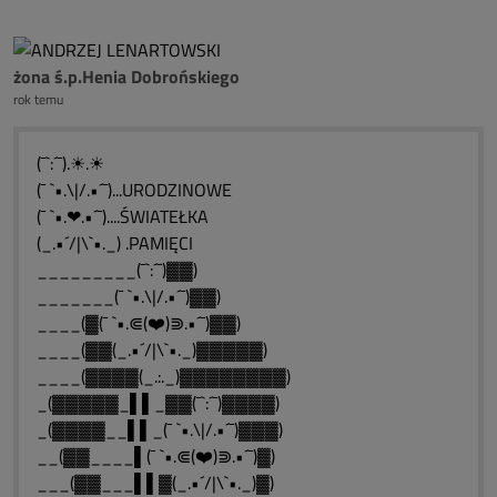
żona ś.p.Henia Dobrońskiego
rok temu
(¯`:´¯).☀.☀
(¯ `•.\|/.•´¯)...URODZINOWE
(¯ `•.❤.•´¯)....ŚWIATEŁKA
(_.•´/|\`•._) .PAMIĘCI
_________(¯`:´¯)▓▓)
_______(¯ `•.\|/.•´¯)▓▓)
____(▓(¯ `•.⋐(❤️)⋑.•´¯)▓▓)
____(▓▓(_.•´/|\`•._)▓▓▓▓▓)
____(▓▓▓▓(_.:._)▓▓▓▓▓▓▓▓)
_(▓▓▓▓▓_▌▌_▓▓(¯`:´¯)▓▓▓▓)
_(▓▓▓▓__▌▌_(¯ `•.\|/.•´¯)▓▓▓)
__(▓▓____▌(¯ `•.⋐(❤️)⋑.•´¯)▓)
___(▓▓___▌▌▓(_.•´/|\`•._)▓)