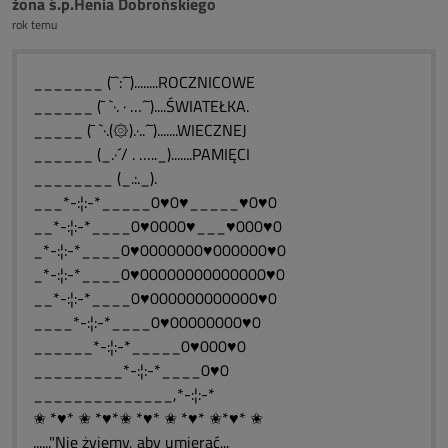
żona ś.p.Henia Dobrońskiego
rok temu
_______ (¯`:´¯)........ROCZNICOWE
______ (¯ `·. · …´¯)....ŚWIATEŁKA.
_____ (¯ `·.(۞).·..´¯).......WIECZNEJ
______ (_.·´/ . ….._).......PAMIĘCI
________ (_.:._).
___*-:¦:-*_____0♥0♥_____♥0♥0
__*-:¦:-*____0♥0000♥___♥000♥0
_*-:¦:-*____0♥0000000♥000000♥0
_*-:¦:-*____0♥00000000000000♥0
__*-:¦:-*____0♥000000000000♥0
____*-:¦:-*____0♥00000000♥0
______*-:¦:-*_____0♥000♥0
_________*-:¦:-*____0♥0
______________,*-:¦:-*
✬ *♥* ✬ *♥*✬ *♥* ✬ *♥* ✬*♥* ✬
......"Nie żyjemy, aby umierać...