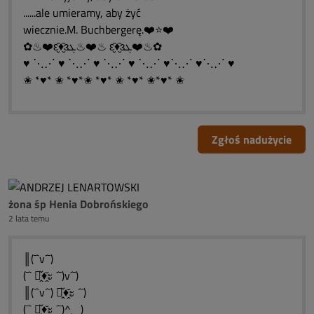
......ale umieramy, aby żyć
wiecznie.M. Buchbergerę.❤️⭐❤️
✿♨❤️ԑ̮̑♦̮̑ɜܓ♨❤️♨ ԑ̮̑♦̮̑ɜܓ❤️♨✿
♥ ⋱⋰ ♥ ⋱⋰ ♥ ⋱⋰ ♥ ⋱⋰ ♥⋱⋰ ♥⋱⋰ ♥
✬ *♥* ✬ *♥*✬ *♥* ✬ *♥* ✬*♥* ✬
Zgłoś nadużycie
żona śp Henia Dobrońskiego
2 lata temu
║(¯`v´¯)
(¯` ะ̭̌♦̭̌ะ ´¯)v´¯)
║(¯`v´¯) ะ̭̌♦̭̌ะ ´¯)
(¯` ะ̭̌♦̭̌ะ ´¯)^¸_)