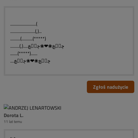
............................(
...........................(,)...
...........(............(*****)
..........(,).....ڿڰۣڿ❀❤❀ڿڰۣڿ
........(*****).......
....ڿڰۣڿ❀❤❀ڿڰۣڿ
Zgłoś nadużycie
Dorota L.
11 lat temu