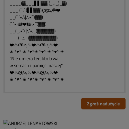
____(▓___▌▌▓▓ (_.:._)_▓)
___ (¯`:´¯)▌▌▓▓)ԑ̮̑❄️̮̑ɜܓ☘️❤️
__(¯ `•.\|/.•´¯)▓▓)
(¯ `•.⋐(❤️)⋑.•´¯)▓▓)
__(_.•´/|\`•._)▓▓▓▓▓)
___(_.:._)▓▓▓▓▓▓▓▓)
❤️♨ԑ̮̑♦̮̑ɜܓ♨❤️♨ԑ̮̑♦̮̑ɜܓ♨❤️
✬ *♥* ✬ *♥*✬ *♥* ✬ *♥* ✬
"Nie umiera ten,kto trwa
w sercach i pamięci naszej"
❤️♨ԑ̮̑♦̮̑ɜܓ♨❤️♨ԑ̮̑♦̮̑ɜܓ♨❤️
✬ *♥* ✬ *♥*✬ *♥* ✬ *♥* ✬
Zgłoś nadużycie