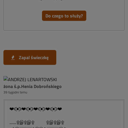
Do czego to służy?
Zapal świeczkę
żona ś.p.Henia Dobrońskiego
39 tygodni temu
❤️ͼ̮̑●̮̑ͽ❤️ͼ̮̑●̮̑ͽ❤️ͼ̮̑●̮̑ͽ❤️ͼ̮̑●̮̑ͽ❤️
........۩இ۩இ۩ ۩இ۩இ۩