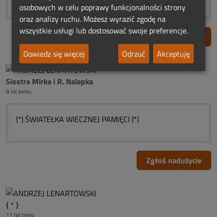
osobowych w celu poprawy funkcjonalności strony
oraz analizy ruchu. Możesz wyrazić zgodę na
wszystkie usługi lub dostosować swoje preferencje.
Zgłoś nadużycie
Dowiedz się więcej
Odrzuć
Akceptuję
Siostra Mirka i R. Nalepka
8 lat temu
(*) ŚWIATEŁKA WIECZNEJ PAMIĘCI (*)
Zgłoś nadużycie
{ * }
11 lat temu