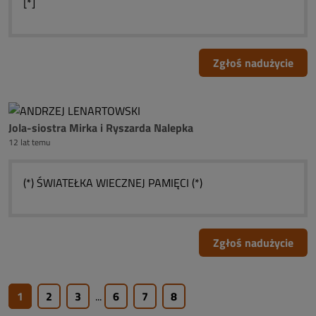
[*]
Zgłoś nadużycie
Jola-siostra Mirka i Ryszarda Nalepka
12 lat temu
(*) ŚWIATEŁKA WIECZNEJ PAMIĘCI (*)
Zgłoś nadużycie
1
2
3
...
6
7
8