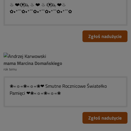
♨ ❤️ԑ̮̑♦̮̑ɜܓ ♨ ❤️ ♨ ԑ̮̑♦̮̑ɜܓ ❤️♨
✿•*´¯`✿•*´¯`✿•*´¯`✿•*´¯`✿•*´¯`✿
Zgłoś nadużycie
mama Marcina Domańskiego
rok temu
❀«☼«❀«☼«❀❤ Smutne Rocznicowe Światełko
Pamięci ❤❀«☼«❀«☼«❀
Zgłoś nadużycie