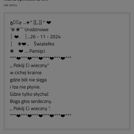
rok temu
ڿڰۣڿ ...☀️* [[,,]] * ❤️
¯❄️ ❀¯¯¯ Urodzinowe
┊ ❤️. ┊...26 - 11 - 2024
┊ ❀❤️... Światełko
❀ ❤️ .... Pamięci
***❤️***❤️***❤️***❤️***❤️***
,, Pokój Ci wieczny''
w cichej krainie
gdzie ból nie sięga
i łza nie płynie.
Gdzie tylko słychać
Boga głos serdeczny.
,, Pokój Ci wieczny ''.
***❤️***❤️***❤️***❤️***❤️***