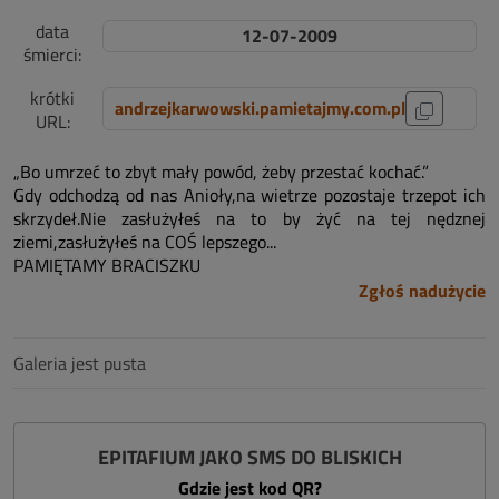
data
12-07-2009
śmierci:
krótki
andrzejkarwowski.pamietajmy.com.pl
URL:
„Bo umrzeć to zbyt mały powód, żeby przestać kochać.”
Gdy odchodzą od nas Anioły,na wietrze pozostaje trzepot ich
skrzydeł.Nie zasłużyłeś na to by żyć na tej nędznej
ziemi,zasłużyłeś na COŚ lepszego...
PAMIĘTAMY BRACISZKU
Zgłoś nadużycie
Galeria jest pusta
EPITAFIUM JAKO SMS DO BLISKICH
Gdzie jest kod QR?