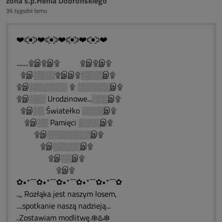
żona ś.p.Henia Dobrońskiego
36 tygodni temu
❤️ͼ̮̑●̮̑ͽ❤️ͼ̮̑●̮̑ͽ❤️ͼ̮̑●̮̑ͽ❤️ͼ̮̑●̮̑ͽ❤️
........۩இ۩இ۩ ۩இ۩இ۩
۩இ░░░░۩இஇ۩░░░░இ۩
۩இ░░░░░░░ ۩ ░░░░░░இ۩
۩இ░░░ Urodzinowe...░░░இ۩
۩இ░░ Światełko ░░░░இ۩
۩இ░░ Pamięci ░░░░இ۩
۩இ░░░░░░░░இ۩
۩இ░░░░░இ۩
۩இ░░இ۩
۩இ۩
✿•*´¯`✿•*´¯`✿•*´¯`✿•*´¯`✿•*´¯`✿
..„ Rozłąka jest naszym losem,
....spotkanie naszą nadzieją...
..Zostawiam modlitwę.❄️♨️❄️