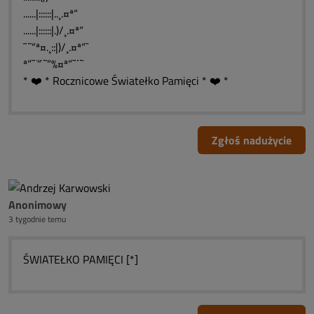
......|::::::|..¸.¤ª“
......|::::::|.)/¸.¤ª“
¯¨˜“ª¤.¸::|)/¸.¤ª“˜
ª“˜¨“¨˜“%¤ª“˜¨¨˜
* ❤️ * Rocznicowe Światełko Pamięci * ❤️ *
Zgłoś nadużycie
Anonimowy
3 tygodnie temu
ŚWIATEŁKO PAMIĘCI [*]