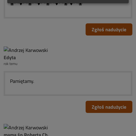
❀*¯*♥*¯*❀*¯*♥*¯*❀*¯*♥*¯*❀*♥*¯*❀
Zgłoś nadużycie
Edyta
rok temu
Pamiętamy.
Zgłoś nadużycie
mama śp.Roberta Ch.