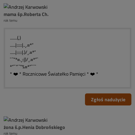
mama śp.Roberta Ch.
rok temu
........(,)
......|::::::|..¸.¤ª“
......|::::::|.)/¸.¤ª“
¯¨˜“ª¤.¸::|)/¸.¤ª“˜
ª“˜¨“¨˜“%¤ª“˜¨¨˜
* ❤️ * Rocznicowe Światełko Pamięci * ❤️ *
Zgłoś nadużycie
żona ś.p.Henia Dobrońskiego
rok temu