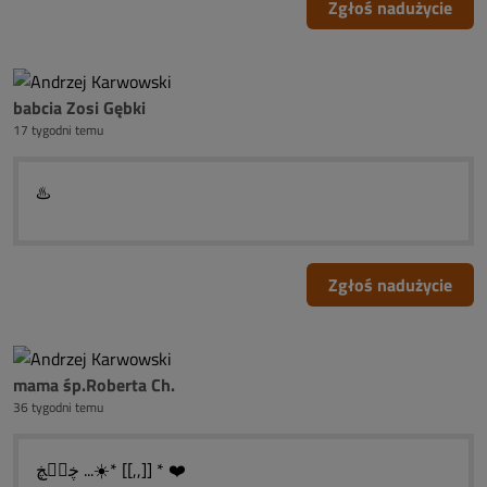
Zgłoś nadużycie
babcia Zosi Gębki
17 tygodni temu
♨️
Zgłoś nadużycie
mama śp.Roberta Ch.
36 tygodni temu
ڿڰۣڿ ...☀️* [[,,]] * ❤️