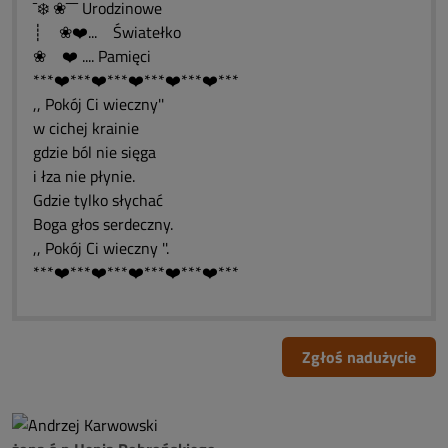
¯❄️ ❀¯¯¯ Urodzinowe
┊ ❀❤️... Światełko
❀ ❤️ .... Pamięci
***❤️***❤️***❤️***❤️***❤️***
,, Pokój Ci wieczny''
w cichej krainie
gdzie ból nie sięga
i łza nie płynie.
Gdzie tylko słychać
Boga głos serdeczny.
,, Pokój Ci wieczny ''.
***❤️***❤️***❤️***❤️***❤️***
Zgłoś nadużycie