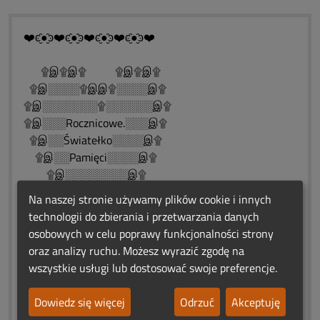
❤️ͼ̮̑●̮̑ͽ❤️ͼ̮̑●̮̑ͽ❤️ͼ̮̑●̮̑ͽ❤️ͼ̮̑●̮̑ͽ❤️
۩இ۩இ۩ ۩இ۩இ۩
۩இ░░░░۩இஇ۩░░░░இ۩
۩இ░░░░░░░۩░░░░░░இ۩
۩இ░░░Rocznicowe.░░░இ۩
۩இ░░Światełko░░░░இ۩
۩இ░░Pamięci░░░░இ۩
۩இ░░░░░░░░இ۩
۩இ░░░░░இ۩
Na naszej stronie używamy plików cookie i innych
۩இ░░இ۩
technologii do zbierania i przetwarzania danych
۩இ۩
osobowych w celu poprawy funkcjonalności strony
❀*¯*♥*¯*❀*¯*♥*¯*❀*¯*♥*¯*❀*♥*¯*❀
oraz analizy ruchu. Możesz wyrazić zgodę na
"Niech miłość ta, która wśród
wszystkie usługi lub dostosować swoje preferencje.
nas żyła,nigdy nie umrze i będzie
wciąż żywa.❤️ͼ̮̑●̮̑ͽ❤️ͼ̮̑●̮̑ͽ❤️ͼ̮̑●̮̑ͽ❤️
Dowiedz się więcej
Odrzuć
Akceptuję
❤️ ♨ ԑ̮̑♦̮̑ɜܓ ♨ ❤️ ♨ ԑ̮̑♦̮̑ɜܓ ♨ ❤️