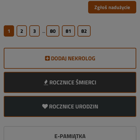
Zgłoś nadużycie
1
2
3
...
80
81
82
DODAJ NEKROLOG
ROCZNICE ŚMIERCI
ROCZNICE URODZIN
E-PAMIĄTKA