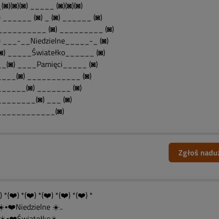
(◙)(◙)(◙) _____ (◙)(◙)(◙)
) ______ (◙) _ (◙) ______ (◙)
 __________ (◙) _________ (◙)
) ___-__Niedzielne_____-_ (◙)
◙) _____Światełko______ (◙)
_(◙) ____Pamięci_____ (◙)
___(◙) ___________ (◙)
_____(◙) _______ (◙)
_______(◙) ___ (◙)
____________(◙)
Zgłoś nadu
) *(❤️) *(❤️) *(❤️) *(❤️) *(❤️) *
.. ☀️▪️❤️Niedzielne ☀️..
.. ☀️▪️❤️Światełko☀️.....