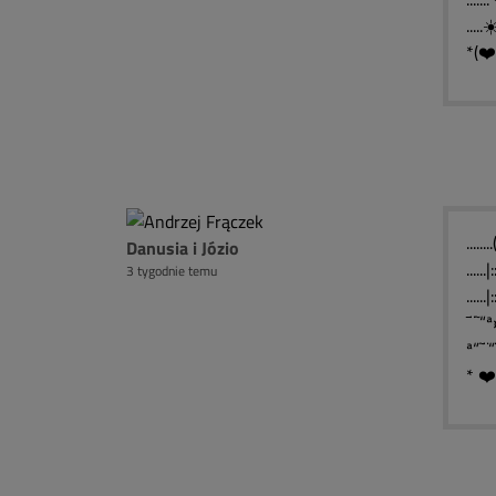
.....
*(❤️
........
Danusia i Józio
......|
3 tygodnie temu
......
¯¨˜“ª
ª“˜¨“
* ❤️