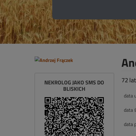
An
72 la
NEKROLOG JAKO SMS DO
BLISKICH
data 
data ś
data 