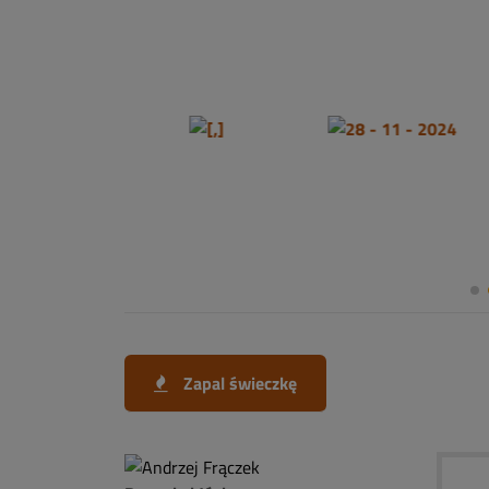
Zapal świeczkę
........