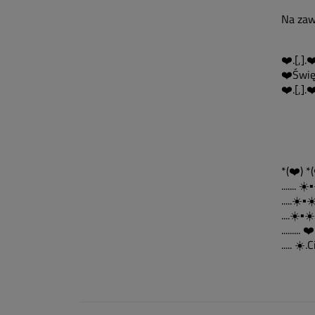
Na zaws
❤️.[,].
❤️Świę
❤️.[,].❤
*(❤️) *(
....... ☀
.....☀️▪️
....☀️▪️☀️.
......... 
..... ☀️.