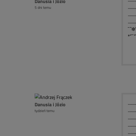
Danusia i Józio
.......
5 dni temu
......
.....
¯¨˜❄
ª“˜¨
........
Danusia i Józio
........
tydzień temu
......
......
......