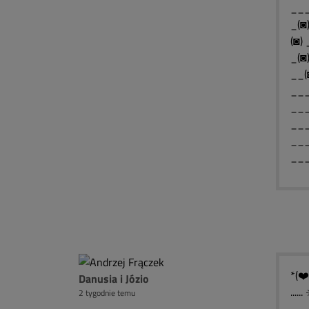
___
_(◙
(◙)
_(◙
__(
___
___
___
___
__
*(❤️
Danusia i Józio
....
2 tygodnie temu
.....