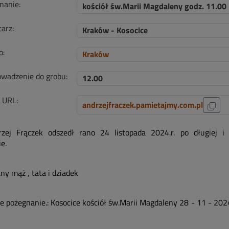
nanie:
kościół św.Marii Magdaleny godz. 11.00
arz:
Kraków - Kosocice
o:
Kraków
wadzenie do grobu:
12.00
i URL:
andrzejfraczek.pamietajmy.com.pl
rzej Frączek odszedł rano 24 listopada 2024.r. po długiej i c
e.
ny mąż , tata i dziadek
e pożegnanie.: Kosocice kościół św.Marii Magdaleny 28 - 11 - 2024