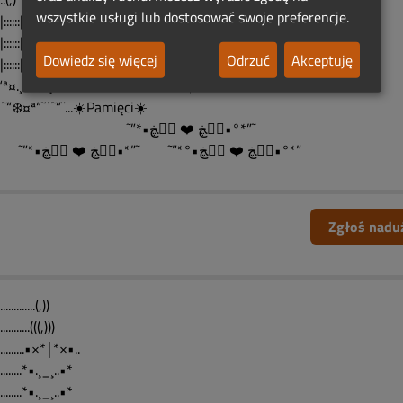
wszystkie usługi lub dostosować swoje preferencje.
..|::::::|..☆
...|::::::|. ❤️.¤ª“˜¨
Dowiedz się więcej
Odrzuć
Akceptuję
....|::::::|. ❤️.¤ª“˜¨ ...☀️ Niedzielne ☀️
️“ª¤.¸::: ❤️¸.¤ª“˜¨¨˜“¨...☀️Światełko ☀️
“¨˜“❄️¤ª“˜¨¨˜“¨...☀️Pamięci☀️
˜”*•ڰۣڿ ❤️ ڰۣڿ•°*”˜
˜”*•ڰۣڿ ❤️ ڰۣڿ•°*”˜ ˜”*•ڰۣڿ ❤️ ڰۣڿ•°*”
Zgłoś nadu
..............(,))
............(((,)))
............•×*￨*×•..
...........*•.¸_¸..•*
...........*•.¸_¸..•*