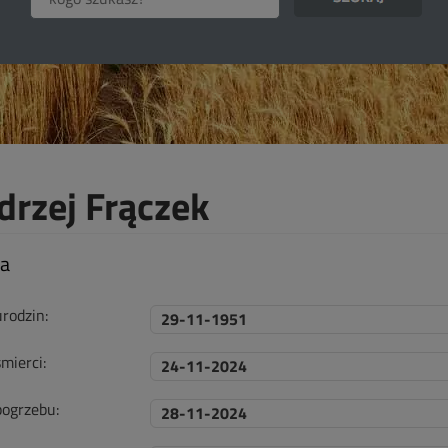
drzej Frączek
ta
urodzin:
29-11-1951
mierci:
24-11-2024
pogrzebu:
28-11-2024