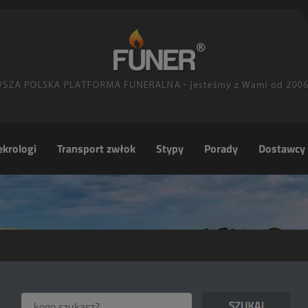
krologi
Transport zwłok
Stypy
Porady
Dostawcy