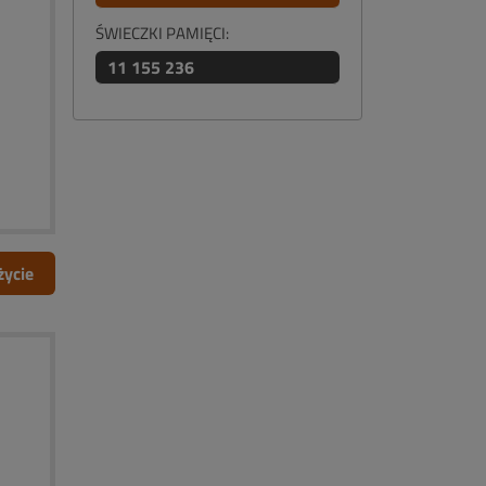
ŚWIECZKI PAMIĘCI:
11 155 236
życie