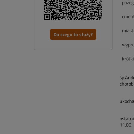
pożeg
cment
miast
Do czego to służy?
wypro
krótk
śp.And
chorobi
ukocha
ostatni
11.00