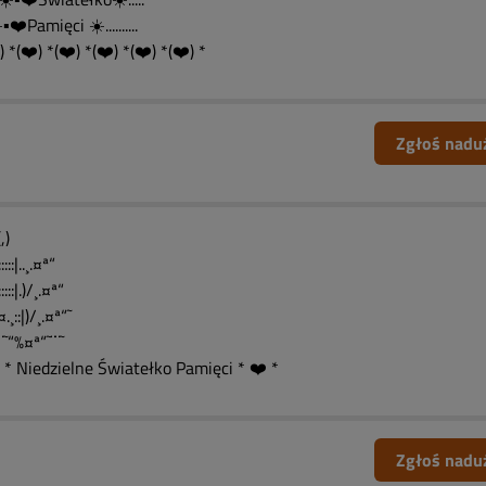
☀️▪️❤️Pamięci ☀️..........
) *(❤️) *(❤️) *(❤️) *(❤️) *(❤️) *
Zgłoś nadu
(,)
::::::|..¸.¤ª“
|::::::|.)/¸.¤ª“
¤.¸::|)/¸.¤ª“˜
¨˜“%¤ª“˜¨¨˜
 * Niedzielne Światełko Pamięci * ❤️ *
Zgłoś nadu