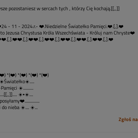
ze pozostaniesz w sercach tych , którzy Cię kochają.[[,,]]
❤️24 - 11 - 2024.r.- ❤️.Niedzielne Światełko Pamięci.❤️.[,].❤️
to Jezusa Chrystusa Króla Wszechświata - Króluj nam Chryste❤️
️❤️.[,].❤️❤️.[,].❤️❤️.[,].❤️❤️.[,].❤️❤️.[,].❤️❤️.[,].❤️❤️.[,].❤️
❤️) *(❤️) *(❤️) *(❤️) *(❤️)
️▪️☀️Światełko☀️.....
☀️Pamięci ☀️...........
...[[,,]]..... ☀️▪️☀️....
❤️posyłamy❤️................
Ci do nieba ☀️.... ☀️...
Zgłoś na