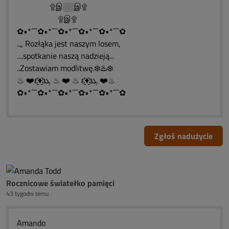
۩இ░░இ۩
۩இ۩
✿•*´¯`✿•*´¯`✿•*´¯`✿•*´¯`✿•*´¯`✿
..„ Rozłąka jest naszym losem,
....spotkanie naszą nadzieją...
..Zostawiam modlitwę.❄️♨️❄️
♨ ❤️ԑ̮̑♦̮̑ɜܓ ♨ ❤️ ♨ ԑ̮̑♦̮̑ɜܓ ❤️♨
✿•*´¯`✿•*´¯`✿•*´¯`✿•*´¯`✿•*´¯`✿
Zgłoś nadużycie
Rocznicowe światełko pamięci
43 tygodni temu
Amando