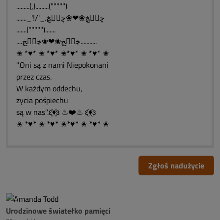
.........(,).........(""""")
......._'!/'_.ڿڰۣڿ❀❤❀ڿڰۣڿ
.......(""""").......
....ڿڰۣڿ❀❤❀ڿڰۣڿ...........
✬ *♥* ✬ *♥* ✬*♥* ✬ *♥* ✬
".Oni są z nami Niepokonani
przez czas.
W każdym oddechu,
życia pośpiechu
są w nas".ԑ̮̑♦̮̑ɜ ♨❤️♨ ԑ̮̑♦̮̑ɜ
✬ *♥* ✬ *♥* ✬*♥* ✬ *♥* ✬
Zgłoś nadużycie
Urodzinowe światełko pamięci