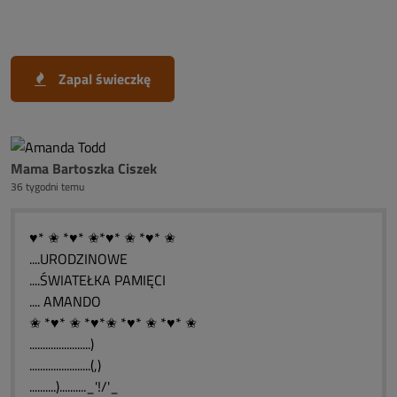
Zapal świeczkę
Mama Bartoszka Ciszek
36 tygodni temu
♥* ✬ *♥* ✬*♥* ✬ *♥* ✬
....URODZINOWE
....ŚWIATEŁKA PAMIĘCI
.... AMANDO
✬ *♥* ✬ *♥*✬ *♥* ✬ *♥* ✬
.......................)
.......................(,)
..........).........._'!/'_