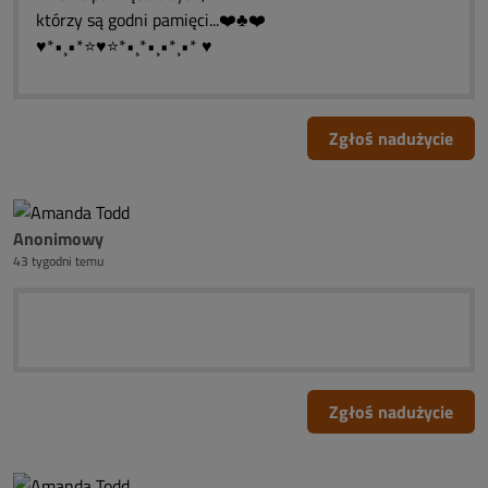
którzy są godni pamięci...❤️♣❤️
♥*•¸•*⭐♥⭐*•¸*•¸•*¸•* ♥
Zgłoś nadużycie
Anonimowy
43 tygodni temu
Zgłoś nadużycie