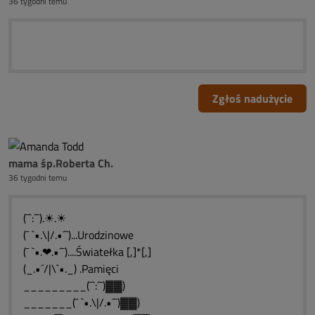
36 tygodni temu
Zgłoś nadużycie
mama śp.Roberta Ch.
36 tygodni temu
(¯`:´¯).☀.☀
(¯ `•.\|/.•´¯)...Urodzinowe
(¯ `•.❤.•´¯)....Światełka [,]*[,]
(_.•´/|\`•._) .Pamięci
_________(¯`:´¯)▓▓)
_______(¯ `•.\|/.•´¯)▓▓)