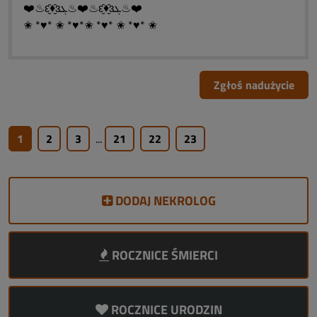
❤️♨ԑ̮̑♦̮̑ɜܓ♨❤️♨ԑ̮̑♦̮̑ɜܓ♨❤️
✬ *♥* ✬ *♥*✬ *♥* ✬ *♥* ✬
Zgłoś nadużycie
1
2
3
...
21
22
23
DODAJ NEKROLOG
ROCZNICE ŚMIERCI
ROCZNICE URODZIN