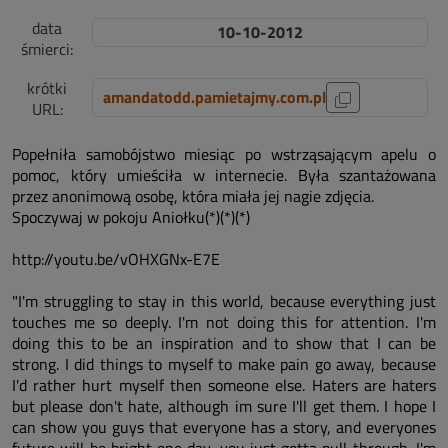
data
10-10-2012
śmierci:
krótki
amandatodd.pamietajmy.com.pl
URL:
Popełniła samobójstwo miesiąc po wstrząsającym apelu o
pomoc, który umieściła w internecie. Była szantażowana
przez anonimową osobę, która miała jej nagie zdjęcia.
Spoczywaj w pokoju Aniołku(*)(*)(*)
http://youtu.be/vOHXGNx-E7E
"I'm struggling to stay in this world, because everything just
touches me so deeply. I'm not doing this for attention. I'm
doing this to be an inspiration and to show that I can be
strong. I did things to myself to make pain go away, because
I'd rather hurt myself then someone else. Haters are haters
but please don't hate, although im sure I'll get them. I hope I
can show you guys that everyone has a story, and everyones