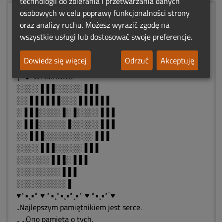
technologii do zbierania i przetwarzania danych
osobowych w celu poprawy funkcjonalności strony
...☀️ ❤️
oraz analizy ruchu. Możesz wyrazić zgodę na
¯❄️ ❀¯¯¯
wszystkie usługi lub dostosować swoje preferencje.
┊ ❤️. ┊... ROCZNICOWE
┊ ❀❤️... ŚWIATEŁKA
Dowiedz się więcej
Odrzuć
Akceptuję
❀ ❤️ .... PAMIĘCI
┊ ❤️ .... AMANDO
░░░░▐▐▐░░░░░▐▐▐
░░▐▐▐▐▐▐░░░▐▐▐▐▐▐
░▐▐▐░░░░▐░▐░░░░▐▐▐
░▐▐▐░░░░░▐░░░░░▐▐▐
░░▐▐▐░░░░░░░░░▐▐▐
░░░░▐▐▐░░░░░▐▐▐
░░░░░░▐▐▐░▐▐▐
░░░░░░░░▐▐▐
░░░░░░░░░▐
♥*•¸•* ♥ *•¸*•¸•*¸•* ♥ *•¸•*`♥
..Najlepszym pamiętnikiem jest serce.
.. ...Ono pamięta o tych,