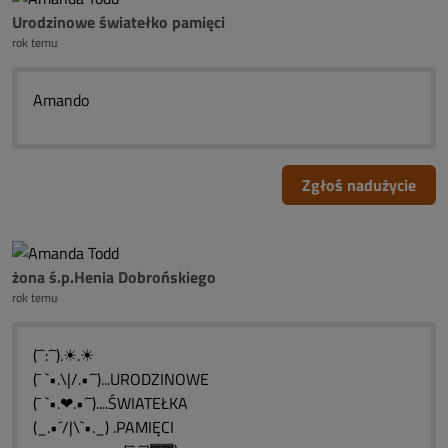
Urodzinowe światełko pamięci
rok temu
Amando
Zgłoś nadużycie
żona ś.p.Henia Dobrońskiego
rok temu
(¯`:´¯).☀.☀
(¯ `•.\|/.•´¯)...URODZINOWE
(¯ `•.❤.•´¯)....ŚWIATEŁKA
(_.•´/|\`•._) .PAMIĘCI