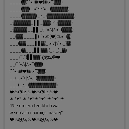
____(▓(¯ `•.⋐(❤️)⋑.•´¯)▓▓)
____(▓▓(_.•´/|\`•._)▓▓▓▓▓)
____(▓▓▓▓(_.:._)▓▓▓▓▓▓▓▓)
_(▓▓▓▓▓_▌▌_▓▓(¯`:´¯)▓▓▓▓)
_(▓▓▓▓__▌▌_(¯ `•.\|/.•´¯)▓▓▓)
__(▓▓____▌(¯ `•.⋐(❤️)⋑.•´¯)▓)
___(▓▓___▌▌▓(_.•´/|\`•._)▓)
____(▓___▌▌▓▓ (_.:._)_▓)
___ (¯`:´¯)▌▌▓▓)ԑ̮̑❄️̮̑ɜܓ☘️❤️
__(¯ `•.\|/.•´¯)▓▓)
(¯ `•.⋐(❤️)⋑.•´¯)▓▓)
__(_.•´/|\`•._)▓▓▓▓▓)
___(_.:._)▓▓▓▓▓▓▓▓)
❤️♨ԑ̮̑♦̮̑ɜܓ♨❤️♨ԑ̮̑♦̮̑ɜܓ♨❤️
✬ *♥* ✬ *♥*✬ *♥* ✬ *♥* ✬
"Nie umiera ten,kto trwa
w sercach i pamięci naszej"
❤️♨ԑ̮̑♦̮̑ɜܓ♨❤️♨ԑ̮̑♦̮̑ɜܓ♨❤️