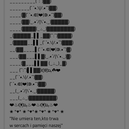
_________(¯`:´¯)▓▓)
_______(¯ `•.\|/.•´¯)▓▓)
____(▓(¯ `•.⋐(❤️)⋑.•´¯)▓▓)
____(▓▓(_.•´/|\`•._)▓▓▓▓▓)
____(▓▓▓▓(_.:._)▓▓▓▓▓▓▓▓)
_(▓▓▓▓▓_▌▌_▓▓(¯`:´¯)▓▓▓▓)
_(▓▓▓▓__▌▌_(¯ `•.\|/.•´¯)▓▓▓)
__(▓▓____▌(¯ `•.⋐(❤️)⋑.•´¯)▓)
___(▓▓___▌▌▓(_.•´/|\`•._)▓)
____(▓___▌▌▓▓ (_.:._)_▓)
___ (¯`:´¯)▌▌▓▓)ԑ̮̑❄️̮̑ɜܓ☘️❤️
__(¯ `•.\|/.•´¯)▓▓)
(¯ `•.⋐(❤️)⋑.•´¯)▓▓)
__(_.•´/|\`•._)▓▓▓▓▓)
___(_.:._)▓▓▓▓▓▓▓▓)
❤️♨ԑ̮̑♦̮̑ɜܓ♨❤️♨ԑ̮̑♦̮̑ɜܓ♨❤️
✬ *♥* ✬ *♥*✬ *♥* ✬ *♥* ✬
"Nie umiera ten,kto trwa
w sercach i pamięci naszej"