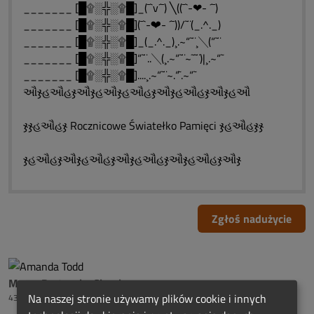
_______ [█۩░╬░۩█]_(¯`v´¯) ╲((¯`-❤- ´¯)
_______ [█۩░╬░۩█](¯`-❤- ´¯))/˜¨(_.^._)
_______ [█۩░╬░۩█]_(_.^._)¸.~“˜¨¸╲(“˜¨
_______ [█۩░╬░۩█]“˜¨..╲(¸.~“˜¨~˜˜¨)|¸.~“˜
_______ [█۩░╬░۩█]....¸.~“˜¨~.“˜.~“˜
ઔჯહઔહჯઔჯહઔჯહઔહჯઔჯહઔહჯઔჯહઔ
ჯჯહઔહჯ Rocznicowe Światełko Pamięci ჯહઔહჯჯ
ჯહઔહჯઔჯહઔહჯઔჯહઔહჯઔჯહઔહჯઔჯ
Zgłoś nadużycie
Mama Bartoszka Ciszek
Na naszej stronie używamy plików cookie i innych
43 tygodni temu