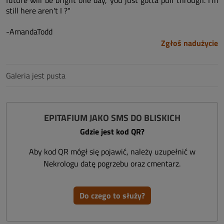
future will be bright one day, you just gotta pull through. I'm
still here aren't I ?"
-AmandaTodd
Zgłoś nadużycie
Galeria jest pusta
EPITAFIUM JAKO SMS DO BLISKICH
Gdzie jest kod QR?
Aby kod QR mógł się pojawić, należy uzupełnić w
Nekrologu datę pogrzebu oraz cmentarz.
Do czego to służy?