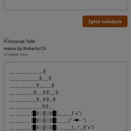
Zgłoś nadużycie
mama śp.Roberta Ch.
43 tygodni temu
___________.۩
__________۩__۩
_________۩____۩
________۩__۩۩__۩
_________۩_۩۩_۩
___________۩۩__
_______ [█۩░╬░۩█]_____(¯`v´¯)
_______ [█۩░╬░۩█]____(¯`-❤- ´¯)
_______ [█۩░╬░۩█]_____(_.^._)(¯`v´¯)