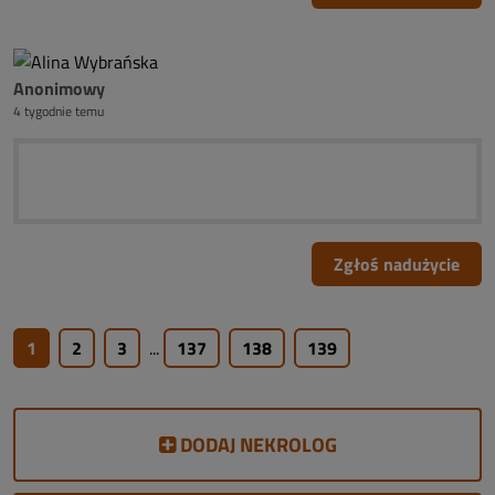
Anonimowy
4 tygodnie temu
Zgłoś nadużycie
1
2
3
...
137
138
139
DODAJ NEKROLOG