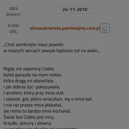
data
24-11-2010
śmierci:
krótki
alinawybranska.pamietajmy.com.pl
URL:
„Choć zamknięte masz powieki
w naszych sercach zawsze będziesz żył na wieki.„
Nigdy nie zapomnę Ciebie,
byłaś gwiazda na mym niebie,
która drogę mi oświetlała
i jak dobrze żyć- pokazywała.
I aniołem, który przy mnie stał,
i zawsze, gdy późno wracałam, się o mnie bał.
I nie raz przeze mnie płakałaś,
ale mimo to bardzo mnie kochałaś.
Świat bez Ciebie jest inny,
brzydki, ponury i dziwny.