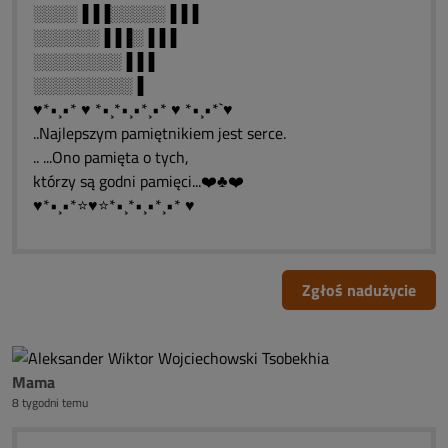
░░░░▐▐▐░░░░░▐▐▐
░░░░░░▐▐▐░▐▐▐
░░░░░░░░▐▐▐
░░░░░░░░░▐
♥*•¸•* ♥ *•¸*•¸•*¸•* ♥ *•¸•*`♥
..Najlepszym pamiętnikiem jest serce.
.. ...Ono pamięta o tych,
którzy są godni pamięci...❤️♣❤️
♥*•¸•*⭐♥⭐*•¸*•¸•*¸•* ♥
Zgłoś nadużycie
Mama
8 tygodni temu