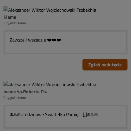
Mama
9 tygodni temu
Zawsze i wszedzie ❤️❤️❤️
Zgłoś nadużycie
mama śp.Roberta Ch.
9 tygodni temu
❄️♨️❄️Urodzinowe Światełko Pamięci [,]❄️♨️❄️