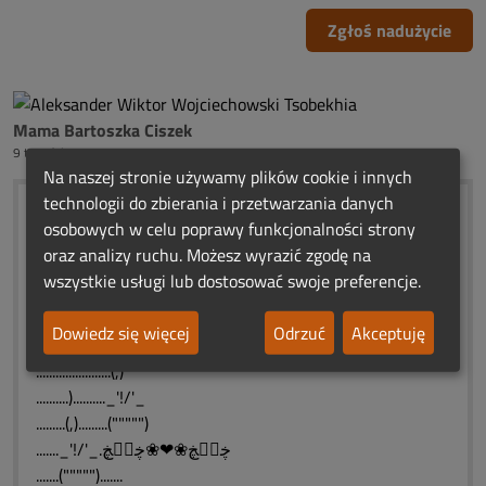
Zgłoś nadużycie
Mama Bartoszka Ciszek
9 tygodni temu
Na naszej stronie używamy plików cookie i innych
technologii do zbierania i przetwarzania danych
♥* ✬ *♥* ✬*♥* ✬ *♥* ✬
osobowych w celu poprawy funkcjonalności strony
....URODZINOWE
oraz analizy ruchu. Możesz wyrazić zgodę na
....ŚWIATEŁKA PAMIĘCI
wszystkie usługi lub dostosować swoje preferencje.
....OLUSIU
✬ *♥* ✬ *♥*✬ *♥* ✬ *♥* ✬
Dowiedz się więcej
Odrzuć
Akceptuję
.......................)
.......................(,)
..........).........._'!/'_
.........(,).........(""""")
......._'!/'_.ڿڰۣڿ❀❤❀ڿڰۣڿ
.......(""""").......