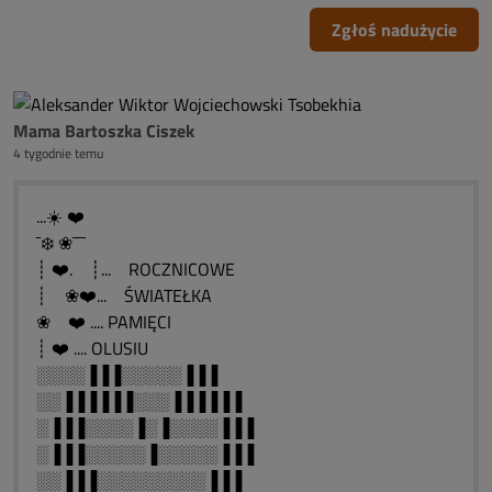
Zgłoś nadużycie
Mama Bartoszka Ciszek
4 tygodnie temu
...☀️ ❤️
¯❄️ ❀¯¯¯
┊ ❤️. ┊... ROCZNICOWE
┊ ❀❤️... ŚWIATEŁKA
❀ ❤️ .... PAMIĘCI
┊ ❤️ .... OLUSIU
░░░░▐▐▐░░░░░▐▐▐
░░▐▐▐▐▐▐░░░▐▐▐▐▐▐
░▐▐▐░░░░▐░▐░░░░▐▐▐
░▐▐▐░░░░░▐░░░░░▐▐▐
░░▐▐▐░░░░░░░░░▐▐▐