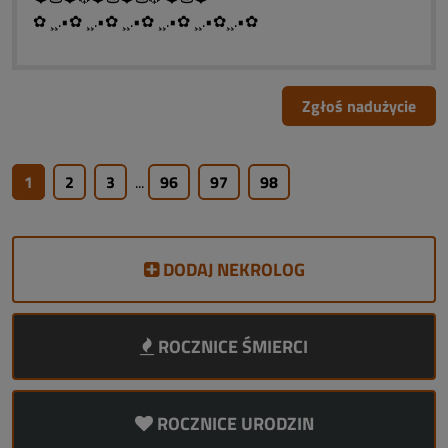
✿ ¸¸.•✿ ¸¸.•✿ ¸¸.•✿ ¸¸.•✿ ¸¸.•✿¸¸.•✿
Zgłoś nadużycie
1
2
3
...
96
97
98
DODAJ NEKROLOG
ROCZNICE ŚMIERCI
ROCZNICE URODZIN