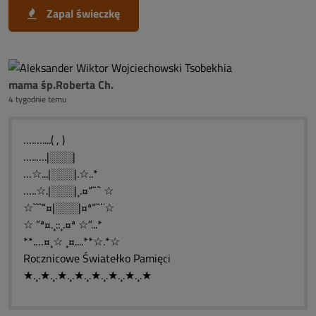
Zapal świeczkę
mama śp.Roberta Ch.
4 tygodnie temu
….…....( , )
…..….|░░░|
…☆...|░░░|.☆..*
…..☆.|░░░|¸.¤“˜¨` ☆
☆``˜“¤|░░░|¤ª“˜¨¨☆
☆ “ª¤.¸::¸.¤ª ☆“...*
**.…¤¸☆ ¸¤....**☆.*☆
Rocznicowe Światełko Pamięci
★.¸.★.¸.★.¸.★.¸.★.¸.★.¸.★.¸.★