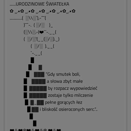
.......URODZINOWE ŚWIATEŁKA
✿ ¸¸.•✿ ¸¸.•✿ ¸¸.•✿ ¸¸.•✿ ¸¸.•✿¸¸.•✿
..............( ░\\░´),-´¯¯(
)¯¯`-. ( ░/░ )_
(░\\░.-(❤️`´-.__(
( ░/░’(__(░/░)._)
( ░/░ ).__(
`-.__(
█
█ ▓
█ ▓▓▓ “Gdy smutek boli,
█ ▓▓▓▓ a słowa zbyt małe
█ ▓▓▓▓▓ by rozpacz wypowiedzieć
█ ▓▓▓▓▓ zostaje tylko milczenie
█ ▓_▓▓ pełne gorących łez
█ ▓▓ i bliskość osieroconych serc.“..
█
█
❤️♨️❤️❄️❤️♨️❤️♨️❄️ ❤️♨️❤️