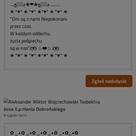
....ڿڰۣڿ❀❤❀ڿڰۣڿ...........
✬ *♥* ✬ *♥* ✬*♥* ✬ *♥* ✬
".Oni są z nami Niepokonani
przez czas.
W każdym oddechu,
życia pośpiechu
są w nas".ԑ̮̑♦̮̑ɜ ♨❤️♨ ԑ̮̑♦̮̑ɜ
✬ *♥* ✬ *♥* ✬*♥* ✬ *♥* ✬
Zgłoś nadużycie
żona ś.p.Henia Dobrońskiego
9 tygodni temu
✿ ¸¸.•✿ ¸¸.•✿ ¸¸.•✿ ¸¸.•✿ ¸¸.•✿¸¸.•✿