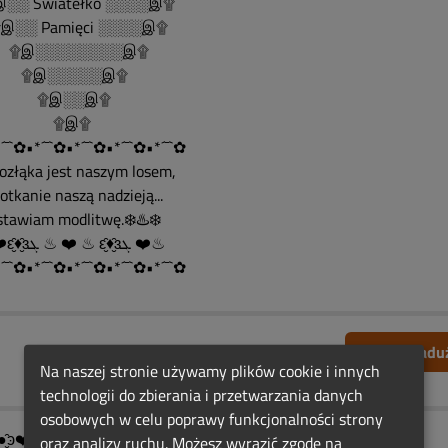
░░ Światełko ░░░░இ۩
░░ Pamięci ░░░░இ۩
இ░░░░░░░░இ۩
இ░░░░░இ۩
இ░░இ۩
۩இ۩
´¯`✿•*´¯`✿•*´¯`✿•*´¯`✿•*´¯`✿
Rozłąka jest naszym losem,
spotkanie naszą nadzieją...
ostawiam modlitwę.❄️♨️❄️
♨ ❤️ԑ̮̑♦̮̑ɜܓ ♨ ❤️ ♨ ԑ̮̑♦̮̑ɜܓ ❤️♨
´¯`✿•*´¯`✿•*´¯`✿•*´¯`✿•*´¯`✿
Zgłoś nadu
Na naszej stronie używamy plików cookie i innych
technologii do zbierania i przetwarzania danych
osobowych w celu poprawy funkcjonalności strony
●̮̑ͽ❤️ͼ̮̑●̮̑ͽ❤️ͼ̮̑●̮̑ͽ❤️ͼ̮̑●̮̑ͽ❤️
oraz analizy ruchu. Możesz wyrazić zgodę na