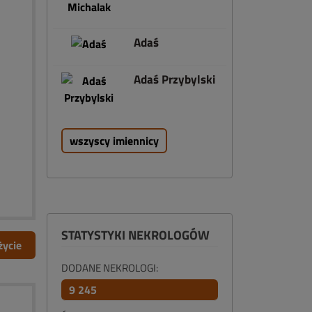
Adaś
Adaś Przybylski
wszyscy imiennicy
STATYSTYKI NEKROLOGÓW
życie
DODANE NEKROLOGI:
9 245