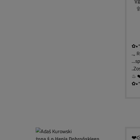
۩இ
۩இ
۩
۩
۩
✿•*
..„ 
....
..Z
✿•*
❤️ͼ̮̑
żona ś.p.Henia Dobrońskiego