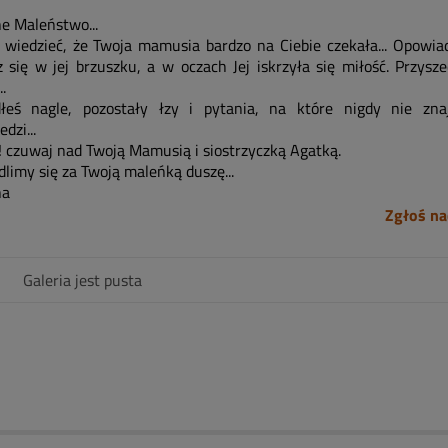
e Maleństwo...
 wiedzieć, że Twoja mamusia bardzo na Ciebie czekała... Opowia
z się w jej brzuszku, a w oczach Jej iskrzyła się miłość. Przysz
..
łeś nagle, pozostały łzy i pytania, na które nigdy nie zna
dzi...
! czuwaj nad Twoją Mamusią i siostrzyczką Agatką.
limy się za Twoją maleńką duszę...
na
Zgłoś na
Galeria jest pusta