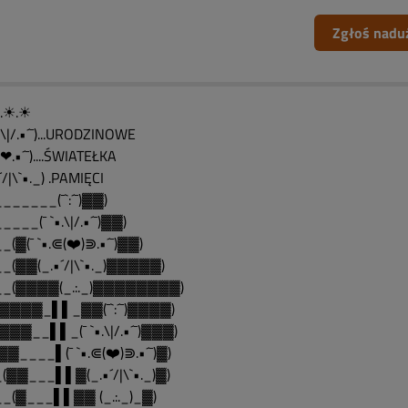
Zgłoś nadu
´¯).☀.☀
•.\|/.•´¯)...URODZINOWE
•.❤.•´¯)....ŚWIATEŁKA
´/|\`•._) .PAMIĘCI
______(¯`:´¯)▓▓)
____(¯ `•.\|/.•´¯)▓▓)
_(▓(¯ `•.⋐(❤️)⋑.•´¯)▓▓)
_(▓▓(_.•´/|\`•._)▓▓▓▓▓)
__(▓▓▓▓(_.:._)▓▓▓▓▓▓▓▓)
▓▓▓▓_▌▌_▓▓(¯`:´¯)▓▓▓▓)
▓▓▓__▌▌_(¯ `•.\|/.•´¯)▓▓▓)
▓▓____▌(¯ `•.⋐(❤️)⋑.•´¯)▓)
(▓▓___▌▌▓(_.•´/|\`•._)▓)
_(▓___▌▌▓▓ (_.:._)_▓)