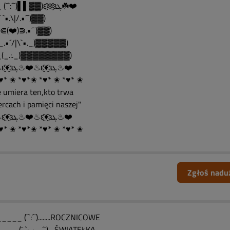
___ (¯`:´¯)▌▌▓▓)ԑ̮̑❄️̮̑ɜܓ☘️❤️
 `•.\|/.•´¯)▓▓)
•.⋐(❤️)⋑.•´¯)▓▓)
_.•´/|\`•._)▓▓▓▓▓)
(_.:._)▓▓▓▓▓▓▓▓)
❤️♨ԑ̮̑♦̮̑ɜܓ♨❤️♨ԑ̮̑♦̮̑ɜܓ♨❤️
♥* ✬ *♥*✬ *♥* ✬ *♥* ✬
e umiera ten,kto trwa
ercach i pamięci naszej"
❤️♨ԑ̮̑♦̮̑ɜܓ♨❤️♨ԑ̮̑♦̮̑ɜܓ♨❤️
♥* ✬ *♥*✬ *♥* ✬ *♥* ✬
Zgłoś nadu
___ (¯`:´¯)........ROCZNICOWE
__ (¯ `·. · …´¯)....ŚWIATEŁKA.