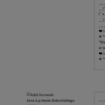
__(¯
(¯ `
__(
___
✬ *
"Ni
w s
✬ *
____
żona ś.p.Henia Dobrońskiego
____