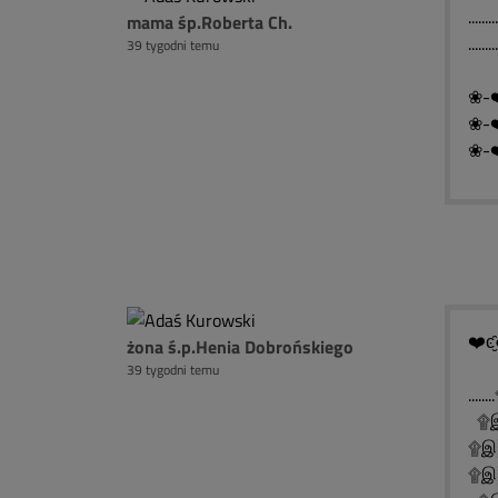
.......
mama śp.Roberta Ch.
........
39 tygodni temu
❀-❤
❀-❤
❀-❤
❤️ͼ̮̑
żona ś.p.Henia Dobrońskiego
39 tygodni temu
..
۩இ
۩இ
۩இ░