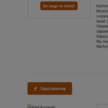
Do czego to służy?
Kochan
Musisz
ruszas
świat i.
Odszed
odpowie
Adasiu
My mod
Marty
Zapal świeczkę