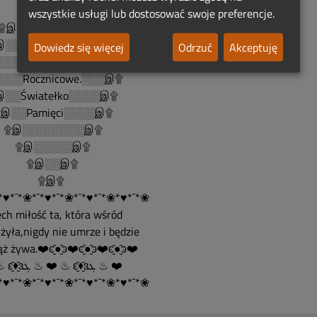
wszystkie usługi lub dostosować swoje preferencje.
இ۩இ۩ ۩இ۩இ۩
░░░░۩இஇ۩░░░░இ۩
Dowiedz się więcej
Odrzuć
Akceptuję
░░░░░░░۩░░░░░░இ۩
░░░Rocznicowe.░░░இ۩
░░Światełko░░░░இ۩
░░Pamięci░░░░இ۩
இ░░░░░░░░இ۩
இ░░░░░இ۩
இ░░இ۩
۩இ۩
*♥*¯*❀*¯*♥*¯*❀*¯*♥*¯*❀*♥*¯*❀
ech miłość ta, która wśród
żyła,nigdy nie umrze i będzie
ż żywa.❤️ͼ̮̑●̮̑ͽ❤️ͼ̮̑●̮̑ͽ❤️ͼ̮̑●̮̑ͽ❤️
❤️ ♨ ԑ̮̑♦̮̑ɜܓ ♨ ❤️ ♨ ԑ̮̑♦̮̑ɜܓ ♨ ❤️
*♥*¯*❀*¯*♥*¯*❀*¯*♥*¯*❀*♥*¯*❀