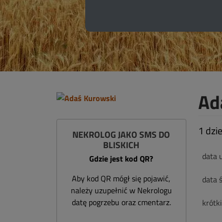
Ad
1 dzi
NEKROLOG JAKO SMS DO
BLISKICH
data 
Gdzie jest kod QR?
Aby kod QR mógł się pojawić,
data ś
należy uzupełnić w Nekrologu
datę pogrzebu oraz cmentarz.
krótk