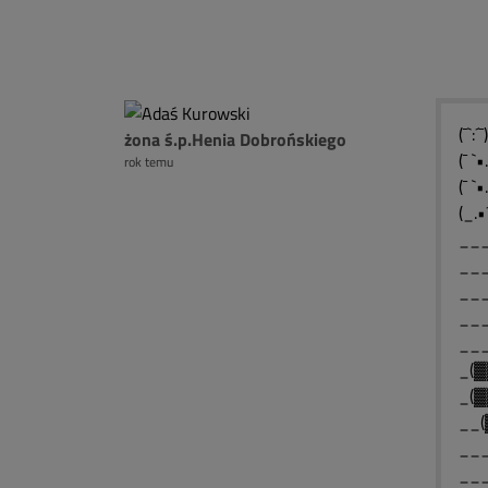
(¯`:
żona ś.p.Henia Dobrońskiego
(¯ `
rok temu
(¯ `
(_.•
___
___
___
___
__
_(▓
_(▓
__(
___
___