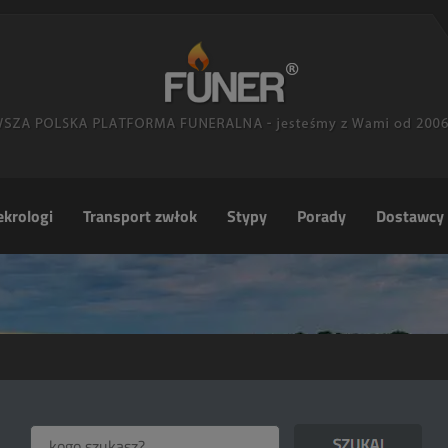
krologi
Transport zwłok
Stypy
Porady
Dostawcy