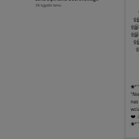
39 tygodni temu
۩
۩இ
۩இ
۩இ
۩இ
۩இ
۩
۩
۩
❀*¯
"Ni
nas 
wcią
❀*¯