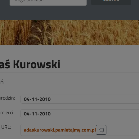
aś Kurowski
eń
urodzin:
04-11-2010
mierci:
04-11-2010
i URL:
adaskurowski.pamietajmy.com.pl