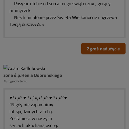
Posyłam Tobie od serca mego świąteczny , gorący
promyczek.
Niech on płonie przez Święta Wielkanocne i ogrzewa
Twoją dusze.◒♨️ ◒
Zgłoś nadużycie
żona ś.p.Henia Dobrońskiego
18 tygodni temu
♥*•¸•* ♥ *•¸*•¸•*¸•* ♥ *•¸•*`♥
"Nigdy nie zapomnimy
lat spędzonych z Tobą.
Zostaniesz w naszych
sercach ukochaną osobą.