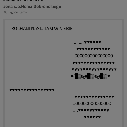
żona ś.p.Henia Dobrońskiego
18 tygodni temu
KOCHANI NASI... TAM W NIEBIE...
…........♥♥♥♥♥♥
....♥♥♥♥♥♥♥♥♥♥♥♥
..000000000000000
..♥♥♥♥♥♥♥♥♥♥♥♥♥♥♥
.♥♥♥♥♥♥♥♥♥♥♥♥♥♥♥♥
♥(█▒)ஜ((█▒))ஜ(█▒)♥
♥♥♥♥♥♥♥♥♥♥♥♥♥♥♥♥
..♥♥♥♥♥♥♥♥♥♥♥♥♥♥
...00000000000000
......♥♥♥♥♥♥♥♥♥♥♥
.....…....♥♥♥♥♥♥