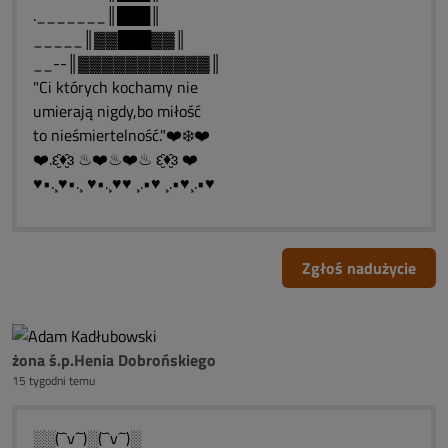
._______║███║
_____║▓▓███▓▓║
__--║▓▓▓▓▓▓▓▓▓▓▓║
"Ci których kochamy nie
umierają nigdy,bo miłość
to nieśmiertelność."❤️❄️❤️
❤️.ԑ̮̑♦̮̑ɜ ♨❤️♨❤️♨ ԑ̮̑♦̮̑ɜ ❤️
♥•.¸♥•.¸ ♥•.¸♥♥ ¸.•♥ ¸.•♥¸.•♥
Zgłoś nadużycie
żona ś.p.Henia Dobrońskiego
15 tygodni temu
░░(¯`v´¯)░(¯`v´¯)░