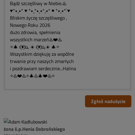
Bądż szczęśliwy w Niebie.♨️
♥*•¸•* ♥ *•¸*•¸•*¸•* ♥ *•¸•*`♥
Bliskim życzę szczęśliwego ,
Nowego Roku 2026
dużo zdrowia, spełnienia
wszystkich marzeń♨️❤️♨️
⭐🎄 ԑ̮̑♦̮̑ɜܓ ☀️ ԑ̮̑♦̮̑ɜܓ☀️ 🎄⭐
Wszystkim dziękuję za wspólne
trwanie przy naszych zmarłych
i pozdrawiam serdecznie...Halina
⭐♨️❤️♨️⭐🎄♨️🎄❤️♨️⭐
Zgłoś nadużycie
żona ś.p.Henia Dobrońskiego