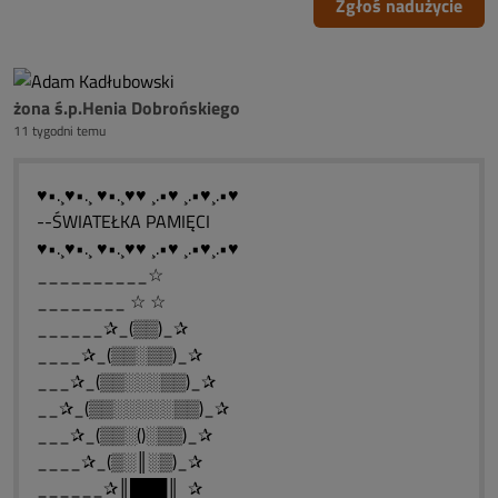
Zgłoś nadużycie
żona ś.p.Henia Dobrońskiego
11 tygodni temu
♥•.¸♥•.¸ ♥•.¸♥♥ ¸.•♥ ¸.•♥¸.•♥
--ŚWIATEŁKA PAMIĘCI
♥•.¸♥•.¸ ♥•.¸♥♥ ¸.•♥ ¸.•♥¸.•♥
__________☆
________ ☆ ☆
______✰_(▒▒)_✰
____✰_(▒▒░▒▒)_✰
___✰_(▒▒░░░▒▒)_✰
__✰_(▒▒░░░░░▒▒)_✰
___✰_(▒▒░()░▒▒)_✰
____✰_(▒░║░▒)_✰
______✰║███║ ✰