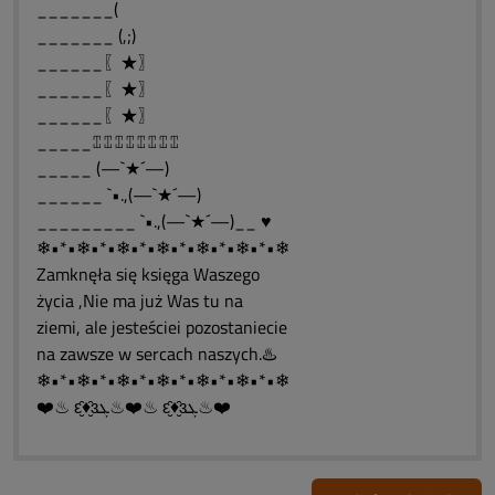
_______(
_______ (,;)
______〖★〗
______〖★〗
______〖★〗
_____⑄⑄⑄⑄⑄⑄⑄⑄
_____ (—`★´—)
______ `•.,(—`★´—)
_________ `•.,(—`★´—)__ ♥
❄•*•❄•*•❄•*•❄•*•❄•*•❄•*•❄
Zamknęła się księga Waszego
życia ,Nie ma już Was tu na
ziemi, ale jesteściei pozostaniecie
na zawsze w sercach naszych.♨️
❄•*•❄•*•❄•*•❄•*•❄•*•❄•*•❄
❤️♨ ԑ̮̑♦̮̑ɜܓ♨❤️♨ ԑ̮̑♦̮̑ɜܓ♨❤️