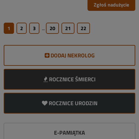
Zgłoś nadużycie
1
2
3
...
20
21
22
DODAJ NEKROLOG
ROCZNICE ŚMIERCI
ROCZNICE URODZIN
E-PAMIĄTKA