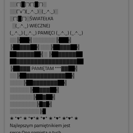
░░(¯`[█]´¯)(¯`[█]´¯)░
░░(¯`v´¯)(_.^._)░(_.^._)░
░(¯`[█]´¯)░ŚWIATEŁKA
░(_.^._) WIECZNEJ
(_.^._) (_.^._) PAMIĘCI (_.^._) (_.^._)
░░╠███╣░░░░░░░╠███╣
╠██▓▓▓██╣░░░╠██▓▓▓██╣
██▓▓▓▓▓██╣░ ╠██▓▓▓▓▓██
██▓▓▓▓▓▓▓▓▓▓▓▓▓▓▓▓▓██
╠██▓▓▓ PAMIĘTAM ***▓▓██╣
░░╠██▓▓▓▓▓▓▓▓▓▓▓██╣
░░░░╠██▓▓▓▓▓▓▓██╣
░░░░░░╠██▓▓▓██╣
░░░░░░░╠██▓██╣
░░░░░░░░╠█▓█╣
░░░░░░░░░╠█
✬ *♥* ✬ *♥*✬ *♥* ✬ *♥* ✬*♥* ✬
Najlepszym pamiętnikiem jest
serce Ono pamięta o tych,