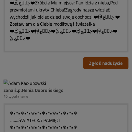
❤️இڿڰۣڿ❤️Zróbcie Mu miejsce: Pan idzie z nieba,Pod
przymiotami ukryty Chleba!Zagrody nasze widzieć
wychodziI jak ojciec dzieci swoje obchodzi.❤️இڿڰۣڿ ❤️
Zostawiam dla Ciebie modlitwę i światełka
❤️இڿڰۣڿ❤️இڿڰۣڿ❤️இڿڰۣڿ❤️இڿڰۣڿ❤️இڿڰۣڿ❤️
இڿڰۣڿ❤️
Zgłoś nadużycie
żona ś.p.Henia Dobrońskiego
10 tygodni temu
❄•*•❄•*•❄•*•❄•*•❄•*•❄•*•❄
..........ŚWIATEŁKA PAMIĘCI
❄•*•❄•*•❄•*•❄•*•❄•*•❄•*•❄