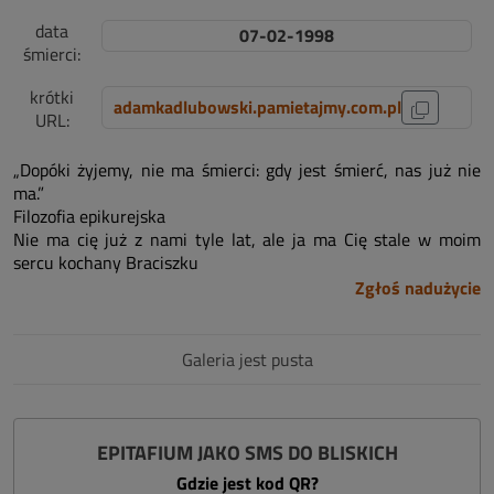
data
07-02-1998
śmierci:
krótki
adamkadlubowski.pamietajmy.com.pl
URL:
„Dopóki żyjemy, nie ma śmierci: gdy jest śmierć, nas już nie
ma.”
Filozofia epikurejska
Nie ma cię już z nami tyle lat, ale ja ma Cię stale w moim
sercu kochany Braciszku
Zgłoś nadużycie
Galeria jest pusta
EPITAFIUM JAKO SMS DO BLISKICH
Gdzie jest kod QR?