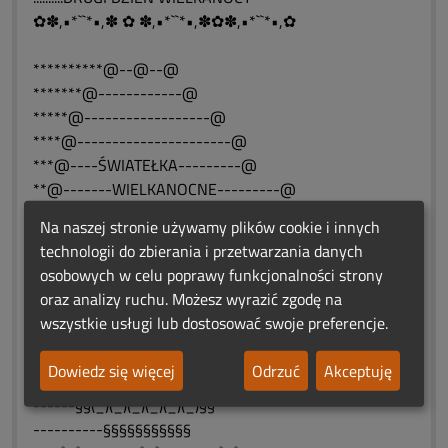
✿✽,•*``*•,✽ ✿ ✽,•*``*•,✽✿✽,•*``*•,✿
**********@--@--@
*******@------------@
*****@------------------@
****@----------------------@
***@----ŚWIATEŁKA---------@
**@-------WIELKANOCNE---------@
*@----(=':')---------(':'=)-------@
Na naszej stronie używamy plików cookie i innych
@-----(,(")(").......(")("),)----------@
technologii do zbierania i przetwarzania danych
@-----------------------------@
osobowych w celu poprawy funkcjonalności strony
§§§§§§§§§§§§§§§§§§§§§§§§§§§§§
oraz analizy ruchu. Możesz wyrazić zgodę na
§§(_)(_)(_)(_)(_)(_)(_)(_)(_)(_)(_)§§
wszystkie usługi lub dostosować swoje preferencje.
--§§(_)(_)(_)(_)(_)(_)(_)(_)(_)(_)§§
---§§(_)(_)(_)(_)(_)(_)(_)(_)(_)§§
Dowiedz się więcej
Odrzuć
Akceptuję
---§§(_)(_)(_)(_)(_)(_)(_)(_)§§
------§§(_)(_)(_)(_)(_)(_)§§
----------§§§§§§§§§§§