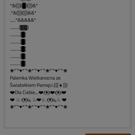
*&(▒)(█)(▒)&*
.*&(▒)(▒)&&*
......*&&&&&*
..........(▓▓)
...........]█[
...........]█[
...........]█[
...........]█[
...........]█[
❀*¯*♥*¯*❀*¯*♥*¯*❀*¯*♥*¯*❀
Palemka Wielkanocna ze
Światełkiem Pamięci.{[[☀️]]}
❤️Dla Ciebie....❤️ԑ̮̑♦̮̑ɜ❤️ԑ̮̑♦̮̑ɜ❤️
❤️ ♨ ԑ̮̑♦̮̑ɜܓ ♨❤️♨ ԑ̮̑♦̮̑ɜܓ♨ ❤️
❀*¯*♥*¯*❀*¯*♥*¯*❀*¯*♥*¯*❀