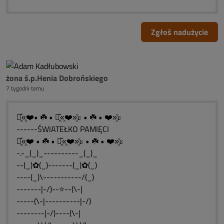
Zgłoś nadużycie
żona ś.p.Henia Dobrońskiego
7 tygodni temu
ะ̭̌«̭❤️• ☘️ • ะ̭̌«̭❤️»̭̌ะ • ☘️ • ❤️»̭̌ะ
------ŚWIATEŁKO PAMIĘCI
ะ̭̌«̭❤️ • ☘️ • ะ̭̌«̭❤️»̭̌ะ • ☘️ • ❤️»̭̌ะ
-.-_(_)_----------_(_)_
--(_)✿(_)-------(_)✿(_)
----(_)\-----------/(_)
-------|-/)--⭐--(\-|
-----(\-|----------|-/)
--------|-/)----(\-|