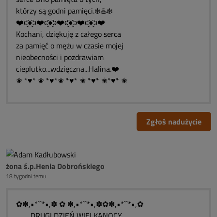
którzy są godni pamięci.❄️♨️❄️
❤️ͼ̮̑●̮̑ͽ❤️ͼ̮̑●̮̑ͽ❤️ͼ̮̑●̮̑ͽ❤️ͼ̮̑●̮̑ͽ❤️
Kochani, dziękuję z całego serca
za pamięć o mężu w czasie mojej
nieobecności i pozdrawiam
cieplutko...wdzięczna...Halina.❤️
✬ *♥* ✬ *♥*✬ *♥* ✬ *♥* ✬*♥* ✬
Zgłoś nadużycie
żona ś.p.Henia Dobrońskiego
18 tygodni temu
✿✽,•*``*•,✽ ✿ ✽,•*``*•,✽✿✽,•*``*•,✿
..........DRUGI DZIEŃ WIELKANOCY