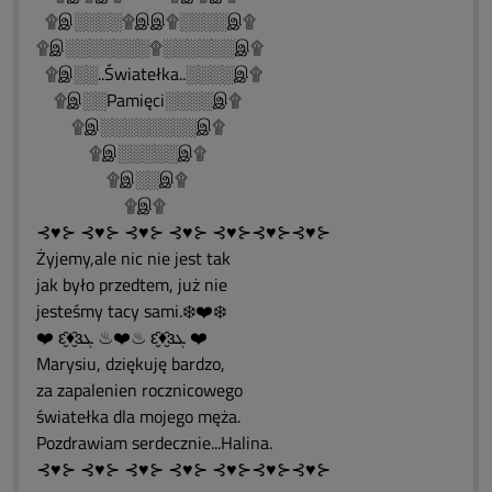
۩இ░░░░۩இஇ۩░░░░இ۩
۩இ░░░░░░░۩░░░░░░இ۩
۩இ░░..Światełka..░░░░இ۩
۩இ░░Pamięci░░░░இ۩
۩இ░░░░░░░░இ۩
۩இ░░░░░இ۩
۩இ░░இ۩
۩இ۩
⊰♥⊱ ⊰♥⊱ ⊰♥⊱ ⊰♥⊱ ⊰♥⊱⊰♥⊱⊰♥⊱
Żyjemy,ale nic nie jest tak
jak było przedtem, już nie
jesteśmy tacy sami.❄️❤️❄️
❤️ ԑ̮̑♦̮̑ɜܓ ♨❤️♨ ԑ̮̑♦̮̑ɜܓ ❤️
Marysiu, dziękuję bardzo,
za zapalenien rocznicowego
światełka dla mojego męża.
Pozdrawiam serdecznie...Halina.
⊰♥⊱ ⊰♥⊱ ⊰♥⊱ ⊰♥⊱ ⊰♥⊱⊰♥⊱⊰♥⊱