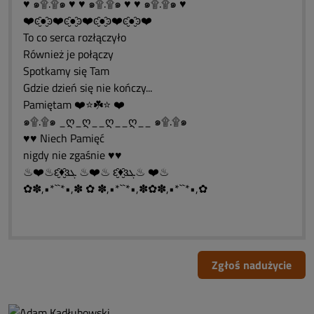
♥ ๑۩.۩๑ ♥ ♥ ๑۩.۩๑ ♥ ♥ ๑۩.۩๑ ♥
❤️ͼ̮̑●̮̑ͽ❤️ͼ̮̑●̮̑ͽ❤️ͼ̮̑●̮̑ͽ❤️ͼ̮̑●̮̑ͽ❤️
To co serca rozłączyło
Również je połączy
Spotkamy się Tam
Gdzie dzień się nie kończy...
Pamiętam ❤️⭐☘️⭐ ❤️
๑۩.۩๑ _ღ_ღ__ღ__ღ__ ๑۩.۩๑
♥♥ Niech Pamięć
nigdy nie zgaśnie ♥♥
♨❤️♨ԑ̮̑♦̮̑ɜܓ ♨❤️♨ ԑ̮̑♦̮̑ɜܓ♨ ❤️♨
✿✽,•*``*•,✽ ✿ ✽,•*``*•,✽✿✽,•*``*•,✿
Zgłoś nadużycie