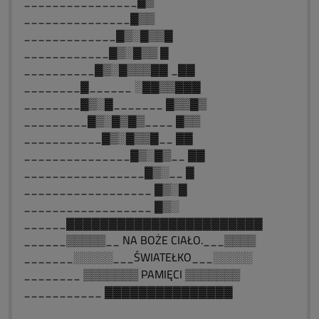
________________▓▒
_______________▓▒▒
_____________▓▒░▓▒▒▓
____________▓▒░▓▒▒ ▓
__________▓▒░▓▒▒▒▓▓ _▓▓
________▓______ ░▓▓▒▒▓▓▓
________▓▒░▓_______ ▓▒▒▓▒
_________▓▒░▓▒▓▒____ ▓▒▒
___________▓▒░▓▒▒▓__ ▓▓
_______________▓▒░▓▒__ ▓▓
_________________▓▒░__ ▓
__________________ ▓▒░▓
__________________ ▓▒░
______▓▓▓▓▓▓▓▓▓▓▓▓▓▓▓▓▓▓▓▓▓▓▓
______▒▒▒▒▒__ NA BOŻE CIAŁO.___▒▒▒▒
_______░░░░░___ŚWIATEŁKO___░░░░░
________ ▒▒▒▒▒▒▒ PAMIĘCI ▒▒▒▒▒▒▒
___________ ▓▓▓▓▓▓▓▓▓▓▓▓▓▓▓