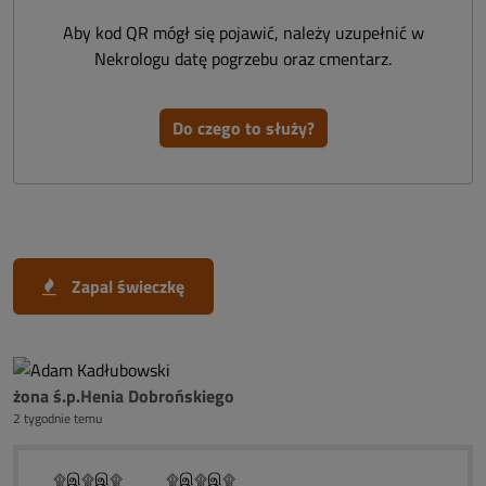
Aby kod QR mógł się pojawić, należy uzupełnić w
Nekrologu datę pogrzebu oraz cmentarz.
Do czego to służy?
Zapal świeczkę
żona ś.p.Henia Dobrońskiego
2 tygodnie temu
۩இ۩இ۩ ۩இ۩இ۩