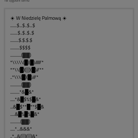
18 tygodni temu
☀️ W Niedzielę Palmową ☀️
.......$...$..$...$
........$..$..$..$
.........$.$.$.$
..........$$$$
............(▓▓)
*\\\\\(█)(█)//////*
**\\(█)(▒)(█)//**
..*\\\(█)(█)///*
............(▓▓)
..........*&█&*
.....*&█$%$█&*
...&█$**█**$█&
.....&█%█%█&*
...........(▓▓)
.....*...&&&*
..*...&(▒)(▒)&*