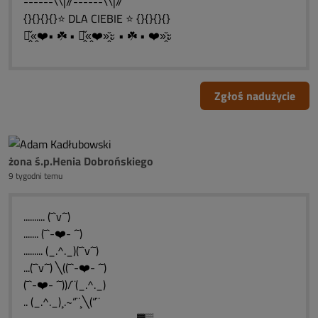
------\\|//------\\|//
{}{}{}{}⭐ DLA CIEBIE ⭐ {}{}{}{}
ะ̭̌«̭❤️• ☘️ • ะ̭̌«̭❤️»̭̌ะ • ☘️ • ❤️»̭̌ะ
Zgłoś nadużycie
żona ś.p.Henia Dobrońskiego
9 tygodni temu
.......... (¯`v´¯)
....... (¯`-❤️- ´¯)
......... (_.^._)(¯`v´¯)
...(¯`v´¯) ╲((¯`-❤️- ´¯)
(¯`-❤️- ´¯))/¨(_.^._)
.. (_.^._)¸.~“¨¸╲(“¨