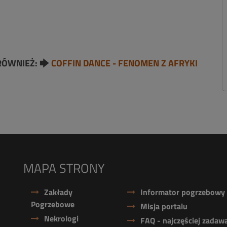
RÓWNIEŻ: 🡆
COFFIN DANCE - FENOMEN Z AFRYKI
MAPA STRONY
Zakłady
Informator pogrzebowy
Pogrzebowe
Misja portalu
Nekrologi
FAQ - najczęściej zadaw