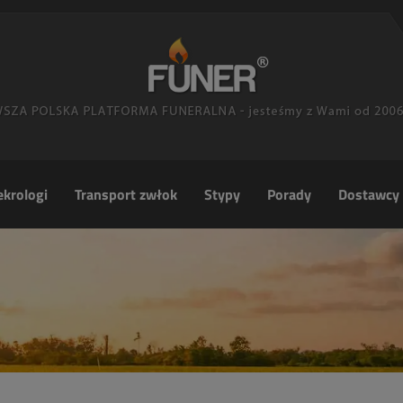
krologi
Transport zwłok
Stypy
Porady
Dostawcy