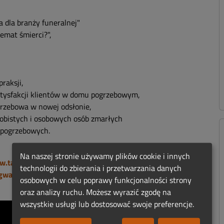
 dla branży funeralnej"
emat śmierci?",
raksji,
atysfakcji klientów w domu pogrzebowym,
ogrzebowa w nowej odsłonie,
sobistych i osobowych osób zmarłych
 pogrzebowych.
Na naszej stronie używamy plików cookie i innych
w.targikielce.pl/necroexpo/program-targow
technologii do zbierania i przetwarzania danych
agwarantować sobie wstęp na Targi
.
osobowych w celu poprawy funkcjonalności strony
oraz analizy ruchu. Możesz wyrazić zgodę na
wszystkie usługi lub dostosować swoje preferencje.