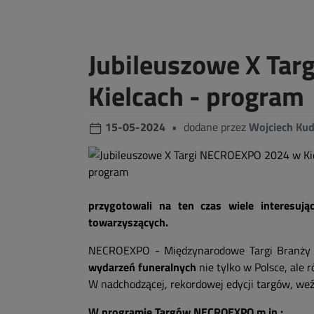
Jubileuszowe X Ta
Kielcach - program
15-05-2024
•
dodane przez
Wojciech Kud
przygotowali na ten czas wiele interesują
towarzyszących.
NECROEXPO - Międzynarodowe Targi Branży 
wydarzeń funeralnych
nie tylko w Polsce, ale
W nadchodzącej, rekordowej edycji targów, we
W programie Targów NECROEXPO m.in.: