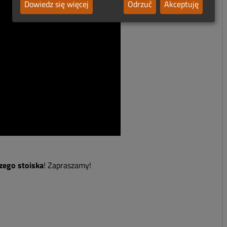
Dowiedz się więcej
Odrzuć
Akceptuję
zego stoiska
! Zapraszamy!