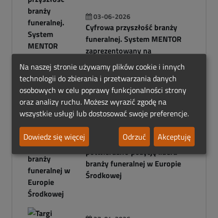
03-06-2026
Cyfrowa przyszłość branży
funeralnej. System MENTOR
zaprezentowany na
NECROEXPO 2026
Na naszej stronie używamy plików cookie i innych
technologii do zbierania i przetwarzania danych
osobowych w celu poprawy funkcjonalności strony
oraz analizy ruchu. Możesz wyrazić zgodę na
wszystkie usługi lub dostosować swoje preferencje.
03-06-2026
Dowiedz się więcej
Odrzuć
Akceptuję
NECROEXPO 2026
potwierdziło pozycję lidera
branży funeralnej w Europie
Środkowej