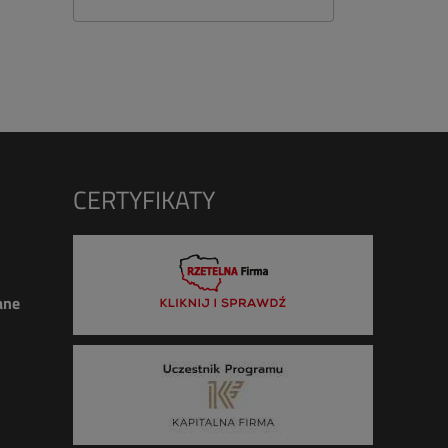
CERTYFIKATY
ane