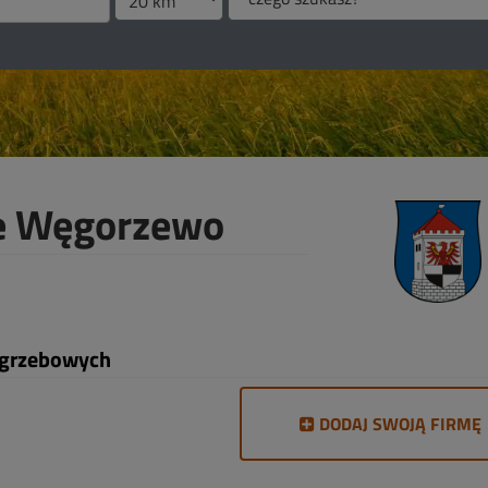
e Węgorzewo
ogrzebowych
DODAJ SWOJĄ FIRMĘ