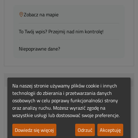
Zobacz na mapie
To Twój wpis? Przejmij nad nim kontrolę!
Niepoprawne dane?
Od centrum:
19.7 km
Na naszej stronie używamy plików cookie i innych
technologii do zbierania i przetwarzania danych
Concordia Zakład Pogrzebowy
osobowych w celu poprawy funkcjonalności strony
oraz analizy ruchu. Możesz wyrazić zgodę na
adres:
Kłodzka 2
wszystkie usługi lub dostosować swoje preferencje.
57-320 Polanica Zdrój
woj.:
Dolnośląskie
Dowiedz się więcej
Odrzuć
Akceptuję