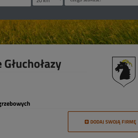
 Głuchołazy
ogrzebowych
DODAJ SWOJĄ FIRMĘ