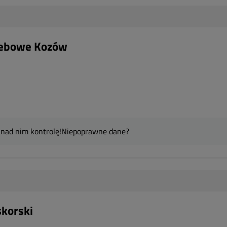
zebowe Kozów
 nad nim kontrolę!
Niepoprawne dane?
skorski