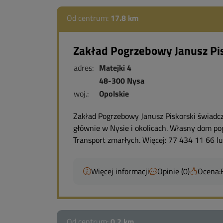
Od centrum:
17.8 km
Zakład Pogrzebowy Janusz Pi
adres:
Matejki 4
48-300 Nysa
woj.:
Opolskie
Zakład Pogrzebowy Janusz Piskorski świad
głównie w Nysie i okolicach. Własny dom pog
Transport zmarłych. Więcej: 77 434 11 66 l
Więcej informacji
Opinie (0)
Ocena:
Od centrum:
0.2 km