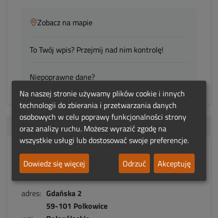
Zobacz na mapie
To Twój wpis? Przejmij nad nim kontrolę!
Niepoprawne dane?
Na naszej stronie używamy plików cookie i innych
technologii do zbierania i przetwarzania danych
osobowych w celu poprawy funkcjonalności strony
Od centrum:
16.4 km
oraz analizy ruchu. Możesz wyrazić zgodę na
wszystkie usługi lub dostosować swoje preferencje.
Leonardo Usługi Pogrzebowe w
Dowiedz się więcej
Odrzuć
Akceptuję
Polkowicach
adres:
Gdańska 2
59-101 Polkowice