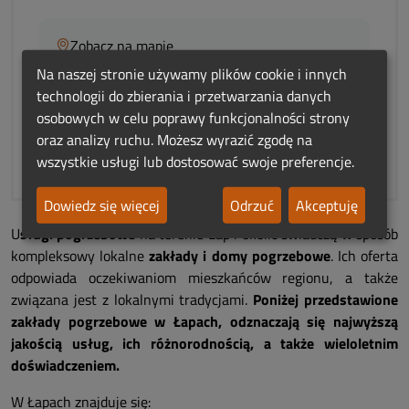
Zobacz na mapie
Na naszej stronie używamy plików cookie i innych
technologii do zbierania i przetwarzania danych
To Twój wpis? Przejmij nad nim kontrolę!
osobowych w celu poprawy funkcjonalności strony
oraz analizy ruchu. Możesz wyrazić zgodę na
Niepoprawne dane?
wszystkie usługi lub dostosować swoje preferencje.
Dowiedz się więcej
Odrzuć
Akceptuję
U
sługi pogrzebowe
na terenie Łap i okolic świadczą w sposób
kompleksowy lokalne
zakłady i domy pogrzebowe
. Ich oferta
odpowiada oczekiwaniom mieszkańców regionu, a także
związana jest z lokalnymi tradycjami.
Poniżej przedstawione
zakłady pogrzebowe w Łapach, odznaczają się najwyższą
jakością usług, ich różnorodnością, a także wieloletnim
doświadczeniem.
W Łapach znajduje się: