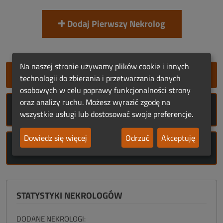
Dodaj Pierwszy Nekrolog
Na naszej stronie używamy plików cookie i innych
SZYBKIE DODANIE NEKROLOGU
technologii do zbierania i przetwarzania danych
osobowych w celu poprawy funkcjonalności strony
oraz analizy ruchu. Możesz wyrazić zgodę na
ROCZNICE ŚMIERCI
wszystkie usługi lub dostosować swoje preferencje.
Dowiedz się więcej
Odrzuć
Akceptuję
ROCZNICE URODZIN
STATYSTYKI NEKROLOGÓW
DODANE NEKROLOGI: