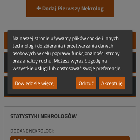
Dodaj Pierwszy Nekrolog
Na naszej stronie używamy plików cookie i innych
SZYBKIE DODANIE NEKROLOGU
technologii do zbierania i przetwarzania danych
osobowych w celu poprawy funkcjonalności strony
oraz analizy ruchu. Możesz wyrazić zgodę na
ROCZNICE ŚMIERCI
wszystkie usługi lub dostosować swoje preferencje.
Dowiedz się więcej
Odrzuć
Akceptuję
ROCZNICE URODZIN
STATYSTYKI NEKROLOGÓW
DODANE NEKROLOGI: