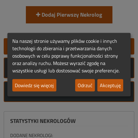
Dodaj Pierwszy Nekrolog
Na naszej stronie używamy plików cookie i innych
SZYBKIE DODANIE NEKROLOGU
technologii do zbierania i przetwarzania danych
osobowych w celu poprawy funkcjonalności strony
oraz analizy ruchu. Możesz wyrazić zgodę na
ROCZNICE ŚMIERCI
wszystkie usługi lub dostosować swoje preferencje.
Dowiedz się więcej
Odrzuć
Akceptuję
ROCZNICE URODZIN
STATYSTYKI NEKROLOGÓW
DODANE NEKROLOGI: