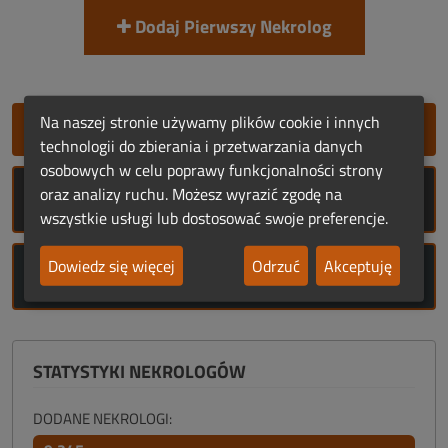
Dodaj Pierwszy Nekrolog
Na naszej stronie używamy plików cookie i innych
SZYBKIE DODANIE NEKROLOGU
technologii do zbierania i przetwarzania danych
osobowych w celu poprawy funkcjonalności strony
oraz analizy ruchu. Możesz wyrazić zgodę na
ROCZNICE ŚMIERCI
wszystkie usługi lub dostosować swoje preferencje.
Dowiedz się więcej
Odrzuć
Akceptuję
ROCZNICE URODZIN
STATYSTYKI NEKROLOGÓW
DODANE NEKROLOGI: