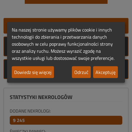
SZYBKIE DODANIE NEKROLOGU
Na naszej stronie używamy plików cookie i innych
technologii do zbierania i przetwarzania danych
osobowych w celu poprawy funkcjonalności strony
ROCZNICE ŚMIERCI
oraz analizy ruchu. Możesz wyrazić zgodę na
wszystkie usługi lub dostosować swoje preferencje.
ROCZNICE URODZIN
Dowiedz się więcej
Odrzuć
Akceptuję
STATYSTYKI NEKROLOGÓW
DODANE NEKROLOGI:
9 245
ŚWIECZKI PAMIĘCI: