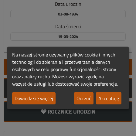
Data urodzin
03-08-1934
Data śmierci
15-03-2024
Na naszej stronie używamy plików cookie i innych
technologii do zbierania i przetwarzania danych
SZYBKIE DODANIE NEKROLOGU
osobowych w celu poprawy funkcjonalności strony
oraz analizy ruchu. Możesz wyrazić zgodę na
wszystkie usługi lub dostosować swoje preferencje.
ROCZNICE ŚMIERCI
Dowiedz się więcej
Odrzuć
Akceptuję
ROCZNICE URODZIN