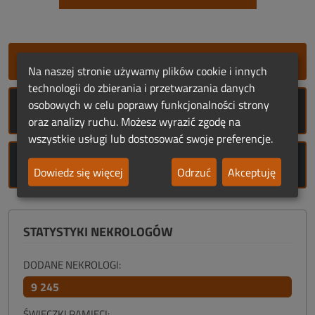
SZYBKIE DODANIE NEKROLOGU
Na naszej stronie używamy plików cookie i innych
technologii do zbierania i przetwarzania danych
osobowych w celu poprawy funkcjonalności strony
ROCZNICE ŚMIERCI
oraz analizy ruchu. Możesz wyrazić zgodę na
wszystkie usługi lub dostosować swoje preferencje.
ROCZNICE URODZIN
Dowiedz się więcej
Odrzuć
Akceptuję
STATYSTYKI NEKROLOGÓW
DODANE NEKROLOGI:
9 245
ŚWIECZKI PAMIĘCI: