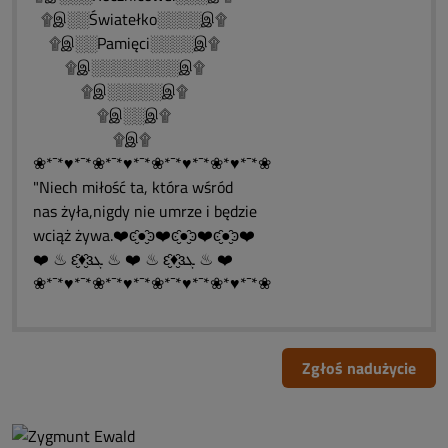
۩இ░░Światełko░░░░இ۩
۩இ░░Pamięci░░░░இ۩
۩இ░░░░░░░░இ۩
۩இ░░░░░இ۩
۩இ░░இ۩
۩இ۩
❀*¯*♥*¯*❀*¯*♥*¯*❀*¯*♥*¯*❀*♥*¯*❀
"Niech miłość ta, która wśród
nas żyła,nigdy nie umrze i będzie
wciąż żywa.❤️ͼ̮̑●̮̑ͽ❤️ͼ̮̑●̮̑ͽ❤️ͼ̮̑●̮̑ͽ❤️
❤️ ♨ ԑ̮̑♦̮̑ɜܓ ♨ ❤️ ♨ ԑ̮̑♦̮̑ɜܓ ♨ ❤️
❀*¯*♥*¯*❀*¯*♥*¯*❀*¯*♥*¯*❀*♥*¯*❀
Zgłoś nadużycie