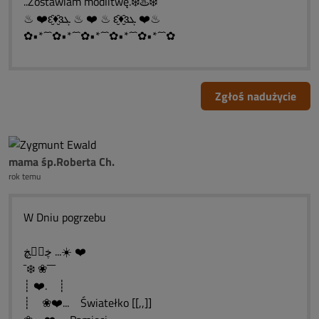
..Zostawiam modlitwę.❄️♨️❄️
♨ ❤️ԑ̮̑♦̮̑ɜܓ ♨ ❤️ ♨ ԑ̮̑♦̮̑ɜܓ ❤️♨
✿•*´¯`✿•*´¯`✿•*´¯`✿•*´¯`✿•*´¯`✿
Zgłoś nadużycie
mama śp.Roberta Ch.
rok temu
W Dniu pogrzebu
ڿڰۣڿ ...☀️ ❤️
¯❄️ ❀¯¯¯
┊ ❤️. ┊
┊ ❀❤️... Światełko [[,,]]