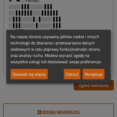
❀ ❤️ .... Pamięci
░░░░▐▐▐░░░░░▐▐▐
░░▐▐▐▐▐▐░░░▐▐▐▐▐▐
░▐▐▐░░░░▐░▐░░░░▐▐▐
░▐▐▐░░░░░▐░░░░░▐▐▐
░░▐▐▐░░░░░░░░░▐▐▐
Na naszej stronie używamy plików cookie i innych
░░░░▐▐▐░░░░░▐▐▐
technologii do zbierania i przetwarzania danych
░░░░░░▐▐▐░▐▐▐
osobowych w celu poprawy funkcjonalności strony
░░░░░░░░▐▐▐
oraz analizy ruchu. Możesz wyrazić zgodę na
░░░░░░░░░▐
wszystkie usługi lub dostosować swoje preferencje.
♥*•¸•* ♥ *•¸*•¸•*¸•* ♥ *•¸•*`♥
Dowiedz się więcej
Odrzuć
Akceptuję
Zgłoś nadużycie
DODAJ NEKROLOG