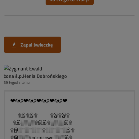
Zapal świeczkę
żona ś.p.Henia Dobrońskiego
39 tygodni temu
❤️ͼ̮̑●̮̑ͽ❤️ͼ̮̑●̮̑ͽ❤️ͼ̮̑●̮̑ͽ❤️ͼ̮̑●̮̑ͽ❤️
۩இ۩இ۩ ۩இ۩இ۩
۩இ░░░░۩இஇ۩░░░░இ۩
۩இ░░░░░░░۩░░░░░░இ۩
۩இ░░░Rocznicowe.░░░இ۩