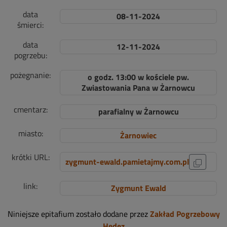
data
08-11-2024
śmierci:
data
12-11-2024
pogrzebu:
pożegnanie:
o godz. 13:00 w kościele pw.
Zwiastowania Pana w Żarnowcu
cmentarz:
parafialny w Żarnowcu
miasto:
Żarnowiec
krótki URL:
zygmunt-ewald.pamietajmy.com.pl
link:
Zygmunt Ewald
Niniejsze epitafium zostało dodane przez
Zakład Pogrzebowy
Hedez