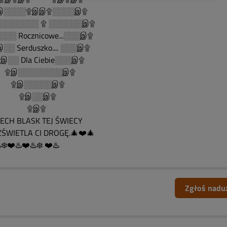
░░░░۩இஇ۩░░░░இ۩
░░░░░░░ ۩ ░░░░░░இ۩
░░ Rocznicowe...░░░இ۩
░ Serduszko.... ░░░இ۩
░░ Dla Ciebie░░░இ۩
இ░░░░░░░░இ۩
இ░░░░░இ۩
இ░░இ۩
۩இ۩
CH BLASK TEJ ŚWIECY
ŚWIETLA CI DROGĘ.🎄❤️🎄
️❄️❤️♨️❤️♨️❄️ ❤️♨️
Zgłoś nadu