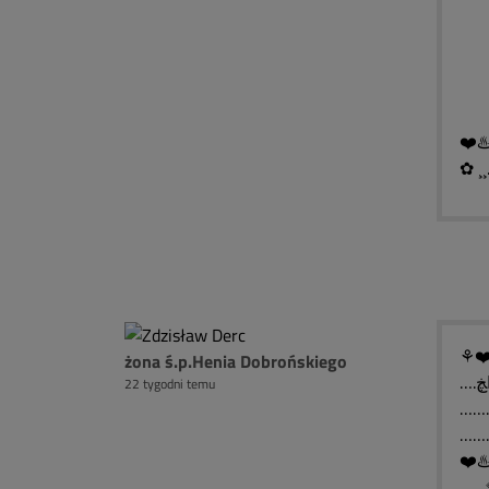
█ 
█ 
█ ▓
❤️♨
✿ ¸¸
⚘❤️
żona ś.p.Henia Dobrońskiego
22 tygodni temu
❤️♨
..