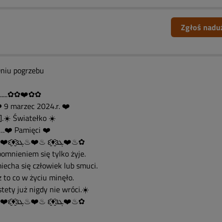
Zgłoś nadu
niu pogrzebu
..........✿✿❤️✿✿
️ 9 marzec 2024.r. ❤️
,]].☀️ Światełko ☀️
….❤️ Pamięci ❤️
✿♨❤️ԑ̮̑♦̮̑ɜܓ♨❤️♨ ԑ̮̑♦̮̑ɜܓ❤️♨✿
omnieniem się tylko żyje.
iecha się człowiek lub smuci.
 to co w życiu minęło.
tety już nigdy nie wróci.☀️
✿♨❤️ԑ̮̑♦̮̑ɜܓ♨❤️♨ ԑ̮̑♦̮̑ɜܓ❤️♨✿