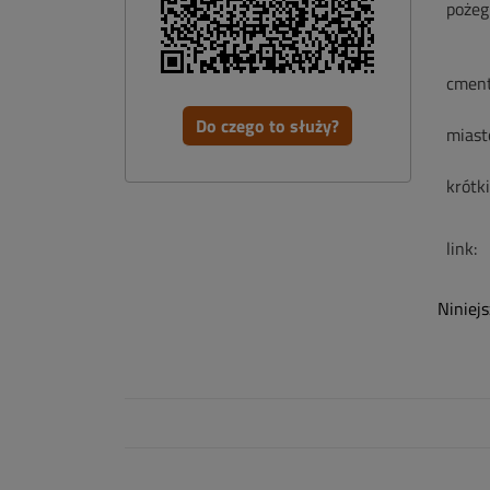
pożeg
cment
Do czego to służy?
miast
krótk
link:
Niniej