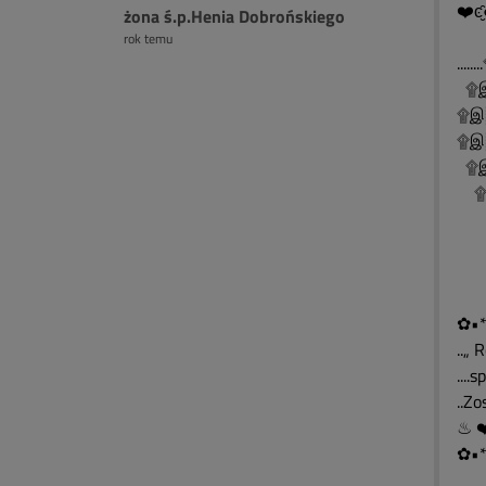
❤️ͼ̮̑
żona ś.p.Henia Dobrońskiego
rok temu
..
۩இ
۩இ
۩இ░
۩இ
۩இ
۩
۩
۩
✿•*
..„ 
....
..Z
✿•*