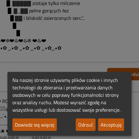
▓▓▓▓▓ zostaje tylko milczenie
▓_▓▓ pełne gorących łez
▓ i bliskość osieroconych serc.“..
█
█
️❤️❄️❤️♨️❤️♨️❄️ ❤️♨️❤️
.•✿ ¸¸.•✿ ¸¸.•✿ ¸¸.•✿ ¸¸.•✿¸¸.•✿
Zgłoś nadu
Na naszej stronie używamy plików cookie i innych
technologii do zbierania i przetwarzania danych
osobowych w celu poprawy funkcjonalności strony
 ROCZNICOWE ŚWIATEŁKO
oraz analizy ruchu. Możesz wyrazić zgodę na
….ڿڰۣڿ(¨` •❤️•´¨)ڿڰۣڿPAMIĘCI
wszystkie usługi lub dostosować swoje preferencje.
……....`•.¸⚘¸.•´ (¨`•❤️•´¨)….ڿڰۣڿ
…….…..…....ڿڰۣڿ•.¸⚘¸.•´
Dowiedz się więcej
Odrzuć
Akceptuję
️❀ ❤️♨️❤️♨️❀ ❤️♨️
......۩இ۩இ۩ ۩இ۩இ۩