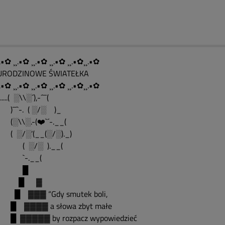
.•✿ ¸¸.•✿ ¸¸.•✿ ¸¸.•✿ ¸¸.•✿¸¸.•✿
....URODZINOWE ŚWIATEŁKA
.•✿ ¸¸.•✿ ¸¸.•✿ ¸¸.•✿ ¸¸.•✿¸¸.•✿
........( ░\\░´),-´¯¯(
¯`-. ( ░/░ )_
\\░.-(❤️`´-.__(
░/░’(__(░/░)._)
 ░/░ ).__(
-.__(
█
█ ▓
▓▓▓ “Gdy smutek boli,
▓▓▓▓ a słowa zbyt małe
▓▓▓▓▓ by rozpacz wypowiedzieć