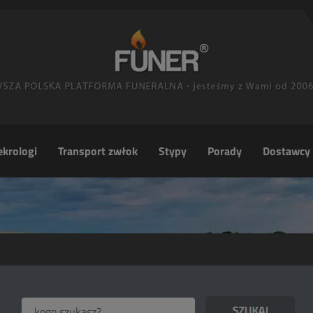
krologi
Transport zwłok
Stypy
Porady
Dostawcy