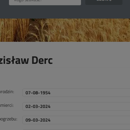
zisław Derc
urodzin:
07-08-1954
mierci:
02-03-2024
pogrzebu:
09-03-2024