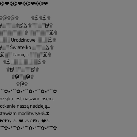
●̮̑ͽ❤️ͼ̮̑●̮̑ͽ❤️ͼ̮̑●̮̑ͽ❤️ͼ̮̑●̮̑ͽ❤️
......۩இ۩இ۩ ۩இ۩இ۩
░░░░۩இஇ۩░░░░இ۩
░░░░░░░ ۩ ░░░░░░இ۩
░░ Urodzinowe...░░░இ۩
░░ Światełko ░░░░இ۩
░░ Pamięci ░░░░இ۩
இ░░░░░░░░இ۩
இ░░░░░இ۩
இ░░இ۩
۩இ۩
´¯`✿•*´¯`✿•*´¯`✿•*´¯`✿•*´¯`✿
Rozłąka jest naszym losem,
spotkanie naszą nadzieją...
ostawiam modlitwę.❄️♨️❄️
♨ ❤️ԑ̮̑♦̮̑ɜܓ ♨ ❤️ ♨ ԑ̮̑♦̮̑ɜܓ ❤️♨
´¯`✿•*´¯`✿•*´¯`✿•*´¯`✿•*´¯`✿