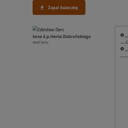
Zapal świeczkę
✿ ¸¸
żona ś.p.Henia Dobrońskiego
...
dzień temu
✿ ¸¸
......
)¯
(░
( 
(
`
█ 
█ 
█ 