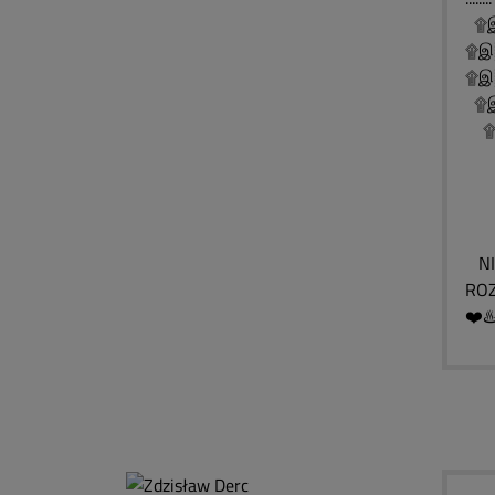
۩இ
۩இ
۩இ░
۩இ░
۩இ
۩
۩
۩
NIE
ROZ
❤️♨