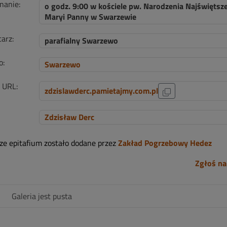
nanie:
o godz. 9:00 w kościele pw. Narodzenia Najświętsze
Maryi Panny w Swarzewie
arz:
parafialny Swarzewo
o:
Swarzewo
i URL:
zdzislawderc.pamietajmy.com.pl
Zdzisław Derc
sze epitafium zostało dodane przez
Zakład Pogrzebowy Hedez
Zgłoś na
Galeria jest pusta