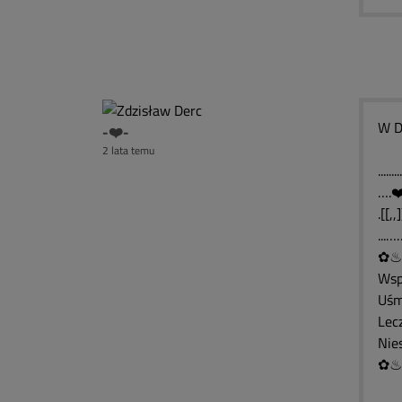
W D
-❤️-
2 lata temu
....
….❤
.[[,
...…
Wsp
Uśm
Lecz
Nies