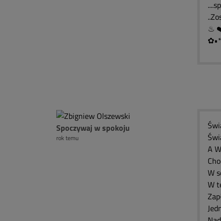
....
..Z
✿•*
Świa
Spoczywaj w spokoju
Świ
rok temu
A W
Cho
W se
W t
Zap
Jed
Nad