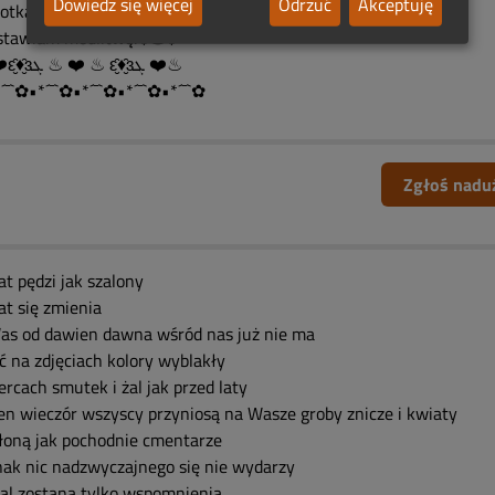
Dowiedz się więcej
Odrzuć
Akceptuję
spotkanie naszą nadzieją...
ostawiam modlitwę.❄️♨️❄️
♨ ❤️ԑ̮̑♦̮̑ɜܓ ♨ ❤️ ♨ ԑ̮̑♦̮̑ɜܓ ❤️♨
´¯`✿•*´¯`✿•*´¯`✿•*´¯`✿•*´¯`✿
Zgłoś nadu
t pędzi jak szalony
at się zmienia
as od dawien dawna wśród nas już nie ma
ć na zdjęciach kolory wyblakły
rcach smutek i żal jak przed laty
en wieczór wszyscy przyniosą na Wasze groby znicze i kwiaty
łoną jak pochodnie cmentarze
nak nic nadzwyczajnego się nie wydarzy
al zostaną tylko wspomnienia