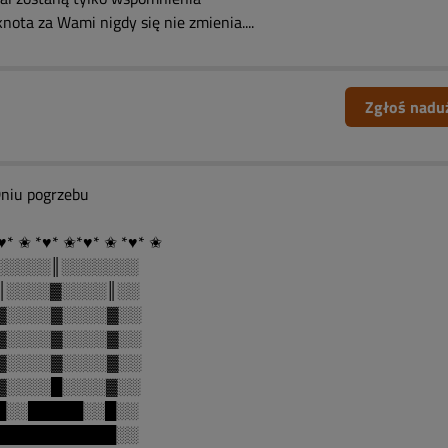
nota za Wami nigdy się nie zmienia....
Zgłoś nadu
niu pogrzebu
♥* ✬ *♥* ✬*♥* ✬ *♥* ✬
░░░░░║░░░░░░░
║░░░░▓░░░░║░░
▓░░░░▓░░░░▓░░
▓░░░░▓░░░░▓░░
▓░░░░▓░░░░▓░░
▓░░░░█░░░░▓░░
█░░█████░░█░░
███████████░░