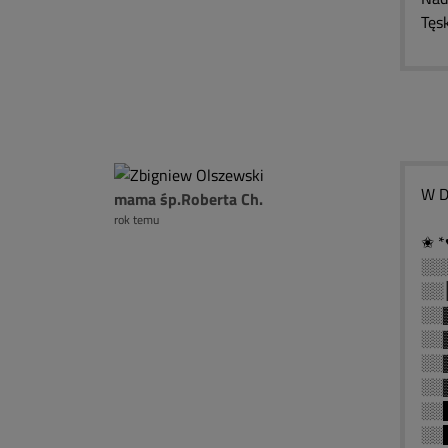
Tęsk
W D
mama śp.Roberta Ch.
rok temu
✬ *
░░
░░
░░
░░
░░
░░
░░
░░