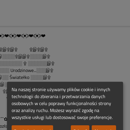
●̮̑ͽ❤️ͼ̮̑●̮̑ͽ❤️ͼ̮̑●̮̑ͽ❤️ͼ̮̑●̮̑ͽ❤️
......۩இ۩இ۩ ۩இ۩இ۩
░░░░۩இஇ۩░░░░இ۩
░░░░░░░ ۩ ░░░░░░இ۩
░░ Urodzinowe...░░░இ۩
░░ Światełko ░░░░இ۩
░░ Pamięci ░░░░இ۩
Na naszej stronie używamy plików cookie i innych
இ░░░░░░░░இ۩
technologii do zbierania i przetwarzania danych
இ░░░░░இ۩
osobowych w celu poprawy funkcjonalności strony
இ░░இ۩
oraz analizy ruchu. Możesz wyrazić zgodę na
۩இ۩
wszystkie usługi lub dostosować swoje preferencje.
´¯`✿•*´¯`✿•*´¯`✿•*´¯`✿•*´¯`✿
Rozłąka jest naszym losem,