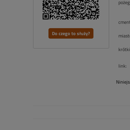
pożeg
cment
Do czego to służy?
miast
krótk
link:
Niniej