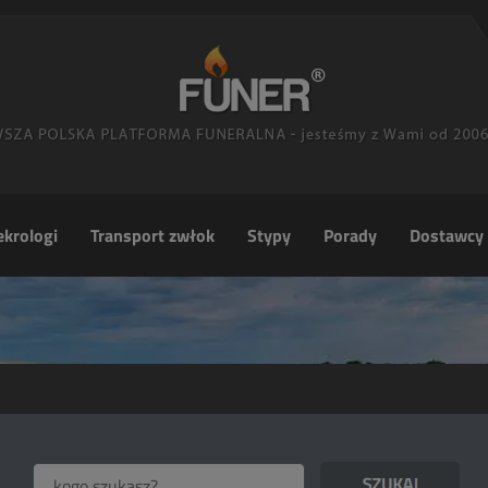
krologi
Transport zwłok
Stypy
Porady
Dostawcy