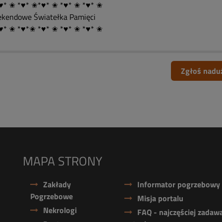
♥* ✬ *♥* ✬*♥* ✬ *♥* ✬ *♥* ✬
kendowe Światełka Pamięci
♥* ✬ *♥*✬ *♥* ✬ *♥* ✬ *♥* ✬
Zgłoś nadu
MAPA STRONY
Zakłady
Informator pogrzebowy
Pogrzebowe
Misja portalu
Nekrologi
FAQ - najczęściej zadaw