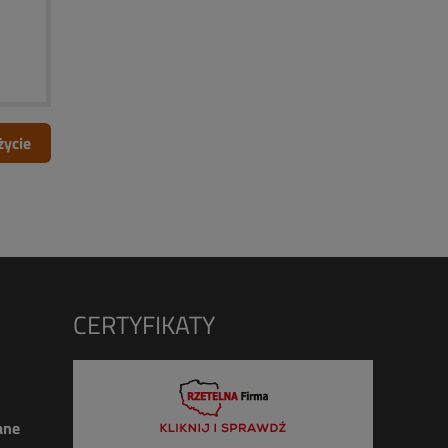
życie
CERTYFIKATY
ane