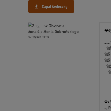
Zapal świeczkę
❤️ͼ̮̑
żona ś.p.Henia Dobrońskiego
47 tygodni temu
..
۩இ
۩இ
۩இ░
۩இ
۩இ
۩
۩
۩
✿•*
..„ 