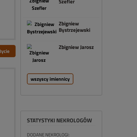
Szefler
Zbigniew
Bystrzejewski
Zbigniew Jarosz
życie
wszyscy imiennicy
STATYSTYKI NEKROLOGÓW
DODANE NEKROLOGI: