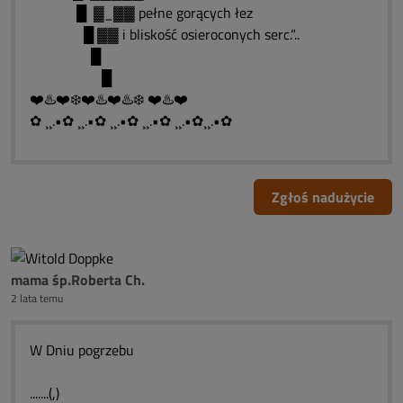
█ ▓_▓▓ pełne gorących łez
█ ▓▓ i bliskość osieroconych serc.“..
█
█
❤️♨️❤️❄️❤️♨️❤️♨️❄️ ❤️♨️❤️
✿ ¸¸.•✿ ¸¸.•✿ ¸¸.•✿ ¸¸.•✿ ¸¸.•✿¸¸.•✿
Zgłoś nadużycie
mama śp.Roberta Ch.
2 lata temu
W Dniu pogrzebu
.......(,)