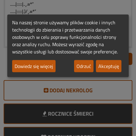
......|::::::|..¸.¤ª“
......|::::::|.)/¸.¤ª“
¯¨˜“ª¤.¸::|)/¸.¤ª“˜
Na naszej stronie używamy plików cookie i innych
ª“˜¨“¨˜“%¤ª“˜¨¨˜
technologii do zbierania i przetwarzania danych
* * * Światełko Pamięci * * *
osobowych w celu poprawy funkcjonalności strony
oraz analizy ruchu. Możesz wyrazić zgodę na
wszystkie usługi lub dostosować swoje preferencje.
Zgłoś nadużycie
Dowiedz się więcej
Odrzuć
Akceptuję
DODAJ NEKROLOG
ROCZNICE ŚMIERCI