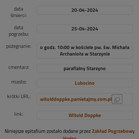
data
20-04-2024
śmierci:
data
25-04-2024
pogrzebu:
pożegnanie:
o godz. 10:00 w kościele pw. św. Michała
Archanioła w Starzynie
cmentarz:
parafialny Starzyno
miasto:
Lubocino
krótki URL:
witolddoppke.pamietajmy.com.pl
link:
Witold Doppke
Niniejsze epitafium zostało dodane przez
Zakład Pogrzebowy
Hedez