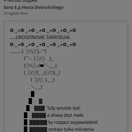
żona ś.p.Henia Dobrońskiego
20 tygodni temu
✿ ¸¸.•✿ ¸¸.•✿ ¸¸.•✿ ¸¸.•✿ ¸¸.•✿¸¸.•✿
.......URODZINOWE ŚWIATEŁKA
✿ ¸¸.•✿ ¸¸.•✿ ¸¸.•✿ ¸¸.•✿ ¸¸.•✿¸¸.•✿
..............( ░\\░´),-´¯¯(
)¯¯`-. ( ░/░ )_
(░\\░.-(❤️`´-.__(
( ░/░’(__(░/░)._)
( ░/░ ).__(
`-.__(
█
█ ▓
█ ▓▓▓ “Gdy smutek boli,
█ ▓▓▓▓ a słowa zbyt małe
█ ▓▓▓▓▓ by rozpacz wypowiedzieć
█ ▓▓▓▓▓ zostaje tylko milczenie