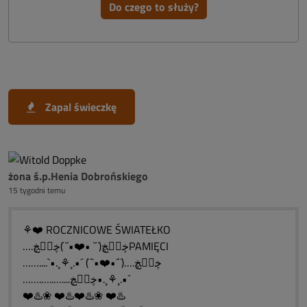
Do czego to służy?
Zapal świeczkę
żona ś.p.Henia Dobrońskiego
15 tygodni temu
⚘❤️ ROCZNICOWE ŚWIATEŁKO
….ڿڰۣڿ(¨` •❤️•´¨)ڿڰۣڿPAMIĘCI
……....`•.¸⚘¸.•´ (¨`•❤️•´¨)….ڿڰۣڿ
…….…..…....ڿڰۣڿ•.¸⚘¸.•´
❤️♨️❀ ❤️♨️❤️♨️❀ ❤️♨️