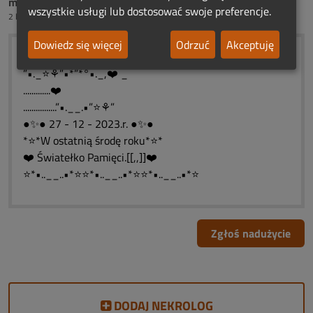
mama śp.Roberta Ch.
wszystkie usługi lub dostosować swoje preferencje.
2 lata temu
Dowiedz się więcej
Odrzuć
Akceptuję
*”˜˜”*°•._❤️_
”•._⭐⚘”•*”*°•._,❤️ _
.............❤️
................”•.__.•”⭐⚘”
●✨● 27 - 12 - 2023.r. ●✨●
*⭐*W ostatnią środę roku*⭐*
❤️ Światełko Pamięci.[[,,]]❤️
⭐*•..__..•*⭐⭐*•..__..•*⭐⭐*•..__..•*⭐
Zgłoś nadużycie
DODAJ NEKROLOG