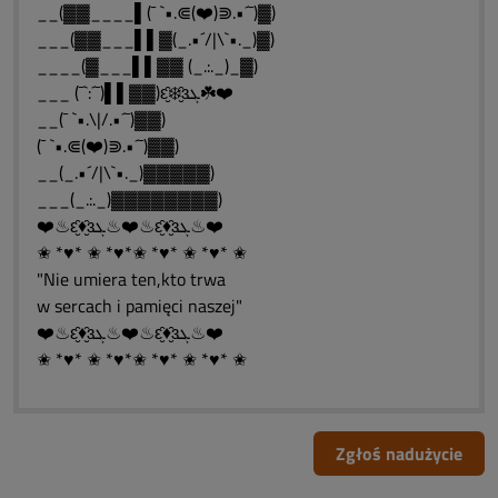
__(▓▓____▌(¯ `•.⋐(❤️)⋑.•´¯)▓)
___(▓▓___▌▌▓(_.•´/|\`•._)▓)
____(▓___▌▌▓▓ (_.:._)_▓)
___ (¯`:´¯)▌▌▓▓)ԑ̮̑❄️̮̑ɜܓ☘️❤️
__(¯ `•.\|/.•´¯)▓▓)
(¯ `•.⋐(❤️)⋑.•´¯)▓▓)
__(_.•´/|\`•._)▓▓▓▓▓)
___(_.:._)▓▓▓▓▓▓▓▓)
❤️♨ԑ̮̑♦̮̑ɜܓ♨❤️♨ԑ̮̑♦̮̑ɜܓ♨❤️
✬ *♥* ✬ *♥*✬ *♥* ✬ *♥* ✬
"Nie umiera ten,kto trwa
w sercach i pamięci naszej"
❤️♨ԑ̮̑♦̮̑ɜܓ♨❤️♨ԑ̮̑♦̮̑ɜܓ♨❤️
✬ *♥* ✬ *♥*✬ *♥* ✬ *♥* ✬
Zgłoś nadużycie