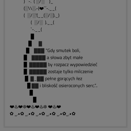
)¯¯`-. ( ░/░ )_
(░\\░.-(❤️`´-.__(
( ░/░’(__(░/░)._)
( ░/░ ).__(
`-.__(
█
█ ▓
█ ▓▓▓ “Gdy smutek boli,
█ ▓▓▓▓ a słowa zbyt małe
█ ▓▓▓▓▓ by rozpacz wypowiedzieć
█ ▓▓▓▓▓ zostaje tylko milczenie
█ ▓_▓▓ pełne gorących łez
█ ▓▓ i bliskość osieroconych serc.“..
█
█
❤️♨️❤️❄️❤️♨️❤️♨️❄️ ❤️♨️❤️
✿ ¸¸.•✿ ¸¸.•✿ ¸¸.•✿ ¸¸.•✿ ¸¸.•✿¸¸.•✿