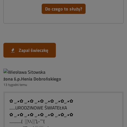
Do czego to służy?
Zapal świeczkę
żona ś.p.Henia Dobrońskiego
13 tygodni temu
✿ ¸¸.•✿ ¸¸.•✿ ¸¸.•✿ ¸¸.•✿ ¸¸.•✿¸¸.•✿
.......URODZINOWE ŚWIATEŁKA
✿ ¸¸.•✿ ¸¸.•✿ ¸¸.•✿ ¸¸.•✿ ¸¸.•✿¸¸.•✿
..............( ░\\░´),-´¯¯(