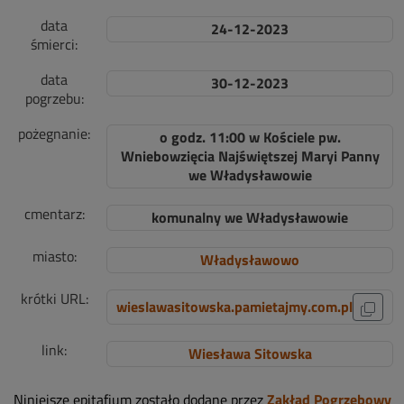
data
24-12-2023
śmierci:
data
30-12-2023
pogrzebu:
pożegnanie:
o godz. 11:00 w Kościele pw.
Wniebowzięcia Najświętszej Maryi Panny
we Władysławowie
cmentarz:
komunalny we Władysławowie
miasto:
Władysławowo
krótki URL:
wieslawasitowska.pamietajmy.com.pl
link:
Wiesława Sitowska
Niniejsze epitafium zostało dodane przez
Zakład Pogrzebowy