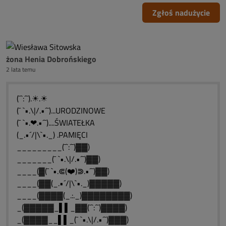
Zgłoś nadużycie
żona Henia Dobrońskiego
2 lata temu
(¯`:´¯).☀.☀
(¯ `•.\|/.•´¯)...URODZINOWE
(¯ `•.❤.•´¯)....ŚWIATEŁKA
(_.•´/|\`•._) .PAMIĘCI
_________(¯`:´¯)▓▓)
_______(¯ `•.\|/.•´¯)▓▓)
____(▓(¯ `•.⋐(❤️)⋑.•´¯)▓▓)
____(▓▓(_.•´/|\`•._)▓▓▓▓▓)
____(▓▓▓▓(_.:._)▓▓▓▓▓▓▓▓)
_(▓▓▓▓▓_▌▌_▓▓(¯`:´¯)▓▓▓▓)
_(▓▓▓▓__▌▌_(¯ `•.\|/.•´¯)▓▓▓)