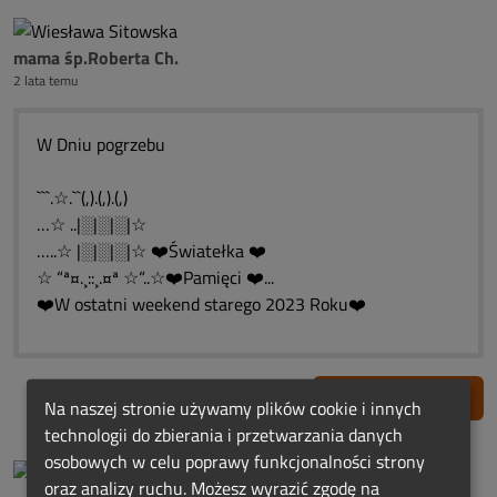
mama śp.Roberta Ch.
2 lata temu
W Dniu pogrzebu
```.☆.``(,).(,).(,)
…☆ ..|░|░|░|☆
…..☆ |░|░|░|☆ ❤️Światełka ❤️
☆ “ª¤.¸::¸.¤ª ☆“..☆❤️Pamięci ❤️...
❤️W ostatni weekend starego 2023 Roku❤️
Zgłoś nadużycie
Na naszej stronie używamy plików cookie i innych
technologii do zbierania i przetwarzania danych
osobowych w celu poprawy funkcjonalności strony
oraz analizy ruchu. Możesz wyrazić zgodę na