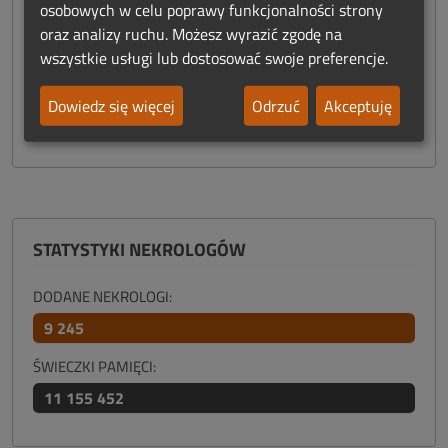
osobowych w celu poprawy funkcjonalności strony
oraz analizy ruchu. Możesz wyrazić zgodę na
wszystkie usługi lub dostosować swoje preferencje.
wiesław wasińczak
Dowiedz się więcej
Odrzuć
Akceptuję
wszyscy imiennicy
STATYSTYKI NEKROLOGÓW
DODANE NEKROLOGI:
9 245
ŚWIECZKI PAMIĘCI:
11 155 452