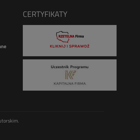
CERTYFIKATY
ane
utorskim.