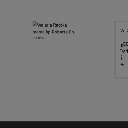
W D
mama śp.Roberta Ch.
rok temu
¯❄️ 
┊ ❀
❀ ❤