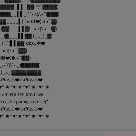
▓▓▓▓_▌▌_▓▓(¯`:´¯)▓▓▓▓)
▓▓▓__▌▌_(¯ `•.\|/.•´¯)▓▓▓)
▓▓____▌(¯ `•.⋐(❤️)⋑.•´¯)▓)
(▓▓___▌▌▓(_.•´/|\`•._)▓)
_(▓___▌▌▓▓ (_.:._)_▓)
___ (¯`:´¯)▌▌▓▓)ԑ̮̑❄️̮̑ɜܓ☘️❤️
 `•.\|/.•´¯)▓▓)
•.⋐(❤️)⋑.•´¯)▓▓)
_.•´/|\`•._)▓▓▓▓▓)
(_.:._)▓▓▓▓▓▓▓▓)
❤️♨ԑ̮̑♦̮̑ɜܓ♨❤️♨ԑ̮̑♦̮̑ɜܓ♨❤️
♥* ✬ *♥*✬ *♥* ✬ *♥* ✬
e umiera ten,kto trwa
ercach i pamięci naszej"
❤️♨ԑ̮̑♦̮̑ɜܓ♨❤️♨ԑ̮̑♦̮̑ɜܓ♨❤️
♥* ✬ *♥*✬ *♥* ✬ *♥* ✬