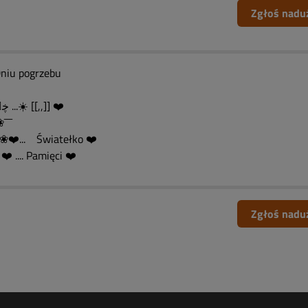
Zgłoś nadu
niu pogrzebu
ڿڰۣڿ ...☀️ [[,,]] ❤️
❀¯¯¯
❤️... Światełko ❤️
️ .... Pamięci ❤️
Zgłoś nadu