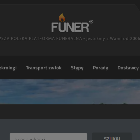
krologi
Transport zwłok
Stypy
Porady
Dostawcy