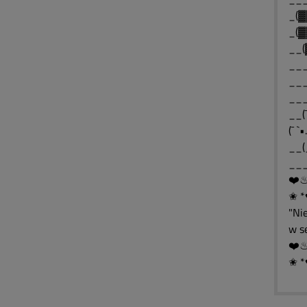
_(▓
_(▓
__(
___
___
__(¯
(¯ `
__(
___
✬ *
"Ni
w s
✬ *