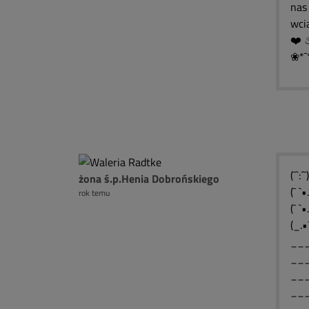
nas 
wcią
❀*¯
(¯`:
żona ś.p.Henia Dobrońskiego
(¯ `
rok temu
(¯ `
(_.•
___
___
___
___
__