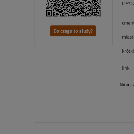
pożeg
cment
Do czego to służy?
miast
krótk
link:
Niniej