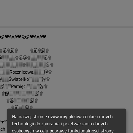
●̮̑ͽ❤️ͼ̮̑●̮̑ͽ❤️ͼ̮̑●̮̑ͽ❤️ͼ̮̑●̮̑ͽ❤️
இ۩இ۩ ۩இ۩இ۩
░░░░۩இஇ۩░░░░இ۩
░░░░░░░۩░░░░░░இ۩
░░░Rocznicowe.░░░இ۩
░░Światełko░░░░இ۩
░░Pamięci░░░░இ۩
இ░░░░░░░░இ۩
இ░░░░░இ۩
இ░░இ۩
۩இ۩
Na naszej stronie używamy plików cookie i innych
*♥*¯*❀*¯*♥*¯*❀*¯*♥*¯*❀*♥*¯*❀
technologii do zbierania i przetwarzania danych
ech miłość ta, która wśród
osobowych w celu poprawy funkcjonalności strony