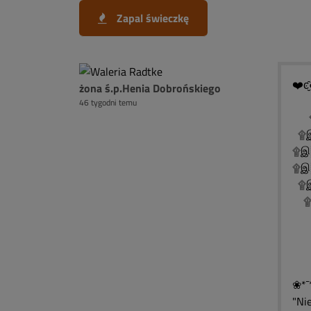
Zapal świeczkę
❤️ͼ̮̑
żona ś.p.Henia Dobrońskiego
46 tygodni temu
۩
۩இ
۩இ
۩இ
۩இ
۩இ
۩
۩
۩
❀*¯
"Ni