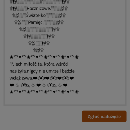
۩இ░░░░░░░۩░░░░░░இ۩
۩இ░░░Rocznicowe.░░░இ۩
۩இ░░Światełko░░░░இ۩
۩இ░░Pamięci░░░░இ۩
۩இ░░░░░░░░இ۩
۩இ░░░░░இ۩
۩இ░░இ۩
۩இ۩
❀*¯*♥*¯*❀*¯*♥*¯*❀*¯*♥*¯*❀*♥*¯*❀
"Niech miłość ta, która wśród
nas żyła,nigdy nie umrze i będzie
wciąż żywa.❤️ͼ̮̑●̮̑ͽ❤️ͼ̮̑●̮̑ͽ❤️ͼ̮̑●̮̑ͽ❤️
❤️ ♨ ԑ̮̑♦̮̑ɜܓ ♨ ❤️ ♨ ԑ̮̑♦̮̑ɜܓ ♨ ❤️
❀*¯*♥*¯*❀*¯*♥*¯*❀*¯*♥*¯*❀*♥*¯*❀
Zgłoś nadużycie