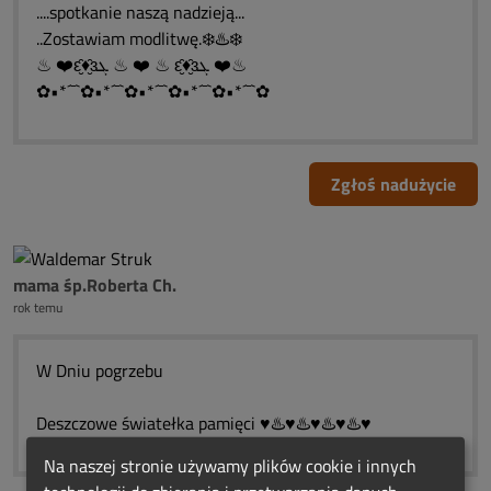
....spotkanie naszą nadzieją...
..Zostawiam modlitwę.❄️♨️❄️
♨ ❤️ԑ̮̑♦̮̑ɜܓ ♨ ❤️ ♨ ԑ̮̑♦̮̑ɜܓ ❤️♨
✿•*´¯`✿•*´¯`✿•*´¯`✿•*´¯`✿•*´¯`✿
Zgłoś nadużycie
mama śp.Roberta Ch.
rok temu
W Dniu pogrzebu
Deszczowe światełka pamięci ♥️♨️♥️♨️♥️♨️♥️♨️♥️
Na naszej stronie używamy plików cookie i innych