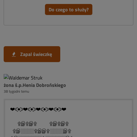
Do czego to służy?
Zapal świeczkę
żona ś.p.Henia Dobrońskiego
38 tygodni temu
❤️ͼ̮̑●̮̑ͽ❤️ͼ̮̑●̮̑ͽ❤️ͼ̮̑●̮̑ͽ❤️ͼ̮̑●̮̑ͽ❤️
۩இ۩இ۩ ۩இ۩இ۩
۩இ░░░░۩இஇ۩░░░░இ۩