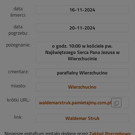
data
16-11-2024
śmierci:
data
20-11-2024
pogrzebu:
pożegnanie:
o godz. 10:00 w kościele pw.
Najświętszego Serca Pana Jezusa w
Wierzchucinie
cmentarz:
parafialny Wierzchucino
miasto:
Wierzchucino
krótki URL:
waldemarstruk.pamietajmy.com.pl
link:
Waldemar Struk
Niniejsze epitafium zostało dodane przez
Zakład Pogrzebowy