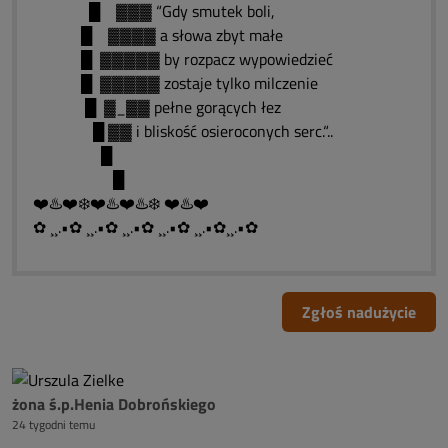
█ ▓▓▓ “Gdy smutek boli,
█ ▓▓▓▓ a słowa zbyt małe
█ ▓▓▓▓▓ by rozpacz wypowiedzieć
█ ▓▓▓▓▓ zostaje tylko milczenie
█ ▓_▓▓ pełne gorących łez
█ ▓▓ i bliskość osieroconych serc.“..
█
█
❤️♨️❤️❄️❤️♨️❤️♨️❄️ ❤️♨️❤️
✿ ¸¸.•✿ ¸¸.•✿ ¸¸.•✿ ¸¸.•✿ ¸¸.•✿¸¸.•✿
Zgłoś nadużycie
żona ś.p.Henia Dobrońskiego
24 tygodni temu