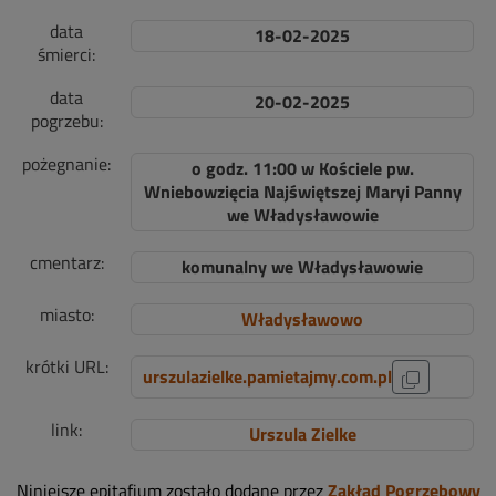
data
18-02-2025
śmierci:
data
20-02-2025
pogrzebu:
pożegnanie:
o godz. 11:00 w Kościele pw.
Wniebowzięcia Najświętszej Maryi Panny
we Władysławowie
cmentarz:
komunalny we Władysławowie
miasto:
Władysławowo
krótki URL:
urszulazielke.pamietajmy.com.pl
link:
Urszula Zielke
Niniejsze epitafium zostało dodane przez
Zakład Pogrzebowy