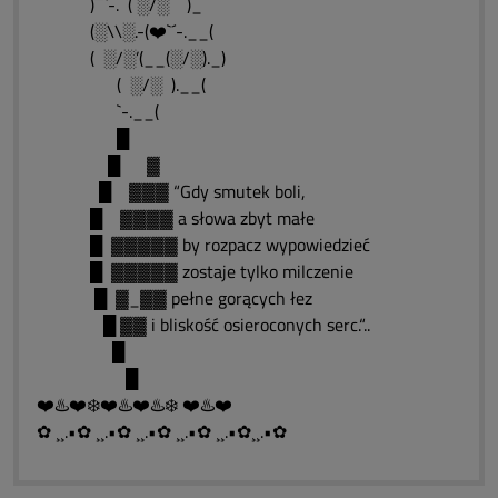
)¯¯`-. ( ░/░ )_
(░\\░.-(❤️`´-.__(
( ░/░’(__(░/░)._)
( ░/░ ).__(
`-.__(
█
█ ▓
█ ▓▓▓ “Gdy smutek boli,
█ ▓▓▓▓ a słowa zbyt małe
█ ▓▓▓▓▓ by rozpacz wypowiedzieć
█ ▓▓▓▓▓ zostaje tylko milczenie
█ ▓_▓▓ pełne gorących łez
█ ▓▓ i bliskość osieroconych serc.“..
█
█
❤️♨️❤️❄️❤️♨️❤️♨️❄️ ❤️♨️❤️
✿ ¸¸.•✿ ¸¸.•✿ ¸¸.•✿ ¸¸.•✿ ¸¸.•✿¸¸.•✿