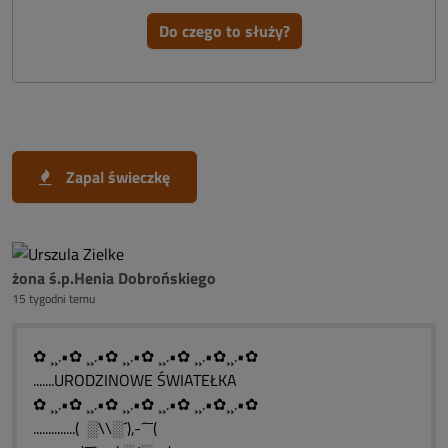
Do czego to służy?
Zapal świeczkę
żona ś.p.Henia Dobrońskiego
15 tygodni temu
✿ ¸¸.•✿ ¸¸.•✿ ¸¸.•✿ ¸¸.•✿ ¸¸.•✿¸¸.•✿
.......URODZINOWE ŚWIATEŁKA
✿ ¸¸.•✿ ¸¸.•✿ ¸¸.•✿ ¸¸.•✿ ¸¸.•✿¸¸.•✿
..............( ░\\░´),-´¯¯(