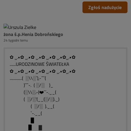
Zgłoś nadużycie
żona ś.p.Henia Dobrońskiego
24 tygodni temu
✿ ¸¸.•✿ ¸¸.•✿ ¸¸.•✿ ¸¸.•✿ ¸¸.•✿¸¸.•✿
.......URODZINOWE ŚWIATEŁKA
✿ ¸¸.•✿ ¸¸.•✿ ¸¸.•✿ ¸¸.•✿ ¸¸.•✿¸¸.•✿
..............( ░\\░´),-´¯¯(
)¯¯`-. ( ░/░ )_
(░\\░.-(❤️`´-.__(
( ░/░’(__(░/░)._)
( ░/░ ).__(
`-.__(
█
█ ▓