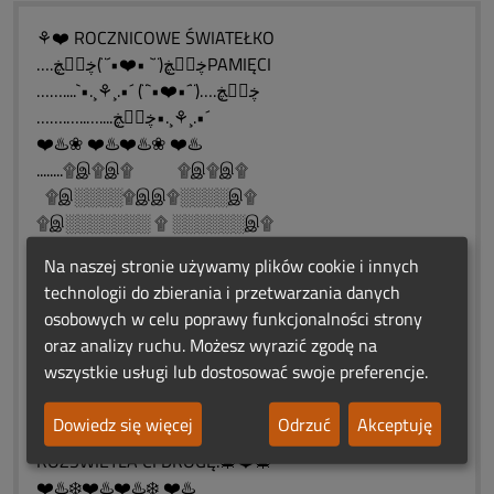
⚘❤️ ROCZNICOWE ŚWIATEŁKO
….ڿڰۣڿ(¨` •❤️•´¨)ڿڰۣڿPAMIĘCI
……....`•.¸⚘¸.•´ (¨`•❤️•´¨)….ڿڰۣڿ
…….…..…....ڿڰۣڿ•.¸⚘¸.•´
❤️♨️❀ ❤️♨️❤️♨️❀ ❤️♨️
........۩இ۩இ۩ ۩இ۩இ۩
۩இ░░░░۩இஇ۩░░░░இ۩
۩இ░░░░░░░ ۩ ░░░░░░இ۩
۩இ░░░ Rocznicowe...░░░இ۩
Na naszej stronie używamy plików cookie i innych
۩இ░░ Serduszko.... ░░░இ۩
technologii do zbierania i przetwarzania danych
۩இ░░ Dla Ciebie░░░இ۩
osobowych w celu poprawy funkcjonalności strony
۩இ░░░░░░░░இ۩
oraz analizy ruchu. Możesz wyrazić zgodę na
۩இ░░░░░இ۩
wszystkie usługi lub dostosować swoje preferencje.
۩இ░░இ۩
۩இ۩
Dowiedz się więcej
Odrzuć
Akceptuję
NIECH BLASK TEJ ŚWIECY
ROZŚWIETLA CI DROGĘ.🎄❤️🎄
❤️♨️❄️❤️♨️❤️♨️❄️ ❤️♨️