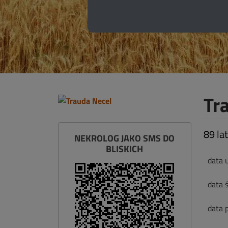
Tr
89 lat
NEKROLOG JAKO SMS DO
BLISKICH
data 
data ś
data 