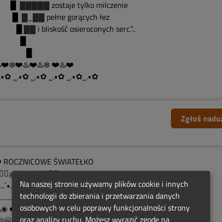
▓▓▓▓▓ zostaje tylko milczenie
▓_▓▓ pełne gorących łez
▓ i bliskość osieroconych serc.“..
█
█
️❤️❄️❤️♨️❤️♨️❄️ ❤️♨️❤️
.•✿ ¸¸.•✿ ¸¸.•✿ ¸¸.•✿ ¸¸.•✿¸¸.•✿
Zgłoś nadu
 ROCZNICOWE ŚWIATEŁKO
….ڿڰۣڿ(¨` •❤️•´¨)ڿڰۣڿPAMIĘCI
Na naszej stronie używamy plików cookie i innych
……....`•.¸⚘¸.•´ (¨`•❤️•´¨)….ڿڰۣڿ
technologii do zbierania i przetwarzania danych
…….…..…....ڿڰۣڿ•.¸⚘¸.•´
osobowych w celu poprawy funkcjonalności strony
️❀ ❤️♨️❤️♨️❀ ❤️♨️
oraz analizy ruchu. Możesz wyrazić zgodę na
......۩இ۩இ۩ ۩இ۩இ۩