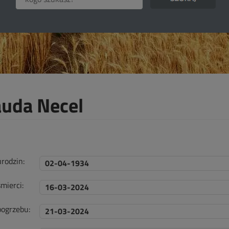
auda Necel
urodzin:
02-04-1934
mierci:
16-03-2024
pogrzebu:
21-03-2024