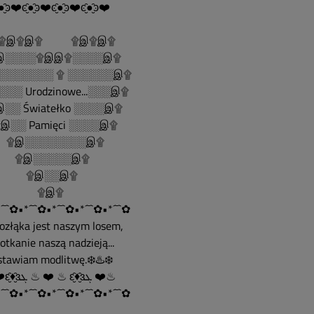
●̮̑ͽ❤️ͼ̮̑●̮̑ͽ❤️ͼ̮̑●̮̑ͽ❤️ͼ̮̑●̮̑ͽ❤️
......۩இ۩இ۩ ۩இ۩இ۩
░░░░۩இஇ۩░░░░இ۩
░░░░░░░ ۩ ░░░░░░இ۩
░░ Urodzinowe...░░░இ۩
░░ Światełko ░░░░இ۩
░░ Pamięci ░░░░இ۩
இ░░░░░░░░இ۩
இ░░░░░இ۩
இ░░இ۩
۩இ۩
´¯`✿•*´¯`✿•*´¯`✿•*´¯`✿•*´¯`✿
Rozłąka jest naszym losem,
spotkanie naszą nadzieją...
ostawiam modlitwę.❄️♨️❄️
♨ ❤️ԑ̮̑♦̮̑ɜܓ ♨ ❤️ ♨ ԑ̮̑♦̮̑ɜܓ ❤️♨
´¯`✿•*´¯`✿•*´¯`✿•*´¯`✿•*´¯`✿