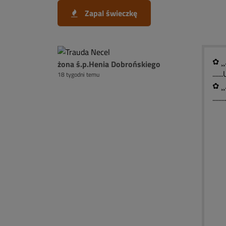
Zapal świeczkę
✿ ¸¸
żona ś.p.Henia Dobrońskiego
...
18 tygodni temu
✿ ¸¸
......
)¯
(░
( 
(
`
█ 
█ 
█ 