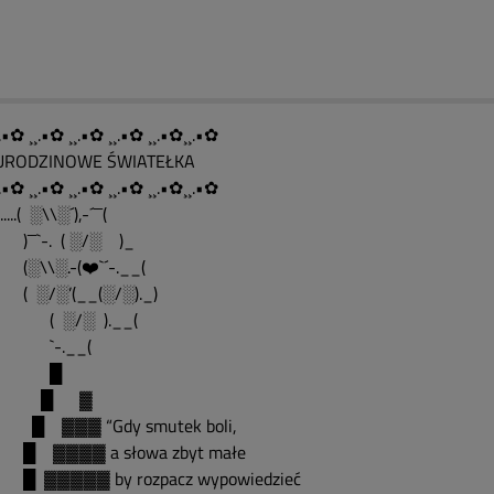
.•✿ ¸¸.•✿ ¸¸.•✿ ¸¸.•✿ ¸¸.•✿¸¸.•✿
....URODZINOWE ŚWIATEŁKA
.•✿ ¸¸.•✿ ¸¸.•✿ ¸¸.•✿ ¸¸.•✿¸¸.•✿
........( ░\\░´),-´¯¯(
¯`-. ( ░/░ )_
\\░.-(❤️`´-.__(
░/░’(__(░/░)._)
 ░/░ ).__(
-.__(
█
█ ▓
▓▓▓ “Gdy smutek boli,
▓▓▓▓ a słowa zbyt małe
▓▓▓▓▓ by rozpacz wypowiedzieć