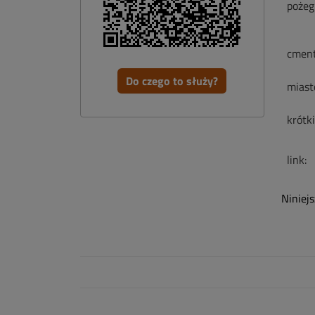
pożeg
cment
Do czego to służy?
miast
krótk
link:
Niniej