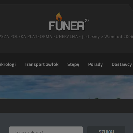
krologi
Transport zwłok
Stypy
Porady
Dostawcy