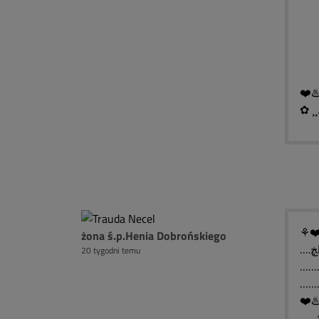
█ 
█ 
█ ▓
❤️♨
✿ ¸¸
⚘❤️
żona ś.p.Henia Dobrońskiego
20 tygodni temu
❤️♨
..