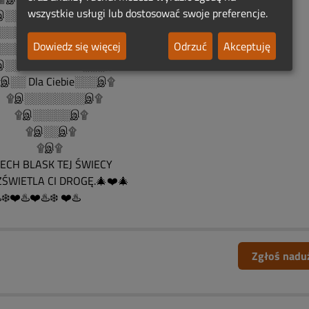
wszystkie usługi lub dostosować swoje preferencje.
░░░░۩இஇ۩░░░░இ۩
░░░░░░░ ۩ ░░░░░░இ۩
Dowiedz się więcej
Odrzuć
Akceptuję
░░ Rocznicowe...░░░இ۩
░ Serduszko.... ░░░இ۩
░░ Dla Ciebie░░░இ۩
இ░░░░░░░░இ۩
இ░░░░░இ۩
இ░░இ۩
۩இ۩
CH BLASK TEJ ŚWIECY
ŚWIETLA CI DROGĘ.🎄❤️🎄
️❄️❤️♨️❤️♨️❄️ ❤️♨️
Zgłoś nadu