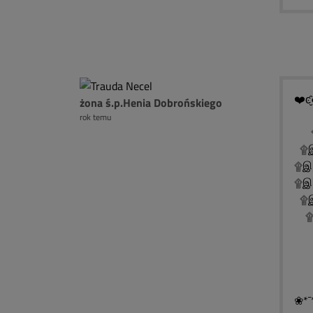
❤️ͼ̮̑
żona ś.p.Henia Dobrońskiego
rok temu
۩
۩இ
۩இ
۩இ
۩இ
۩இ
۩
۩
۩
❀*¯