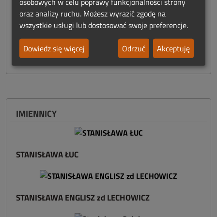
osobowych w celu poprawy funkcjonalności strony
WARTO ZOBACZYĆ
oraz analizy ruchu. Możesz wyrazić zgodę na
wszystkie usługi lub dostosować swoje preferencje.
Dowiedz się więcej
Odrzuć
Akceptuję
IMIENNICY
STANISŁAWA ŁUC
STANISŁAWA ENGLISZ zd LECHOWICZ