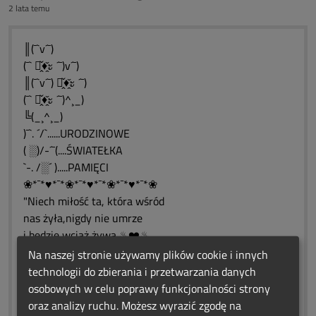
2 lata temu
║(¯`v´¯)
(¯` ะ̭̌♦̭̌ะ ´¯)v´¯)
║(¯`v´¯) ะ̭̌♦̭̌ะ ´¯)
(¯` ะ̭̌♦̭̌ะ ´¯)^¸_)
╚(_¸^¸_)
)¯`. ´/`......URODZINOWE
( ░)/-´¯(....ŚWIATEŁKA
`-. /░´ ).....PAMIĘCI
❀*¯*♥*¯*❀*¯*♥*¯*❀*¯*♥*¯*❀
"Niech miłość ta, która wśród
nas żyła,nigdy nie umrze
i będzie wciąż żywa.♨❤️♨
❀*¯*♥*¯*❀*¯*♥*¯*❀*¯*♥*¯*❀
Na naszej stronie używamy plików cookie i innych
❤️♨❤️♨❤️♨❤️♨❤️♨❤️
technologii do zbierania i przetwarzania danych
(¯`•♥•´¯) (¯`•♥•´¯) (¯`•♥•´¯) (¯`•♥•´¯)
osobowych w celu poprawy funkcjonalności strony
_`•.¸.•´_ `•.¸.•´_ `•.¸.•´__`•.¸.•´_
oraz analizy ruchu. Możesz wyrazić zgodę na