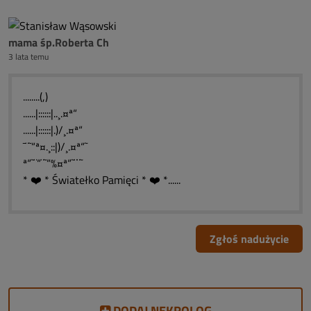
mama śp.Roberta Ch
3 lata temu
........(,)
......|::::::|..¸.¤ª“
......|::::::|.)/¸.¤ª“
¯¨˜“ª¤.¸::|)/¸.¤ª“˜
ª“˜¨“¨˜“%¤ª“˜¨¨˜
* ❤️ * Światełko Pamięci * ❤️ *......
Zgłoś nadużycie
DODAJ NEKROLOG