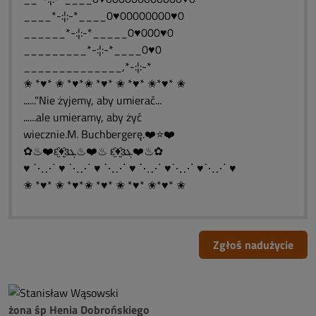
____*-:¦:-*____0♥00000000♥0
______*-:¦:-*_____0♥000♥0
_________*-:¦:-*____0♥0
______________,*-:¦:-*
✬ *♥* ✬ *♥*✬ *♥* ✬ *♥* ✬*♥* ✬
......"Nie żyjemy, aby umierać...
......ale umieramy, aby żyć
wiecznie.M. Buchbergerę.❤️⭐❤️
✿♨❤️ԑ̮̑♦̮̑ɜܓ♨❤️♨ ԑ̮̑♦̮̑ɜܓ❤️♨✿
♥ ⋱⋰ ♥ ⋱⋰ ♥ ⋱⋰ ♥ ⋱⋰ ♥⋱⋰ ♥⋱⋰ ♥
✬ *♥* ✬ *♥*✬ *♥* ✬ *♥* ✬*♥* ✬
Zgłoś nadużycie
żona śp Henia Dobrońskiego