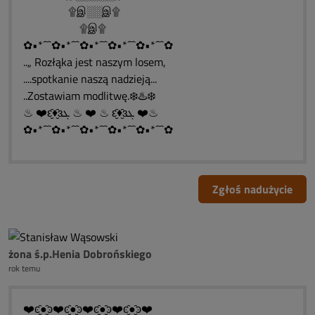
۩இ░░இ۩
۩இ۩
✿•*´¯`✿•*´¯`✿•*´¯`✿•*´¯`✿•*´¯`✿
..„ Rozłąka jest naszym losem,
....spotkanie naszą nadzieją...
..Zostawiam modlitwę.❄️♨️❄️
♨ ❤️ԑ̮̑♦̮̑ɜܓ ♨ ❤️ ♨ ԑ̮̑♦̮̑ɜܓ ❤️♨
✿•*´¯`✿•*´¯`✿•*´¯`✿•*´¯`✿•*´¯`✿
Zgłoś nadużycie
żona ś.p.Henia Dobrońskiego
rok temu
❤️ͼ̮̑●̮̑ͽ❤️ͼ̮̑●̮̑ͽ❤️ͼ̮̑●̮̑ͽ❤️ͼ̮̑●̮̑ͽ❤️