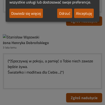
❀*¯*♥*¯*❀*¯*♥*¯*❀*¯*♥*¯*❀
wszystkie usługi lub dostosować swoje preferencje.
Dowiedz się więcej
Odrzuć
Akceptuję
Zgłoś nadużycie
żona Henryka Dobrońskiego
3 lata temu
(*)Spoczywaj w pokoju, a pamięć o Tobie niech zawsze
będzie żywa.
Światełko i modlitwa dla Ciebie....(*)
Zgłoś nadużycie