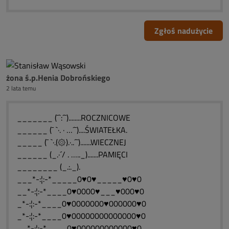
Zgłoś nadużycie
żona ś.p.Henia Dobrońskiego
2 lata temu
_______ (¯`:´¯)........ROCZNICOWE
______ (¯ `·. · …´¯)....ŚWIATEŁKA.
_____ (¯ `·.(۞).·..´¯).......WIECZNEJ
______ (_.·´/ . ….._).......PAMIĘCI
________ (_.:._).
___*-:¦:-*_____0♥0♥_____♥0♥0
__*-:¦:-*____0♥0000♥___♥000♥0
_*-:¦:-*____0♥0000000♥000000♥0
_*-:¦:-*____0♥00000000000000♥0
__*-:¦:-*____0♥000000000000♥0