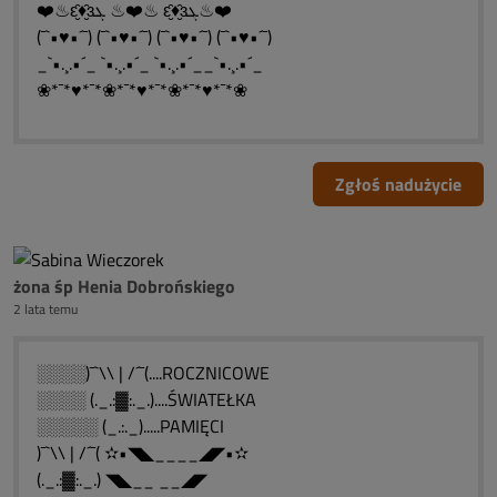
❤️♨ԑ̮̑♦̮̑ɜܓ ♨❤️♨ ԑ̮̑♦̮̑ɜܓ♨❤️
(¯`•♥•´¯) (¯`•♥•´¯) (¯`•♥•´¯) (¯`•♥•´¯)
_`•.¸.•´_ `•.¸.•´_ `•.¸.•´__`•.¸.•´_
❀*¯*♥*¯*❀*¯*♥*¯*❀*¯*♥*¯*❀
Zgłoś nadużycie
żona śp Henia Dobrońskiego
2 lata temu
░░░░)¯`\\ | /´¯(....ROCZNICOWE
░░░░ (._.:▓:._.)....ŚWIATEŁKA
░░░░░ (_.:._).....PAMIĘCI
)¯`\\ | /´¯( ✫•◥◣____◢◤•✫
(._.:▓:._.) ◥◣__ __◢◤