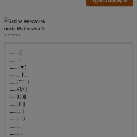
Zgłoś nadużycie
ciocia Mateuszka G.
9 lat temu
..........((
..........)
.........( ♥ )
......._ `|'_
.......( """" )
.......)/(/( |
.......() )()||
.......| () ||
.......|....||
.......|.....()
.......|.....|
.......|.....|