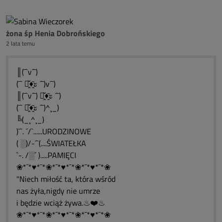
żona śp Henia Dobrońskiego
2 lata temu
║(¯`v´¯)
(¯` ะ̭̌♦̭̌ะ ´¯)v´¯)
║(¯`v´¯) ะ̭̌♦̭̌ะ ´¯)
(¯` ะ̭̌♦̭̌ะ ´¯)^¸_)
╚(_¸^¸_)
)¯`. ´/`......URODZINOWE
( ░)/-´¯(....ŚWIATEŁKA
`-. /░´ ).....PAMIĘCI
❀*¯*♥*¯*❀*¯*♥*¯*❀*¯*♥*¯*❀
"Niech miłość ta, która wśród
nas żyła,nigdy nie umrze
i będzie wciąż żywa.♨❤️♨
❀*¯*♥*¯*❀*¯*♥*¯*❀*¯*♥*¯*❀