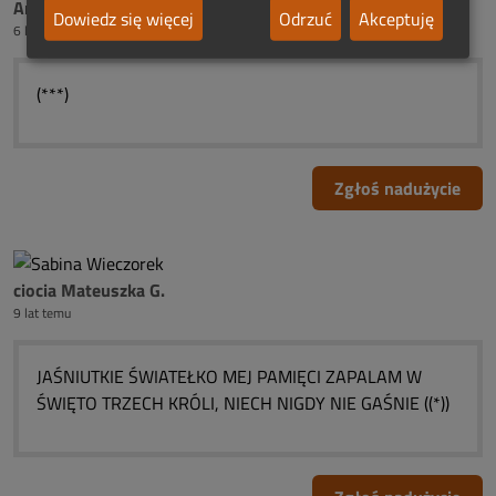
Anonimowy
Dowiedz się więcej
Odrzuć
Akceptuję
6 lat temu
(***)
Zgłoś nadużycie
ciocia Mateuszka G.
9 lat temu
JAŚNIUTKIE ŚWIATEŁKO MEJ PAMIĘCI ZAPALAM W
ŚWIĘTO TRZECH KRÓLI, NIECH NIGDY NIE GAŚNIE ((*))