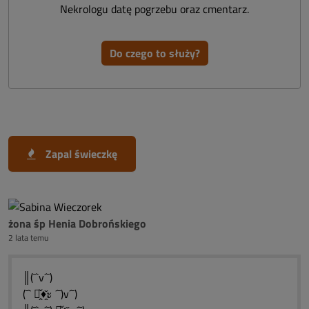
Nekrologu datę pogrzebu oraz cmentarz.
Do czego to służy?
Zapal świeczkę
żona śp Henia Dobrońskiego
2 lata temu
║(¯`v´¯)
(¯` ะ̭̌♦̭̌ะ ´¯)v´¯)