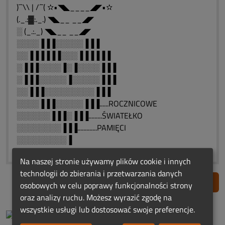
)¯`\\ | /´¯( ✫•◥◣____◢◤•✫
(._.:▓:._.) ◥◣__ __◢◤
░ (_.:._) ◥◣__ __◢◤
░░░░▐▐▐░░░░░▐▐▐
░░▐▐▐▐▐▐░░░▐▐▐▐▐▐
░▐▐▐░░░░▐░▐░░░░▐▐▐
░▐▐▐░░░░░▐░░░░░▐▐▐
░░▐▐▐░░░░░░░░░▐▐▐
░░░░▐▐▐░░░░░▐▐▐......ROCZNICOWE
░░░░░░▐▐▐░▐▐▐.........ŚWIATEŁKO
░░░░░░░░▐▐▐.............PAMIĘCI
░░░░░░░░░▐
Na naszej stronie używamy plików cookie i innych
technologii do zbierania i przetwarzania danych
Zgłoś nadużycie
osobowych w celu poprawy funkcjonalności strony
oraz analizy ruchu. Możesz wyrazić zgodę na
wszystkie usługi lub dostosować swoje preferencje.