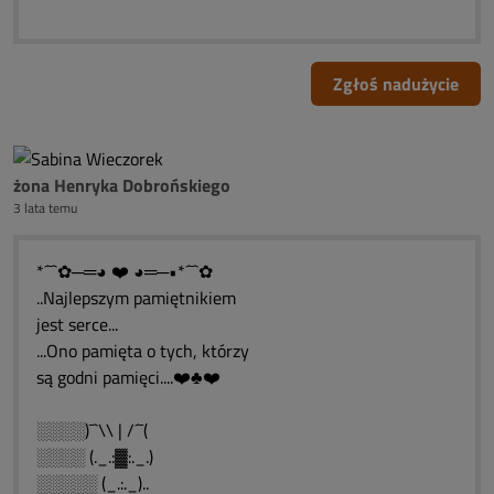
Zgłoś nadużycie
żona Henryka Dobrońskiego
3 lata temu
*´¯`✿─═◕ ❤️ ◕═─•*´¯`✿
..Najlepszym pamiętnikiem
jest serce...
...Ono pamięta o tych, którzy
są godni pamięci....❤️♣❤️
░░░░)¯`\\ | /´¯(
░░░░ (._.:▓:._.)
░░░░░ (_.:._)..