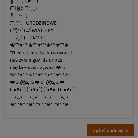
║(¯`v´¯) ะ̭̌♦̭̌ะ ´¯)
(¯` ะ̭̌♦̭̌ะ ´¯)^¸_)
╚(_¸^¸_)
)¯`. ´/`......URODZINOWE
( ░)/-´¯(....ŚWIATEŁKA
`-. /░´ ).....PAMIĘCI
❀*¯*♥*¯*❀*¯*♥*¯*❀*¯*♥*¯*❀
"Niech miłość ta, która wśród
nas żyła,nigdy nie umrze
i będzie wciąż żywa.♨❤️♨
❀*¯*♥*¯*❀*¯*♥*¯*❀*¯*♥*¯*❀
❤️♨ԑ̮̑♦̮̑ɜܓ ♨❤️♨ ԑ̮̑♦̮̑ɜܓ♨❤️
(¯`•♥•´¯) (¯`•♥•´¯) (¯`•♥•´¯) (¯`•♥•´¯)
_`•.¸.•´_ `•.¸.•´_ `•.¸.•´__`•.¸.•´_
❀*¯*♥*¯*❀*¯*♥*¯*❀*¯*♥*¯*❀
Zgłoś nadużycie