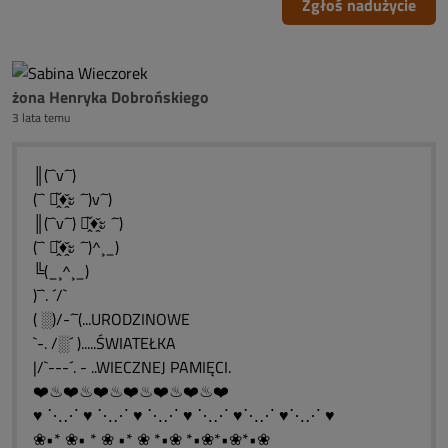
Zgłoś nadużycie
żona Henryka Dobrońskiego
3 lata temu
║(¯`v´¯)
(¯` ะ̭̌♦̭̌ะ ´¯)v´¯)
║(¯`v´¯) ะ̭̌♦̭̌ะ ´¯)
(¯` ะ̭̌♦̭̌ะ ´¯)^¸_)
╚(_¸^¸_)
)¯`. ´/`
( ░)/-´¯(...URODZINOWE
`-. /░´ ).....ŚWIATEŁKA
|/`---´. - ..WIECZNEJ PAMIĘCI.
❤️♨❤️♨❤️♨❤️♨❤️♨❤️♨❤️
♥ ⋱⋰ ♥ ⋱⋰ ♥ ⋱⋰ ♥ ⋱⋰ ♥⋱⋰ ♥⋱⋰ ♥
❀•* ❀• * ❀ •* ❀ *•❀ *•❀*•❀*•❀