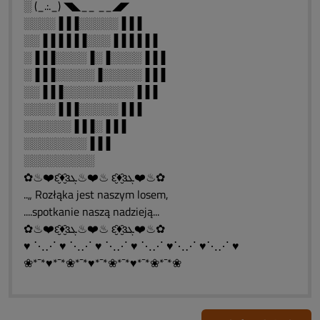
░ (_.:._) ◥◣__ __◢◤
░░░░▐▐▐░░░░░▐▐▐
░░▐▐▐▐▐▐░░░▐▐▐▐▐▐
░▐▐▐░░░░▐░▐░░░░▐▐▐
░▐▐▐░░░░░▐░░░░░▐▐▐
░░▐▐▐░░░░░░░░░▐▐▐
░░░░▐▐▐░░░░░▐▐▐
░░░░░░▐▐▐░▐▐▐
░░░░░░░░▐▐▐
░░░░░░░░░
✿♨❤️ԑ̮̑♦̮̑ɜܓ♨❤️♨ ԑ̮̑♦̮̑ɜܓ❤️♨✿
..„ Rozłąka jest naszym losem,
....spotkanie naszą nadzieją...
✿♨❤️ԑ̮̑♦̮̑ɜܓ♨❤️♨ ԑ̮̑♦̮̑ɜܓ❤️♨✿
♥ ⋱⋰ ♥ ⋱⋰ ♥ ⋱⋰ ♥ ⋱⋰ ♥⋱⋰ ♥⋱⋰ ♥
❀*¯*♥*¯*❀*¯*♥*¯*❀*¯*♥*¯*❀*¯*❀