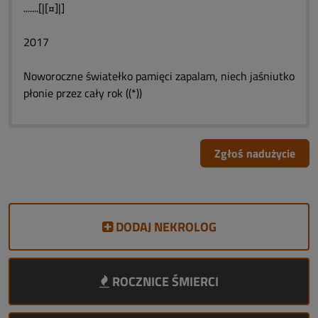
.......[|[¤]|]
2017
Noworoczne światełko pamięci zapalam, niech jaśniutko
płonie przez cały rok ((*))
Zgłoś nadużycie
DODAJ NEKROLOG
ROCZNICE ŚMIERCI