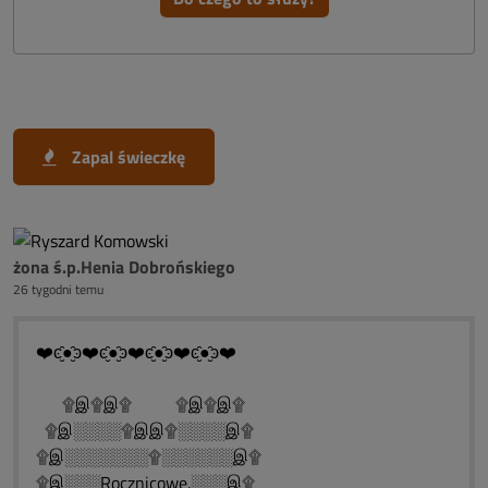
Zapal świeczkę
żona ś.p.Henia Dobrońskiego
26 tygodni temu
❤️ͼ̮̑●̮̑ͽ❤️ͼ̮̑●̮̑ͽ❤️ͼ̮̑●̮̑ͽ❤️ͼ̮̑●̮̑ͽ❤️
۩இ۩இ۩ ۩இ۩இ۩
۩இ░░░░۩இஇ۩░░░░இ۩
۩இ░░░░░░░۩░░░░░░இ۩
۩இ░░░Rocznicowe.░░░இ۩