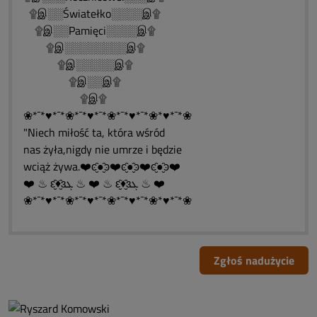
۩இ░░Światełko░░░░இ۩
۩இ░░Pamięci░░░░இ۩
۩இ░░░░░░░░இ۩
۩இ░░░░░இ۩
۩இ░░இ۩
۩இ۩
❀*¯*♥*¯*❀*¯*♥*¯*❀*¯*♥*¯*❀*♥*¯*❀
"Niech miłość ta, która wśród
nas żyła,nigdy nie umrze i będzie
wciąż żywa.❤️ͼ̮̑●̮̑ͽ❤️ͼ̮̑●̮̑ͽ❤️ͼ̮̑●̮̑ͽ❤️
❤️ ♨ ԑ̮̑♦̮̑ɜܓ ♨ ❤️ ♨ ԑ̮̑♦̮̑ɜܓ ♨ ❤️
❀*¯*♥*¯*❀*¯*♥*¯*❀*¯*♥*¯*❀*♥*¯*❀
Zgłoś nadużycie