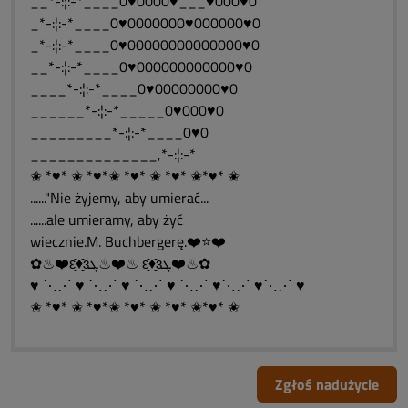
__*-:¦:-*____0♥0000♥___♥000♥0
_*-:¦:-*____0♥0000000♥000000♥0
_*-:¦:-*____0♥00000000000000♥0
__*-:¦:-*____0♥000000000000♥0
____*-:¦:-*____0♥00000000♥0
______*-:¦:-*_____0♥000♥0
_________*-:¦:-*____0♥0
______________,*-:¦:-*
✬ *♥* ✬ *♥*✬ *♥* ✬ *♥* ✬*♥* ✬
......"Nie żyjemy, aby umierać...
......ale umieramy, aby żyć
wiecznie.M. Buchbergerę.❤️⭐❤️
✿♨❤️ԑ̮̑♦̮̑ɜܓ♨❤️♨ ԑ̮̑♦̮̑ɜܓ❤️♨✿
♥ ⋱⋰ ♥ ⋱⋰ ♥ ⋱⋰ ♥ ⋱⋰ ♥⋱⋰ ♥⋱⋰ ♥
✬ *♥* ✬ *♥*✬ *♥* ✬ *♥* ✬*♥* ✬
Zgłoś nadużycie