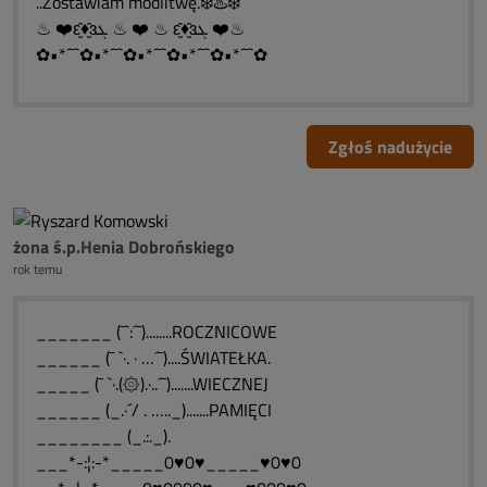
..Zostawiam modlitwę.❄️♨️❄️
♨ ❤️ԑ̮̑♦̮̑ɜܓ ♨ ❤️ ♨ ԑ̮̑♦̮̑ɜܓ ❤️♨
✿•*´¯`✿•*´¯`✿•*´¯`✿•*´¯`✿•*´¯`✿
Zgłoś nadużycie
żona ś.p.Henia Dobrońskiego
rok temu
_______ (¯`:´¯)........ROCZNICOWE
______ (¯ `·. · …´¯)....ŚWIATEŁKA.
_____ (¯ `·.(۞).·..´¯).......WIECZNEJ
______ (_.·´/ . ….._).......PAMIĘCI
________ (_.:._).
___*-:¦:-*_____0♥0♥_____♥0♥0