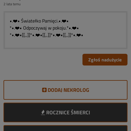
2 lata temu
•.❤️• Światełko Pamięci.•.❤️•
*•.❤️• Odpoczywaj w pokoju.*•.❤️•
*•.❤️•[[,,]]*•.❤️•[[,,]]*•.❤️•[[,,]]*•.❤️•
Zgłoś nadużycie
DODAJ NEKROLOG
ROCZNICE ŚMIERCI