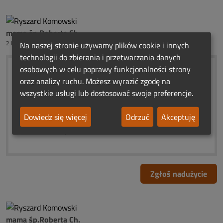
mama śp.Roberta Ch.
2 lata temu
Na naszej stronie używamy plików cookie i innych
technologii do zbierania i przetwarzania danych
osobowych w celu poprawy funkcjonalności strony
W Dniu pogrzebu
oraz analizy ruchu. Możesz wyrazić zgodę na
wszystkie usługi lub dostosować swoje preferencje.
❀❤❀❤️ ❀❤[[,,]]❤ ❀❤❀❤️❀
❀❤️❀ 12 - 02 - 2024.r..❀❤️❀
Dowiedz się więcej
Odrzuć
Akceptuję
❀❤️❀ Światełko Pamięci.❀❤️❀
❀❤❀❀❤❀❀❤️❀❀❤❀❀❤❀
Zgłoś nadużycie
mama śp.Roberta Ch.