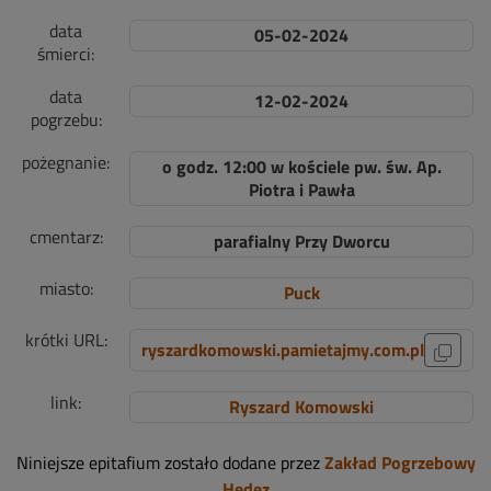
data
05-02-2024
śmierci:
data
12-02-2024
pogrzebu:
pożegnanie:
o godz. 12:00 w kościele pw. św. Ap.
Piotra i Pawła
cmentarz:
parafialny Przy Dworcu
miasto:
Puck
krótki URL:
ryszardkomowski.pamietajmy.com.pl
link:
Ryszard Komowski
Niniejsze epitafium zostało dodane przez
Zakład Pogrzebowy
Hedez