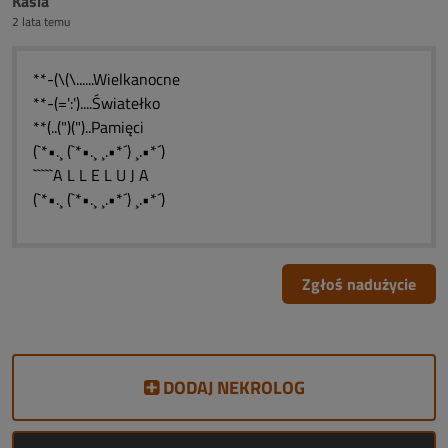
Kasia
2 lata temu
**-(\(\......Wielkanocne
**-(=':')....Światełko
**(..(")(")..Pamięci
(`*•.¸ (`*•.¸ ¸.•*´) ¸.•*´)
`````A L L E L U J A
(`*•.¸ (`*•.¸ ¸.•*´) ¸.•*´)
Zgłoś nadużycie
DODAJ NEKROLOG