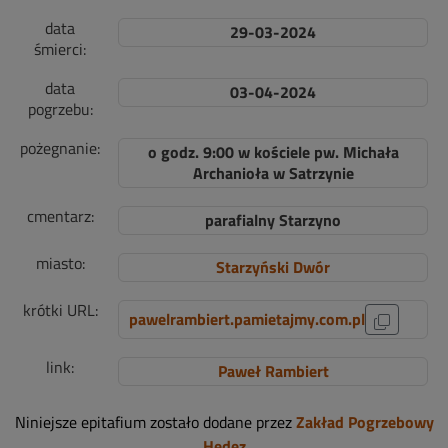
data
29-03-2024
śmierci:
data
03-04-2024
pogrzebu:
pożegnanie:
o godz. 9:00 w kościele pw. Michała
Archanioła w Satrzynie
cmentarz:
parafialny Starzyno
miasto:
Starzyński Dwór
krótki URL:
pawelrambiert.pamietajmy.com.pl
link:
Paweł Rambiert
Niniejsze epitafium zostało dodane przez
Zakład Pogrzebowy
Hedez