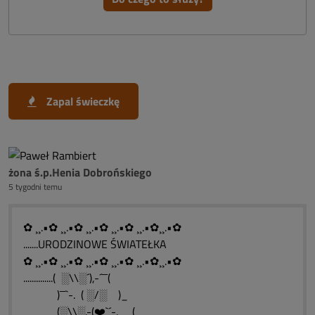
Zapal świeczkę
żona ś.p.Henia Dobrońskiego
5 tygodni temu
✿ ¸¸.•✿ ¸¸.•✿ ¸¸.•✿ ¸¸.•✿ ¸¸.•✿¸¸.•✿
.......URODZINOWE ŚWIATEŁKA
✿ ¸¸.•✿ ¸¸.•✿ ¸¸.•✿ ¸¸.•✿ ¸¸.•✿¸¸.•✿
..............( ░\\░´),-´¯¯(
)¯¯`-. ( ░/░ )_
(░\\░.-(❤️`´-.__(