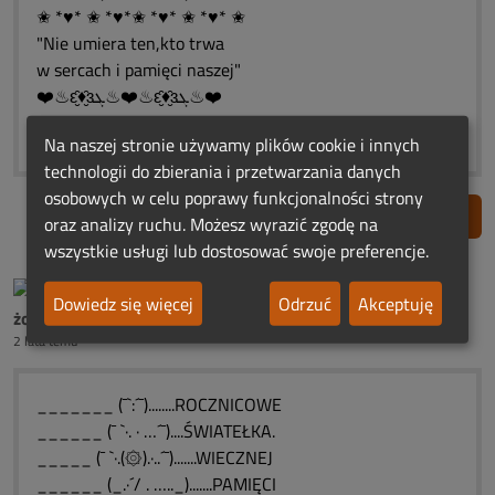
✬ *♥* ✬ *♥*✬ *♥* ✬ *♥* ✬
"Nie umiera ten,kto trwa
w sercach i pamięci naszej"
❤️♨ԑ̮̑♦̮̑ɜܓ♨❤️♨ԑ̮̑♦̮̑ɜܓ♨❤️
✬ *♥* ✬ *♥*✬ *♥* ✬ *♥* ✬
Na naszej stronie używamy plików cookie i innych
technologii do zbierania i przetwarzania danych
osobowych w celu poprawy funkcjonalności strony
Zgłoś nadużycie
oraz analizy ruchu. Możesz wyrazić zgodę na
wszystkie usługi lub dostosować swoje preferencje.
Dowiedz się więcej
Odrzuć
Akceptuję
żona ś.p.Henia Dobrońskiego
2 lata temu
_______ (¯`:´¯)........ROCZNICOWE
______ (¯ `·. · …´¯)....ŚWIATEŁKA.
_____ (¯ `·.(۞).·..´¯).......WIECZNEJ
______ (_.·´/ . ….._).......PAMIĘCI