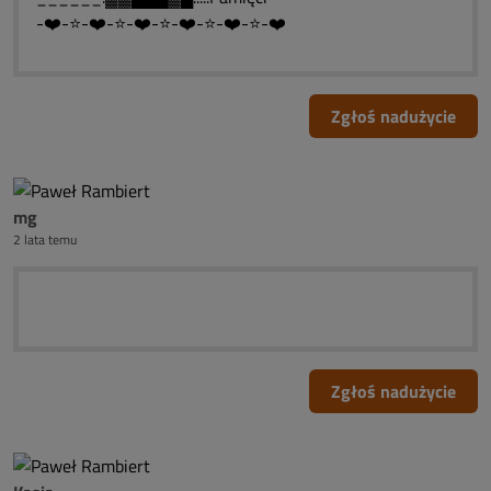
-❤️-⭐-❤️-⭐-❤️-⭐-❤️-⭐-❤️-⭐-❤️
Zgłoś nadużycie
mg
2 lata temu
Zgłoś nadużycie