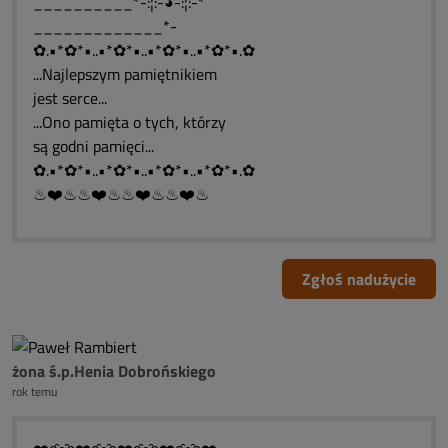
__________*-:¦:-◕-:¦:-*
_____________*-
✿.•*✿*•..•*✿*•..•*✿*•..•*✿*•.✿
...Najlepszym pamiętnikiem
jest serce...
...Ono pamięta o tych, którzy
są godni pamięci...
✿.•*✿*•..•*✿*•..•*✿*•..•*✿*•.✿
♨❤️♨♨❤️♨♨❤️♨♨❤️♨
Zgłoś nadużycie
żona ś.p.Henia Dobrońskiego
rok temu