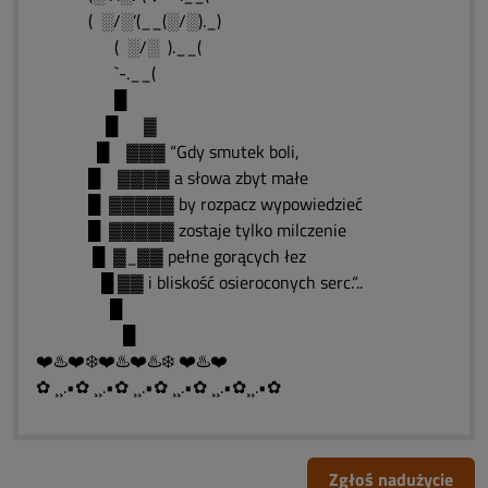
( ░/░’(__(░/░)._)
( ░/░ ).__(
`-.__(
█
█ ▓
█ ▓▓▓ “Gdy smutek boli,
█ ▓▓▓▓ a słowa zbyt małe
█ ▓▓▓▓▓ by rozpacz wypowiedzieć
█ ▓▓▓▓▓ zostaje tylko milczenie
█ ▓_▓▓ pełne gorących łez
█ ▓▓ i bliskość osieroconych serc.“..
█
█
❤️♨️❤️❄️❤️♨️❤️♨️❄️ ❤️♨️❤️
✿ ¸¸.•✿ ¸¸.•✿ ¸¸.•✿ ¸¸.•✿ ¸¸.•✿¸¸.•✿
Zgłoś nadużycie