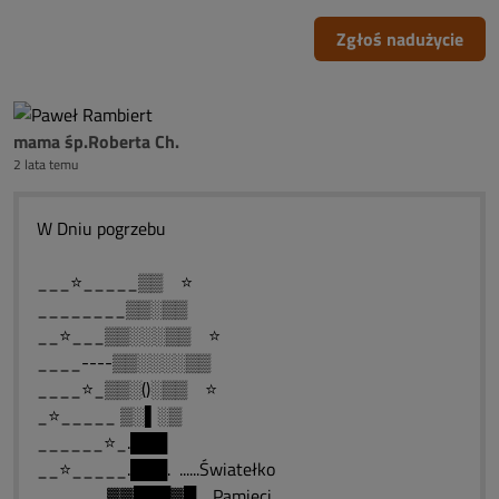
Zgłoś nadużycie
mama śp.Roberta Ch.
2 lata temu
W Dniu pogrzebu
___⭐_____▒▒ ⭐
________▒▒░▒▒
__⭐___▒▒░░░▒▒ ⭐
____----▒▒░░░░▒▒
____⭐_▒▒░()░▒▒ ⭐
_⭐_____ ▒░▌░▒
______⭐_.███
__⭐_____.███. ......Światełko
______.▓▓███▓█.....Pamięci