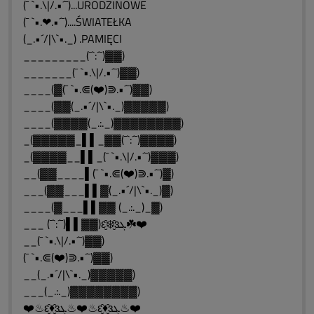
(¯ `•.\|/.•´¯)...URODZINOWE
(¯ `•.❤.•´¯)....ŚWIATEŁKA
(_.•´/|\`•._) .PAMIĘCI
_________(¯`:´¯)▓▓)
_______(¯ `•.\|/.•´¯)▓▓)
____(▓(¯ `•.⋐(❤️)⋑.•´¯)▓▓)
____(▓▓(_.•´/|\`•._)▓▓▓▓▓)
____(▓▓▓▓(_.:._)▓▓▓▓▓▓▓▓)
_(▓▓▓▓▓_▌▌_▓▓(¯`:´¯)▓▓▓▓)
_(▓▓▓▓__▌▌_(¯ `•.\|/.•´¯)▓▓▓)
__(▓▓____▌(¯ `•.⋐(❤️)⋑.•´¯)▓)
___(▓▓___▌▌▓(_.•´/|\`•._)▓)
____(▓___▌▌▓▓ (_.:._)_▓)
___ (¯`:´¯)▌▌▓▓)ԑ̮̑❄️̮̑ɜܓ☘️❤️
__(¯ `•.\|/.•´¯)▓▓)
(¯ `•.⋐(❤️)⋑.•´¯)▓▓)
__(_.•´/|\`•._)▓▓▓▓▓)
___(_.:._)▓▓▓▓▓▓▓▓)
❤️♨ԑ̮̑♦̮̑ɜܓ♨❤️♨ԑ̮̑♦̮̑ɜܓ♨❤️