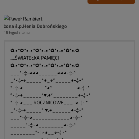
żona ś.p.Henia Dobrońskiego
18 tygodni temu
✿.•*✿*•..•*✿*•..•*✿*•..•*✿*•.✿
.....ŚWIATEŁKA PAMIĘCI
✿.•*✿*•..•*✿*•..•*✿*•..•*✿*•.✿
___*-:¦:-◕◕◕______◕◕◕-:¦:-*
_*-:¦:-◕_____*◕_◕*_____◕-:¦:-*
*-:¦:-◕_______*◕*________◕-:¦:-*
*-:¦:-◕______*♥.◕*________◕-:¦:-*
*-:¦:-◕___ ROCZNICOWE___-◕-:¦:-*
_*-:¦:-◕_____* ♥.◕______◕-:¦:-*
___*-:¦:-◕____________◕-:¦:-*
_____*-:¦:-◕________◕-:¦:-*
________*-:¦:-◕__◕-:¦:-*