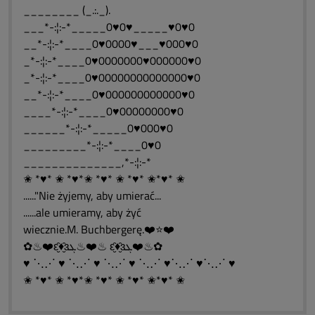
________ (_.:._).
___*-:¦:-*_____0♥0♥_____♥0♥0
__*-:¦:-*____0♥0000♥___♥000♥0
_*-:¦:-*____0♥0000000♥000000♥0
_*-:¦:-*____0♥00000000000000♥0
__*-:¦:-*____0♥000000000000♥0
____*-:¦:-*____0♥00000000♥0
______*-:¦:-*_____0♥000♥0
_________*-:¦:-*____0♥0
______________,*-:¦:-*
✬ *♥* ✬ *♥*✬ *♥* ✬ *♥* ✬*♥* ✬
......"Nie żyjemy, aby umierać...
......ale umieramy, aby żyć
wiecznie.M. Buchbergerę.❤️⭐❤️
✿♨❤️ԑ̮̑♦̮̑ɜܓ♨❤️♨ ԑ̮̑♦̮̑ɜܓ❤️♨✿
♥ ⋱⋰ ♥ ⋱⋰ ♥ ⋱⋰ ♥ ⋱⋰ ♥⋱⋰ ♥⋱⋰ ♥
✬ *♥* ✬ *♥*✬ *♥* ✬ *♥* ✬*♥* ✬