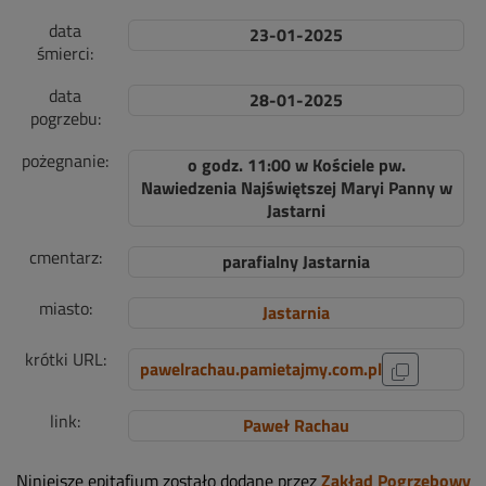
data
23-01-2025
śmierci:
data
28-01-2025
pogrzebu:
pożegnanie:
o godz. 11:00 w Kościele pw.
Nawiedzenia Najświętszej Maryi Panny w
Jastarni
cmentarz:
parafialny Jastarnia
miasto:
Jastarnia
krótki URL:
pawelrachau.pamietajmy.com.pl
link:
Paweł Rachau
Niniejsze epitafium zostało dodane przez
Zakład Pogrzebowy