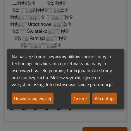
........۩இ۩இ۩ ۩இ۩இ۩
۩இ░░░░۩இஇ۩░░░░இ۩
۩இ░░░░░░░ ۩ ░░░░░░இ۩
۩இ░░░ Urodzinowe...░░░இ۩
۩இ░░ Światełko ░░░░இ۩
۩இ░░ Pamięci ░░░░இ۩
۩இ░░░░░░░░இ۩
۩இ░░░░░இ۩
Na naszej stronie używamy plików cookie i innych
۩இ░░இ۩
technologii do zbierania i przetwarzania danych
۩இ۩
osobowych w celu poprawy funkcjonalności strony
✿•*´¯`✿•*´¯`✿•*´¯`✿•*´¯`✿•*´¯`✿
oraz analizy ruchu. Możesz wyrazić zgodę na
..„ Rozłąka jest naszym losem,
wszystkie usługi lub dostosować swoje preferencje.
....spotkanie naszą nadzieją...
..Zostawiam modlitwę.❄️♨️❄️
Dowiedz się więcej
Odrzuć
Akceptuję
♨ ❤️ԑ̮̑♦̮̑ɜܓ ♨ ❤️ ♨ ԑ̮̑♦̮̑ɜܓ ❤️♨
✿•*´¯`✿•*´¯`✿•*´¯`✿•*´¯`✿•*´¯`✿