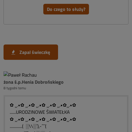
Do czego to służy?
Zapal świeczkę
żona ś.p.Henia Dobrońskiego
8 tygodni temu
✿ ¸¸.•✿ ¸¸.•✿ ¸¸.•✿ ¸¸.•✿ ¸¸.•✿¸¸.•✿
.......URODZINOWE ŚWIATEŁKA
✿ ¸¸.•✿ ¸¸.•✿ ¸¸.•✿ ¸¸.•✿ ¸¸.•✿¸¸.•✿
..............( ░\\░´),-´¯¯(