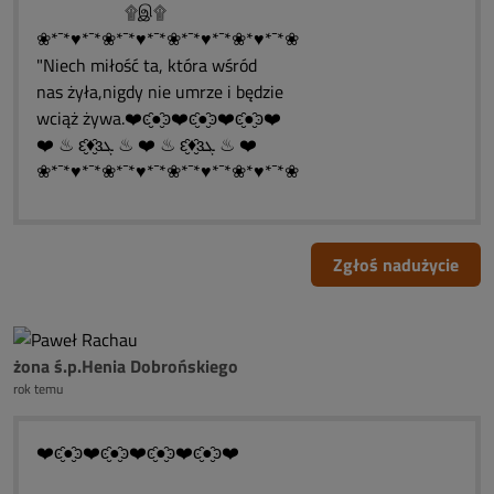
۩இ۩
❀*¯*♥*¯*❀*¯*♥*¯*❀*¯*♥*¯*❀*♥*¯*❀
"Niech miłość ta, która wśród
nas żyła,nigdy nie umrze i będzie
wciąż żywa.❤️ͼ̮̑●̮̑ͽ❤️ͼ̮̑●̮̑ͽ❤️ͼ̮̑●̮̑ͽ❤️
❤️ ♨ ԑ̮̑♦̮̑ɜܓ ♨ ❤️ ♨ ԑ̮̑♦̮̑ɜܓ ♨ ❤️
❀*¯*♥*¯*❀*¯*♥*¯*❀*¯*♥*¯*❀*♥*¯*❀
Zgłoś nadużycie
żona ś.p.Henia Dobrońskiego
rok temu
❤️ͼ̮̑●̮̑ͽ❤️ͼ̮̑●̮̑ͽ❤️ͼ̮̑●̮̑ͽ❤️ͼ̮̑●̮̑ͽ❤️