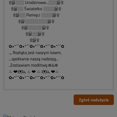
۩இ░░░ Urodzinowe...░░░இ۩
۩இ░░ Światełko ░░░░இ۩
۩இ░░ Pamięci ░░░░இ۩
۩இ░░░░░░░░இ۩
۩இ░░░░░இ۩
۩இ░░இ۩
۩இ۩
✿•*´¯`✿•*´¯`✿•*´¯`✿•*´¯`✿•*´¯`✿
..„ Rozłąka jest naszym losem,
....spotkanie naszą nadzieją...
..Zostawiam modlitwę.❄️♨️❄️
♨ ❤️ԑ̮̑♦̮̑ɜܓ ♨ ❤️ ♨ ԑ̮̑♦̮̑ɜܓ ❤️♨
✿•*´¯`✿•*´¯`✿•*´¯`✿•*´¯`✿•*´¯`✿
Zgłoś nadużycie