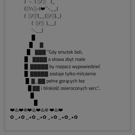
)¯¯`-. ( ░/░ )_
(░\\░.-(❤️`´-.__(
( ░/░’(__(░/░)._)
( ░/░ ).__(
`-.__(
█
█ ▓
█ ▓▓▓ “Gdy smutek boli,
█ ▓▓▓▓ a słowa zbyt małe
█ ▓▓▓▓▓ by rozpacz wypowiedzieć
█ ▓▓▓▓▓ zostaje tylko milczenie
█ ▓_▓▓ pełne gorących łez
█ ▓▓ i bliskość osieroconych serc.“..
█
█
❤️♨️❤️❄️❤️♨️❤️♨️❄️ ❤️♨️❤️
✿ ¸¸.•✿ ¸¸.•✿ ¸¸.•✿ ¸¸.•✿ ¸¸.•✿¸¸.•✿