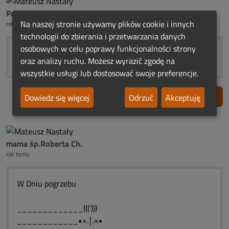
Pawel
Na naszej stronie używamy plików cookie i innych
rok temu
technologii do zbierania i przetwarzania danych
osobowych w celu poprawy funkcjonalności strony
:(
oraz analizy ruchu. Możesz wyrazić zgodę na
wszystkie usługi lub dostosować swoje preferencje.
Zgłoś nadużycie
Dowiedz się więcej
Odrzuć
Akceptuję
mama śp.Roberta Ch.
rok temu
W Dniu pogrzebu
_____________(((')))
____________•×.￨.×•