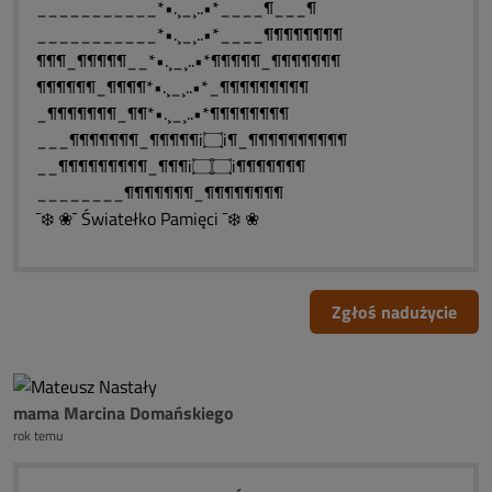
___________*•.¸_¸..•*____¶___¶
___________*•.¸_¸..•*____¶¶¶¶¶¶¶¶
¶¶¶_¶¶¶¶¶__*•.¸_¸..•*¶¶¶¶¶_¶¶¶¶¶¶¶
¶¶¶¶¶¶_¶¶¶¶*•.¸_¸..•*_¶¶¶¶¶¶¶¶¶
_¶¶¶¶¶¶¶_¶¶*•.¸_¸..•*¶¶¶¶¶¶¶¶
___¶¶¶¶¶¶¶_¶¶¶¶¶i۝i¶_¶¶¶¶¶¶¶¶¶¶
__¶¶¶¶¶¶¶¶¶_¶¶¶i۝۝i¶¶¶¶¶¶¶
________¶¶¶¶¶¶¶_¶¶¶¶¶¶¶¶
¯❄️ ❀¯ Światełko Pamięci ¯❄️ ❀
Zgłoś nadużycie
mama Marcina Domańskiego
rok temu