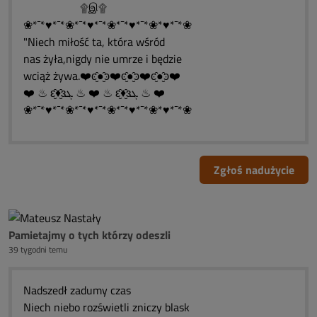
۩இ۩
❀*¯*♥*¯*❀*¯*♥*¯*❀*¯*♥*¯*❀*♥*¯*❀
"Niech miłość ta, która wśród
nas żyła,nigdy nie umrze i będzie
wciąż żywa.❤️ͼ̮̑●̮̑ͽ❤️ͼ̮̑●̮̑ͽ❤️ͼ̮̑●̮̑ͽ❤️
❤️ ♨ ԑ̮̑♦̮̑ɜܓ ♨ ❤️ ♨ ԑ̮̑♦̮̑ɜܓ ♨ ❤️
❀*¯*♥*¯*❀*¯*♥*¯*❀*¯*♥*¯*❀*♥*¯*❀
Zgłoś nadużycie
Pamietajmy o tych którzy odeszli
39 tygodni temu
Nadszedł zadumy czas
Niech niebo rozświetli zniczy blask