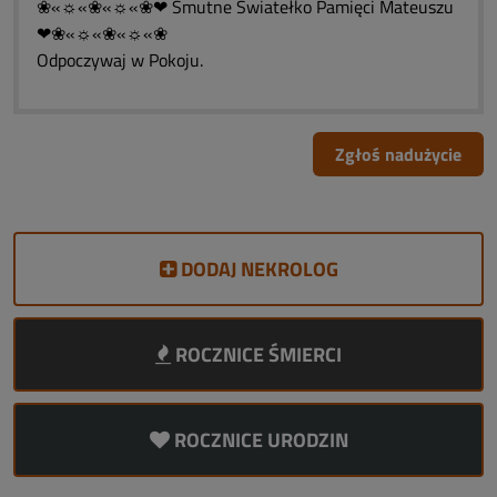
❀«☼«❀«☼«❀❤ Smutne Światełko Pamięci Mateuszu
❤❀«☼«❀«☼«❀
Odpoczywaj w Pokoju.
Zgłoś nadużycie
DODAJ NEKROLOG
ROCZNICE ŚMIERCI
ROCZNICE URODZIN