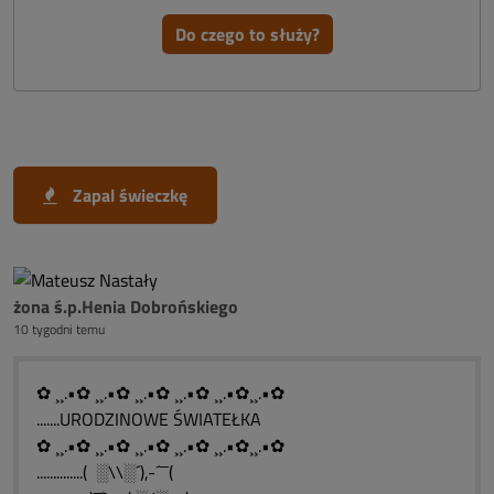
Do czego to służy?
Zapal świeczkę
żona ś.p.Henia Dobrońskiego
10 tygodni temu
✿ ¸¸.•✿ ¸¸.•✿ ¸¸.•✿ ¸¸.•✿ ¸¸.•✿¸¸.•✿
.......URODZINOWE ŚWIATEŁKA
✿ ¸¸.•✿ ¸¸.•✿ ¸¸.•✿ ¸¸.•✿ ¸¸.•✿¸¸.•✿
..............( ░\\░´),-´¯¯(