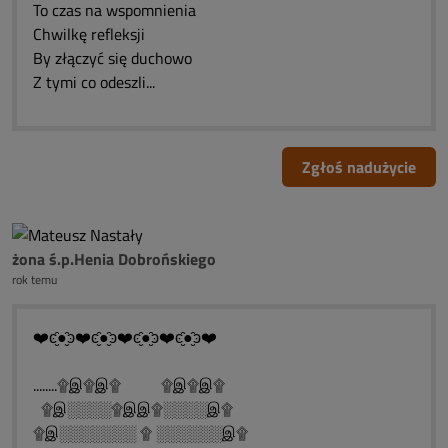
To czas na wspomnienia
Chwilkę refleksji
By złączyć się duchowo
Z tymi co odeszli...
Zgłoś nadużycie
żona ś.p.Henia Dobrońskiego
rok temu
❤️ͼ̮̑●̮̑ͽ❤️ͼ̮̑●̮̑ͽ❤️ͼ̮̑●̮̑ͽ❤️ͼ̮̑●̮̑ͽ❤️
........۩இ۩இ۩ ۩இ۩இ۩
۩இ░░░░۩இஇ۩░░░░இ۩
۩இ░░░░░░░ ۩ ░░░░░░இ۩