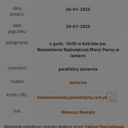
data
26-01-2025
śmierci:
data
29-01-2025
pogrzebu:
pożegnanie:
o godz. 10:00 w kościele pw.
Nawiedzenia Najświętszej Maryi Panny w
Jastarni
cmentarz:
parafialny Jastarnia
miasto:
Jastarnia
krótki URL:
mateusznastaly.pamietajmy.com.pl
link:
Mateusz Nastały
Niniejsze epitafium zostało dodane przez
Zakład Pogrzebowy