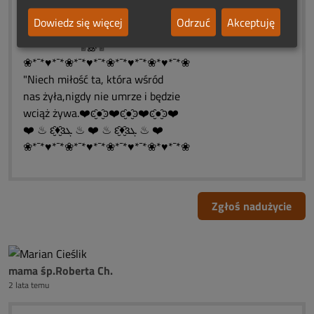
۩இ░░░░░இ۩
Dowiedz się więcej
Odrzuć
Akceptuję
۩இ░░இ۩
۩இ۩
❀*¯*♥*¯*❀*¯*♥*¯*❀*¯*♥*¯*❀*♥*¯*❀
"Niech miłość ta, która wśród
nas żyła,nigdy nie umrze i będzie
wciąż żywa.❤️ͼ̮̑●̮̑ͽ❤️ͼ̮̑●̮̑ͽ❤️ͼ̮̑●̮̑ͽ❤️
❤️ ♨ ԑ̮̑♦̮̑ɜܓ ♨ ❤️ ♨ ԑ̮̑♦̮̑ɜܓ ♨ ❤️
❀*¯*♥*¯*❀*¯*♥*¯*❀*¯*♥*¯*❀*♥*¯*❀
Zgłoś nadużycie
mama śp.Roberta Ch.
2 lata temu