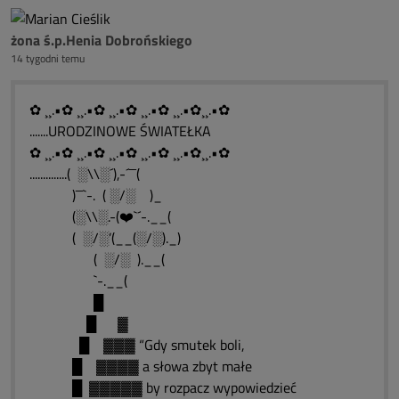
żona ś.p.Henia Dobrońskiego
14 tygodni temu
✿ ¸¸.•✿ ¸¸.•✿ ¸¸.•✿ ¸¸.•✿ ¸¸.•✿¸¸.•✿
.......URODZINOWE ŚWIATEŁKA
✿ ¸¸.•✿ ¸¸.•✿ ¸¸.•✿ ¸¸.•✿ ¸¸.•✿¸¸.•✿
..............( ░\\░´),-´¯¯(
)¯¯`-. ( ░/░ )_
(░\\░.-(❤️`´-.__(
( ░/░’(__(░/░)._)
( ░/░ ).__(
`-.__(
█
█ ▓
█ ▓▓▓ “Gdy smutek boli,
█ ▓▓▓▓ a słowa zbyt małe
█ ▓▓▓▓▓ by rozpacz wypowiedzieć