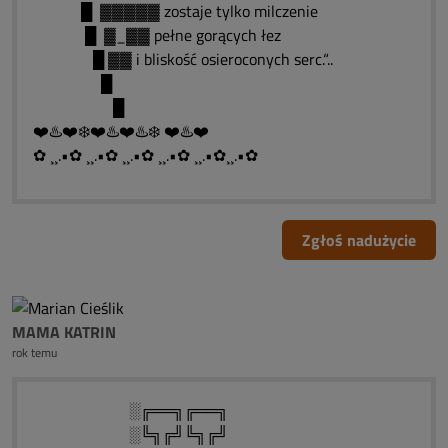
█ ▓▓▓▓▓ zostaje tylko milczenie
█ ▓_▓▓ pełne gorących łez
█ ▓▓ i bliskość osieroconych serc.“..
█
█
❤️♨️❤️❄️❤️♨️❤️♨️❄️ ❤️♨️❤️
✿ ¸¸.•✿ ¸¸.•✿ ¸¸.•✿ ¸¸.•✿ ¸¸.•✿¸¸.•✿
Zgłoś nadużycie
MAMA KATRIN
rok temu
░╔══╗╔══╗
░╚╗╔╝╚╗╔╝