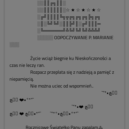
░░║║╔╗║║░
░░║║║║║║░☆ ★ ☆ ★ ☆ ★ ☆
░╔╝║║║║╚╗╦╔╗╔╗╔╗╠╗╔╗
░║░╚╝╚╝░║║╠╝║░╔╝║║║═
░╚══════╝╩╚╝╚╝╚╝╩╩╩╝
░░░░░ ODPOCZYWANIE P. MARIANIE
░░░
Życie wciąż biegnie ku Nieskończoności a
czas nie leczy ran.
Rozpacz przeplata się z nadzieją a pamięć z
niepamięcią.
Nie można uciec od wspomnień..
˜”*•ڰۣڿ
❤️ ڰۣڿ•°*”˜
˜”*•ڰۣڿ ❤️
ڰۣڿ•°*”˜ ˜”*•ڰۣڿ ❤️ ڰۣڿ•°*”˜
Rocznicowe Światełko Panu zapalam.♨️