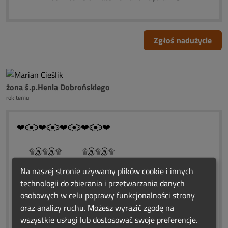
Zgłoś nadużycie
żona ś.p.Henia Dobrońskiego
rok temu
❤️ͼ̮̑●̮̑ͽ❤️ͼ̮̑●̮̑ͽ❤️ͼ̮̑●̮̑ͽ❤️ͼ̮̑●̮̑ͽ❤️
۩இ۩இ۩ ۩இ۩இ۩
۩இ░░░░۩இஇ۩░░░░இ۩
Na naszej stronie używamy plików cookie i innych
۩இ░░░░░░░۩░░░░░░இ۩
technologii do zbierania i przetwarzania danych
۩இ░░░Rocznicowe.░░░இ۩
osobowych w celu poprawy funkcjonalności strony
۩இ░░Światełko░░░░இ۩
oraz analizy ruchu. Możesz wyrazić zgodę na
۩இ░░Pamięci░░░░இ۩
wszystkie usługi lub dostosować swoje preferencje.
۩இ░░░░░░░░இ۩