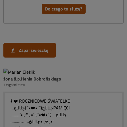
Do czego to służy?
Zapal świeczkę
żona ś.p.Henia Dobrońskiego
7 tygodni temu
⚘❤️ ROCZNICOWE ŚWIATEŁKO
….ڿڰۣڿ(¨` •❤️•´¨)ڿڰۣڿPAMIĘCI
……....`•.¸⚘¸.•´ (¨`•❤️•´¨)….ڿڰۣڿ
…….…..…....ڿڰۣڿ•.¸⚘¸.•´