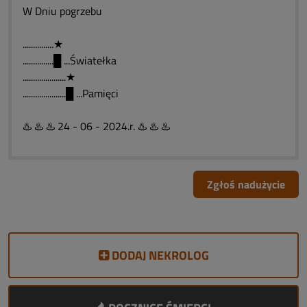
W Dniu pogrzebu
...............★
...............█ ...Światełka
.....................★
.....................█ ...Pamięci
♨️ ♨️ ♨️ 24 - 06 - 2024.r. ♨️ ♨️ ♨️
Zgłoś nadużycie
DODAJ NEKROLOG