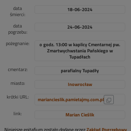
data
18-06-2024
śmierci:
data
24-06-2024
pogrzebu:
pożegnanie:
o godz. 13:00 w kaplicy Cmentarnej pw.
Zmartwychwstania Pańskiego w
Tupadłach
cmentarz:
parafialny Tupadły
miasto:
Inowrocław
krótki URL:
mariancieslik.pamietajmy.com.pl
link:
Marian Cieślik
Niniejsze epitafium zostało dodane przez
Zakład Pogrzebowy